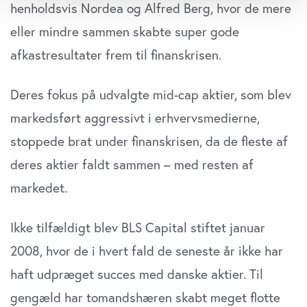
henholdsvis Nordea og Alfred Berg, hvor de mere
Identificere din enhed baseret på en scanning af
dens unikke karakteristika (fingerprinting)
eller mindre sammen skabte super gode
Dine valg anvendes på hele websitet.
afkastresultater frem til finanskrisen.
Vi bruger cookies til at tilpasse vores indhold og
Deres fokus på udvalgte mid-cap aktier, som blev
annoncer, til at vise dig funktioner til sociale medier og til
at analysere vores trafik. Vi deler også oplysninger om
markedsført aggressivt i erhvervsmedierne,
din brug af vores website med vores partnere inden for
stoppede brat under finanskrisen, da de fleste af
sociale medier, annonceringspartnere og
analysepartnere. Vores partnere kan kombinere disse
deres aktier faldt sammen – med resten af
data med andre oplysninger, du har givet dem, eller som
markedet.
de har indsamlet fra din brug af deres tjenester. Du
samtykker til vores cookies, hvis du fortsætter med at
Ikke tilfældigt blev BLS Capital stiftet januar
anvende vores hjemmeside.
2008, hvor de i hvert fald de seneste år ikke har
haft udpræget succes med danske aktier. Til
gengæld har tomandshæren skabt meget flotte