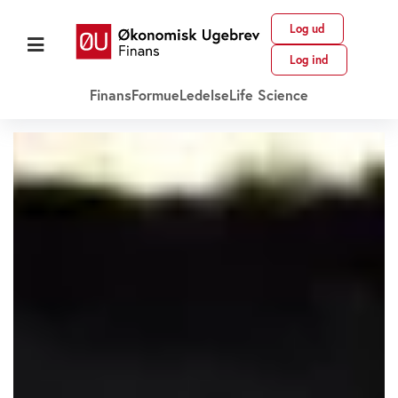
Log ud
Log ind
Finans
Formue
Ledelse
Life Science