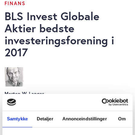
FINANS
BLS Invest Globale
Aktier bedste
investeringsforening i
2017
Morten W. Langer
onsdag 13. december 2017 kl. 10:00
Samtykke
Detaljer
Annonceindstillinger
Om
Den mindre privatejede porteføljemanager BLS