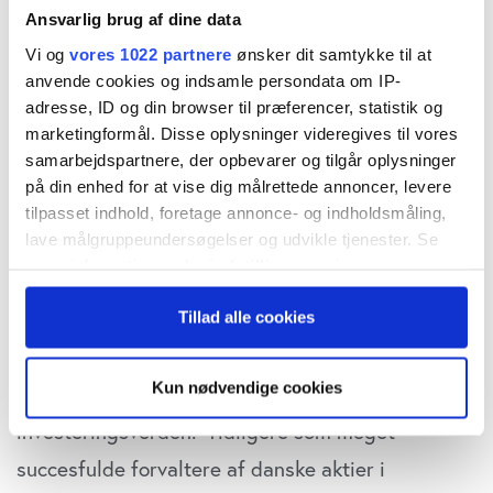
Ansvarlig brug af dine data
Capital Fondsmæglerselskab står bag den mest
Vi og
vores 1022 partnere
ønsker dit samtykke til at
succesrige danske investeringsforening i 2017.
anvende cookies og indsamle persondata om IP-
Økonomisk Ugebrev kårer hvert år den bedste
adresse, ID og din browser til præferencer, statistik og
marketingformål. Disse oplysninger videregives til vores
investeringsforening, baseret på bedst
samarbejdspartnere, der opbevarer og tilgår oplysninger
performance i Globale Aktier, da det er den
på din enhed for at vise dig målrettede annoncer, levere
tilpasset indhold, foretage annonce- og indholdsmåling,
disciplin, hvor der er bedst mulighed for at
lave målgruppeundersøgelser og udvikle tjenester. Se
skille sig ud.
mere information under
indstillinger
og i vores
persondatapolitik. Du kan altid trække dit samtykke
Investeringsforeningen BLS Invest forvaltes af
Tillad alle cookies
tilbage eller ændre indstillinger fra vores
"Cookiedeklaration", eller ved at trykke på "Privacy
tomandshæren, Anders Lund og Peter Bundgaard,
trigger" ikonet.
Kun nødvendige cookies
som er velkendt fra de seneste årtier i den danske
Hvis du tillader det, vil vi også gerne:
investeringsverden. Tidligere som meget
Indsamle præcise oplysninger om din placering,
succesfulde forvaltere af danske aktier i
der kan være nøjagtig inden for få meter