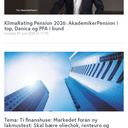
anvende vores hjemmeside.
KlimaRating Pension 2026: AkademikerPension i
top, Danica og PFA i bund
torsdag 25. juni 2026
17:55
Tema: Ti finanshuse: Markedet foran ny
lakmustest: Skal bære oliechok, renteuro og