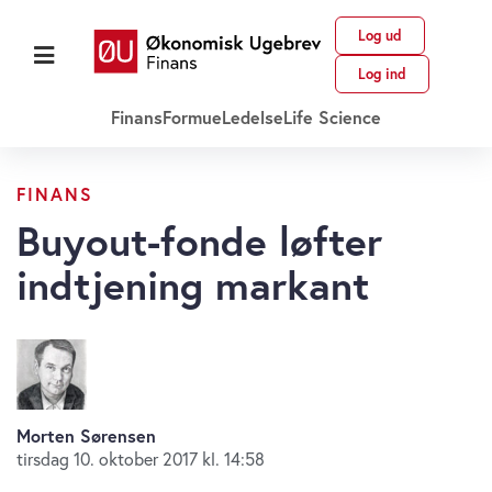
Log ud
Log ind
Finans
Formue
Ledelse
Life Science
FINANS
Buyout-fonde løfter
indtjening markant
Morten Sørensen
tirsdag 10. oktober 2017 kl. 14:58