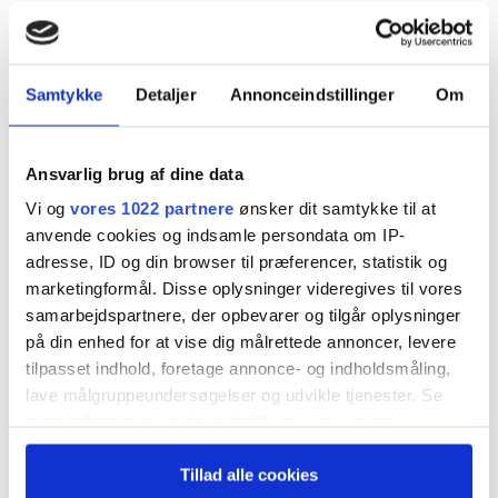
Samtykke
Detaljer
Annonceindstillinger
Om
Ansvarlig brug af dine data
Vi og
vores 1022 partnere
ønsker dit samtykke til at
anvende cookies og indsamle persondata om IP-
adresse, ID og din browser til præferencer, statistik og
marketingformål. Disse oplysninger videregives til vores
samarbejdspartnere, der opbevarer og tilgår oplysninger
på din enhed for at vise dig målrettede annoncer, levere
tilpasset indhold, foretage annonce- og indholdsmåling,
lave målgruppeundersøgelser og udvikle tjenester. Se
mere information under
indstillinger
og i vores
persondatapolitik. Du kan altid trække dit samtykke
Tillad alle cookies
tilbage eller ændre indstillinger fra vores