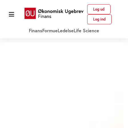
Log ud
Log ind
Finans
Formue
Ledelse
Life Science