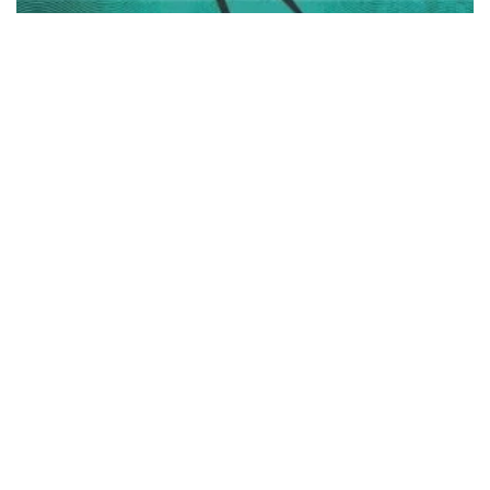
Boligbrief: Dramatisk fald i lejlighedssalget trods
prisstigninger på næsten 20 procent
tirsdag 04. august 2026
08:02
GN’s estimerede EPS styrtdykker. Eller gør det?
mandag 03. august 2026
08:00