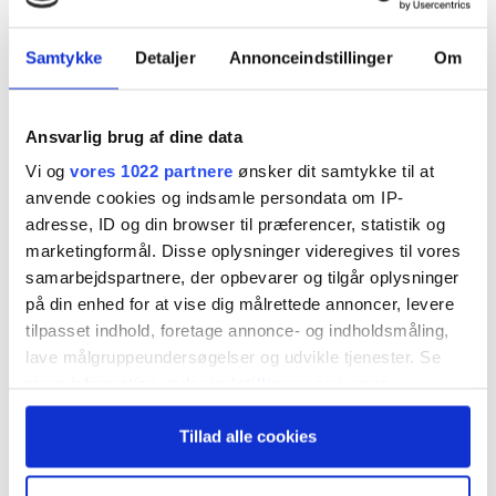
Samtykke
Detaljer
Annonceindstillinger
Om
Morten W. Langer
torsdag 06. november 2025 kl. 12:02
Ansvarlig brug af dine data
Vi og
vores 1022 partnere
ønsker dit samtykke til at
anvende cookies og indsamle persondata om IP-
adresse, ID og din browser til præferencer, statistik og
Fra Finanstilsynet:
marketingformål. Disse oplysninger videregives til vores
samarbejdspartnere, der opbevarer og tilgår oplysninger
på din enhed for at vise dig målrettede annoncer, levere
tilpasset indhold, foretage annonce- og indholdsmåling,
Gunstigt
lave målgruppeundersøgelser og udvikle tjenester. Se
mere information under
indstillinger
og i vores
rentemiljø har
persondatapolitik. Du kan altid trække dit samtykke
Tillad alle cookies
tilbage eller ændre indstillinger fra vores
bidraget til høj
"Cookiedeklaration", eller ved at trykke på "Privacy
trigger" ikonet.