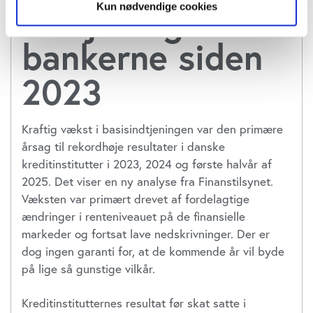
indtjening i
Kun nødvendige cookies
Hvis du tillader det, vil vi også gerne:
bankerne siden
Indsamle præcise oplysninger om din placering,
der kan være nøjagtig inden for få meter
2023
Identificere din enhed baseret på en scanning af
dens unikke karakteristika (fingerprinting)
Dine valg anvendes på hele websitet.
Kraftig vækst i basisindtjeningen var den primære
årsag til rekordhøje resultater i danske
Vi bruger cookies til at tilpasse vores indhold og
kreditinstitutter i 2023, 2024 og første halvår af
annoncer, til at vise dig funktioner til sociale medier og til
2025. Det viser en ny analyse fra Finanstilsynet.
at analysere vores trafik. Vi deler også oplysninger om
Væksten var primært drevet af fordelagtige
din brug af vores website med vores partnere inden for
ændringer i renteniveauet på de finansielle
sociale medier, annonceringspartnere og
markeder og fortsat lave nedskrivninger. Der er
analysepartnere. Vores partnere kan kombinere disse
dog ingen garanti for, at de kommende år vil byde
data med andre oplysninger, du har givet dem, eller som
på lige så gunstige vilkår.
de har indsamlet fra din brug af deres tjenester. Du
samtykker til vores cookies, hvis du fortsætter med at
Kreditinstitutternes resultat før skat satte i
anvende vores hjemmeside.