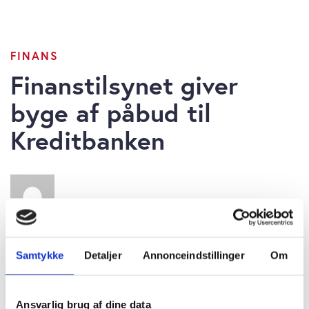
FINANS
Finanstilsynet giver
byge af påbud til
Kreditbanken
Sten Thorup Kristensen
onsdag 04. oktober 2023 kl. 10:30
Samtykke
Detaljer
Annonceindstillinger
Om
Ansvarlig brug af dine data