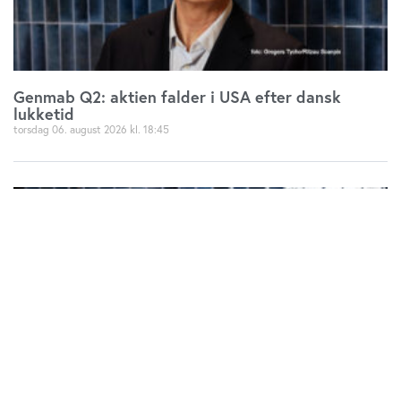
Genmab Q2: aktien falder i USA efter dansk
lukketid
torsdag 06. august 2026
18:45
Genmab Q2 slår analytikernes forventning: Løfter