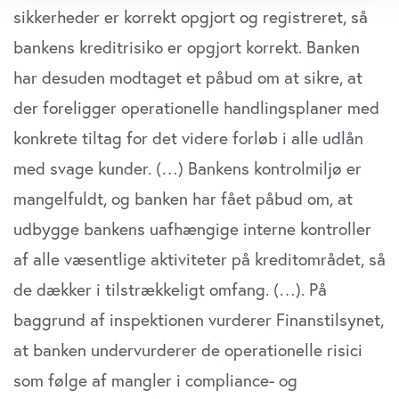
dens unikke karakteristika (fingerprinting)
sikkerheder er korrekt opgjort og registreret, så
Dine valg anvendes på hele websitet.
bankens kreditrisiko er opgjort korrekt. Banken
har desuden modtaget et påbud om at sikre, at
Vi bruger cookies til at tilpasse vores indhold og
annoncer, til at vise dig funktioner til sociale medier og til
der foreligger operationelle handlingsplaner med
at analysere vores trafik. Vi deler også oplysninger om
konkrete tiltag for det videre forløb i alle udlån
din brug af vores website med vores partnere inden for
sociale medier, annonceringspartnere og
med svage kunder. (…) Bankens kontrolmiljø er
analysepartnere. Vores partnere kan kombinere disse
mangelfuldt, og banken har fået påbud om, at
data med andre oplysninger, du har givet dem, eller som
udbygge bankens uafhængige interne kontroller
de har indsamlet fra din brug af deres tjenester. Du
samtykker til vores cookies, hvis du fortsætter med at
af alle væsentlige aktiviteter på kreditområdet, så
anvende vores hjemmeside.
de dækker i tilstrækkeligt omfang. (…). På
baggrund af inspektionen vurderer Finanstilsynet,
at banken undervurderer de operationelle risici
som følge af mangler i compliance- og