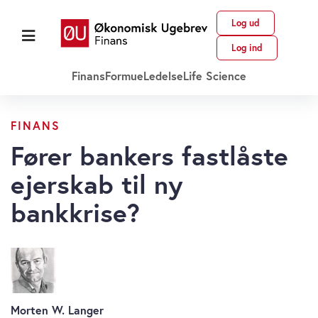
Log ud
Log ind
Finans
Formue
Ledelse
Life Science
FINANS
Fører bankers fastlåste
ejerskab til ny
bankkrise?
Morten W. Langer