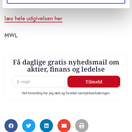
se tabel her
Hvis du tillader det, vil vi også gerne:
Indsamle præcise oplysninger om din placering,
læs hele udgivelsen her
der kan være nøjagtig inden for få meter
Identificere din enhed baseret på en scanning af
MWL
dens unikke karakteristika (fingerprinting)
Dine valg anvendes på hele websitet.
Vi bruger cookies til at tilpasse vores indhold og
annoncer, til at vise dig funktioner til sociale medier og til
at analysere vores trafik. Vi deler også oplysninger om
din brug af vores website med vores partnere inden for
sociale medier, annonceringspartnere og
analysepartnere. Vores partnere kan kombinere disse
data med andre oplysninger, du har givet dem, eller som
de har indsamlet fra din brug af deres tjenester. Du
samtykker til vores cookies, hvis du fortsætter med at
anvende vores hjemmeside.