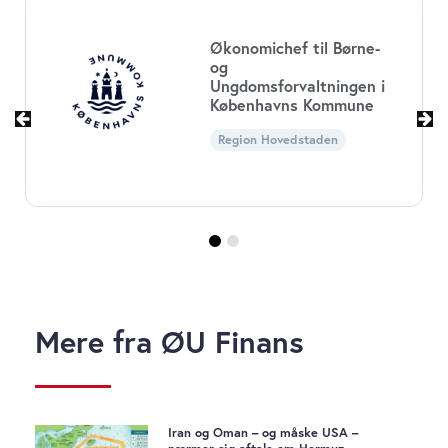
Økonomichef til Børne-
og
Ungdomsforvaltningen i
Københavns Kommune
Region Hovedstaden
Mere fra ØU Finans
Iran og Oman – og måske USA –