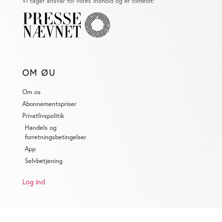
Vi tager ansvar for vores indhold og er tilmeldt:
OM ØU
Om os
Abonnementspriser
Privatlivspolitik
Handels og
forretningsbetingelser
App
Selvbetjening
Log ind
KONTAKT