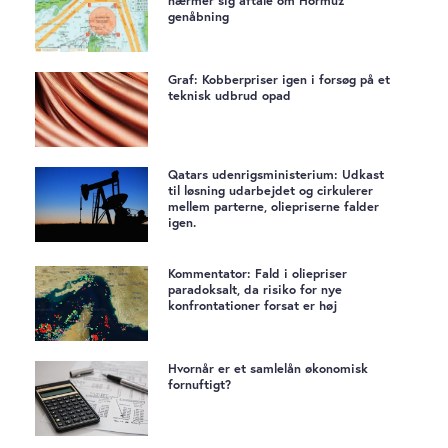
nærmer sig aftale om Hormuz
genåbning
Graf: Kobberpriser igen i forsøg på et
teknisk udbrud opad
Qatars udenrigsministerium: Udkast
til løsning udarbejdet og cirkulerer
mellem parterne, oliepriserne falder
igen.
Kommentator: Fald i oliepriser
paradoksalt, da risiko for nye
konfrontationer forsat er høj
Hvornår er et samlelån økonomisk
fornuftigt?