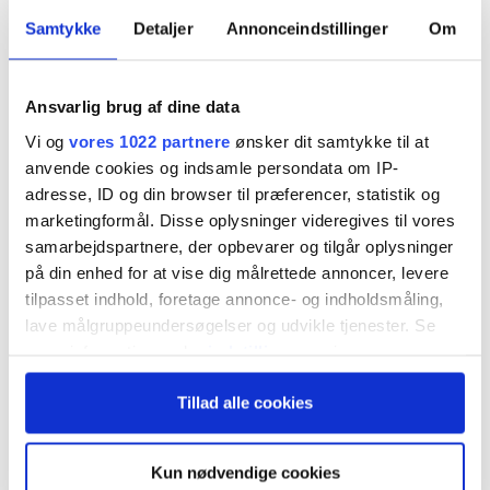
af investeringspenge. Stadig flere anvender
Samtykke
Detaljer
Annonceindstillinger
Om
internetmæglere som Nordnet med meget lave
handelskurtager og ingen skjult kursskæring. Det
Ansvarlig brug af dine data
kommende MIFID II direktiv vil blive en massiv
Vi og
vores 1022 partnere
ønsker dit samtykke til at
anvende cookies og indsamle persondata om IP-
udfordring for stort set alle banker, da de
adresse, ID og din browser til præferencer, statistik og
risikerer at miste hovedparten af de aktuelle
marketingformål. Disse oplysninger videregives til vores
samarbejdspartnere, der opbevarer og tilgår oplysninger
provisionsindtægter.
på din enhed for at vise dig målrettede annoncer, levere
tilpasset indhold, foretage annonce- og indholdsmåling,
Bundlinjen er, at det næsten kun kan gå én vej for
lave målgruppeundersøgelser og udvikle tjenester. Se
mere information under
indstillinger
og i vores
lønsomheden i landets banker, med mindre de
persondatapolitik. Du kan altid trække dit samtykke
forsøger at høste stordriftsfordele gennem
Tillad alle cookies
tilbage eller ændre indstillinger fra vores
fusioner.
"Cookiedeklaration", eller ved at trykke på "Privacy
trigger" ikonet.
Kun nødvendige cookies