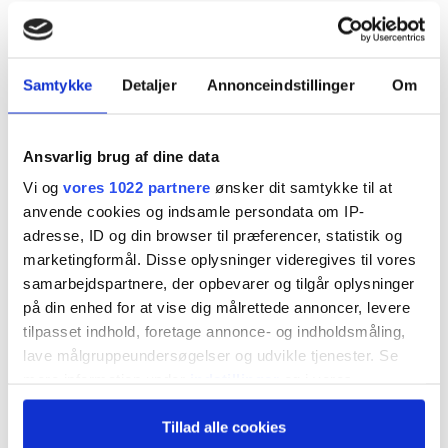
I 2018 var der ikke en eneste ubetinget dom
for grov hvidvask i Danmark. Sidste år var der
knap 1800 dom­me. Myndighederne har fået
Samtykke
Detaljer
Annonceindstillinger
Om
flere værktøjer i de sene­ste år: Politiet skal ikke
længere bevise, at sorte hvid­vaskpenge
Ansvarlig brug af dine data
stammer fra kriminalitet, og politiet har fået
Vi og
vores 1022 partnere
ønsker dit samtykke til at
anvende cookies og indsamle persondata om IP-
direkte adgang til alle danskernes bankkonti og
adresse, ID og din browser til præferencer, statistik og
elektro­niske pengetransaktioner, skriver
marketingformål. Disse oplysninger videregives til vores
journalist Lars Abild.
samarbejdspartnere, der opbevarer og tilgår oplysninger
på din enhed for at vise dig målrettede annoncer, levere
tilpasset indhold, foretage annonce- og indholdsmåling,
Politiets håndtering af indbe­rettede
lave målgruppeundersøgelser og udvikle tjenester. Se
hvidvaskmistanker fra bankerne og andre gav for
mere information under
indstillinger
og i vores
persondatapolitik. Du kan altid trække dit samtykke
et par år siden anledning til hård kritik, fordi de
Tillad alle cookies
tilbage eller ændre indstillinger fra vores
fleste indberetninger aldrig blev under­søgt