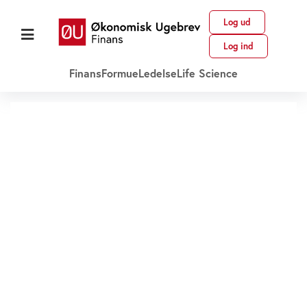
Log ud
Log ind
Finans
Formue
Ledelse
Life Science