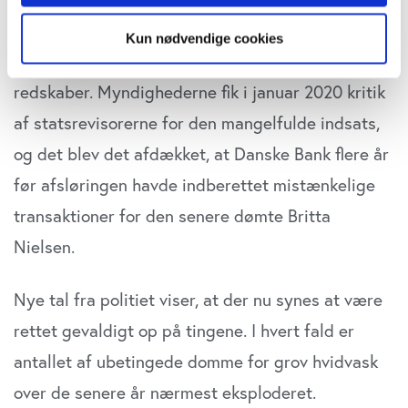
"Cookiedeklaration", eller ved at trykke på "Privacy
trigger" ikonet.
grundigt, bl.a. på grund af for få ressourcer i
Kun nødvendige cookies
politiets hvidvaskafdeling og utilstrækkelige
Hvis du tillader det, vil vi også gerne:
redskaber. Myndighe­derne fik i januar 2020 kritik
Indsamle præcise oplysninger om din placering,
der kan være nøjagtig inden for få meter
af statsrevisorerne for den mangelfulde indsats,
Identificere din enhed baseret på en scanning af
og det blev det afdækket, at Danske Bank flere år
dens unikke karakteristika (fingerprinting)
før afsløringen havde indberettet mistænkeli­ge
Dine valg anvendes på hele websitet.
transaktioner for den senere dømte Britta
Vi bruger cookies til at tilpasse vores indhold og
Nielsen.
annoncer, til at vise dig funktioner til sociale medier og til
at analysere vores trafik. Vi deler også oplysninger om
din brug af vores website med vores partnere inden for
Nye tal fra politiet viser, at der nu synes at være
sociale medier, annonceringspartnere og
rettet gevaldigt op på tingene. I hvert fald er
analysepartnere. Vores partnere kan kombinere disse
antallet af ubetin­gede domme for grov hvidvask
data med andre oplysninger, du har givet dem, eller som
de har indsamlet fra din brug af deres tjenester. Du
over de senere år nær­mest eksploderet.
samtykker til vores cookies, hvis du fortsætter med at