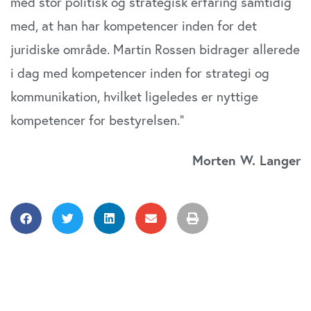
med stor politisk og strategisk erfaring samtidig
data med andre oplysninger, du har givet dem, eller som
de har indsamlet fra din brug af deres tjenester. Du
med, at han har kompetencer inden for det
samtykker til vores cookies, hvis du fortsætter med at
juridiske område. Martin Rossen bidrager allerede
anvende vores hjemmeside.
i dag med kompetencer inden for strategi og
kommunikation, hvilket ligeledes er nyttige
kompetencer for bestyrelsen.”
Morten W. Langer