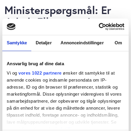
Ministerspørgsmål: Er
Jakob Ellemann-Jensen
kvalificeret til at sidde i
EIFOs bestyrelse?
Samtykke
Detaljer
Annonceindstillinger
Om
Ansvarlig brug af dine data
Vi og
vores 1022 partnere
ønsker dit samtykke til at
anvende cookies og indsamle persondata om IP-
Morten W. Langer
adresse, ID og din browser til præferencer, statistik og
tirsdag 17. september 2024 kl. 8:30
marketingformål. Disse oplysninger videregives til vores
samarbejdspartnere, der opbevarer og tilgår oplysninger
på din enhed for at vise dig målrettede annoncer, levere
tilpasset indhold, foretage annonce- og indholdsmåling,
lave målgruppeundersøgelser og udvikle tjenester. Se
Spørgsmål (fra Folketingets Erhvervsudvalg til
mere information under
indstillinger
og i vores