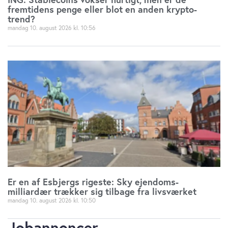
fremtidens penge eller blot en anden krypto-
trend?
mandag 10. august 2026
10:56
Er en af Esbjergs rigeste: Sky ejendoms-
milliardær trækker sig tilbage fra livsværket
mandag 10. august 2026
10:50
Jobannoncer