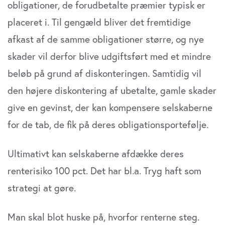
obligationer, de for­udbetalte præmier typisk er
samtykker til vores cookies, hvis du fortsætter med at
placeret i. Til gengæld bliver det fremtidige
anvende vores hjemmeside.
afkast af de samme obligationer større, og nye
skader vil derfor blive udgiftsført med et mindre
beløb på grund af diskonteringen. Samtidig vil
den højere di­skontering af ubetalte, gamle skader
give en gevinst, der kan kompensere selskaberne
for de tab, de fik på deres obligationsportefølje.
Ultimativt kan selskaberne afdække deres
renterisiko 100 pct. Det har bl.a. Tryg haft som
strategi at gøre.
Man skal blot huske på, hvorfor renterne steg.