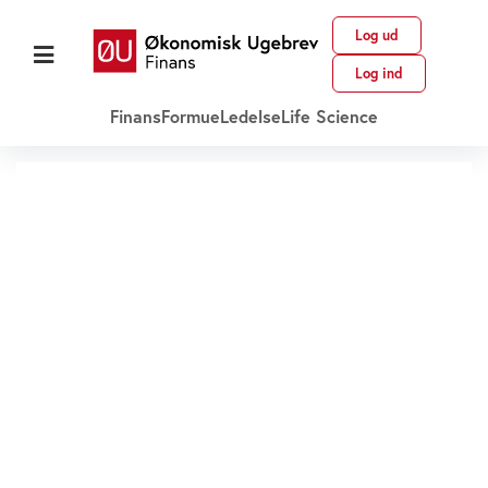
Log ud
Log ind
Finans
Formue
Ledelse
Life Science