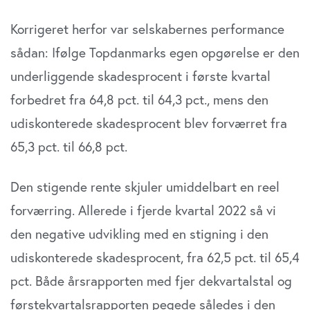
Korrigeret herfor var selskabernes performance
så­dan: Ifølge Topdanmarks egen opgørelse er den
under­liggende skadesprocent i første kvartal
forbedret fra 64,8 pct. til 64,3 pct., mens den
udiskonterede skadesprocent blev forværret fra
65,3 pct. til 66,8 pct.
Den stigende rente skjuler umiddelbart en reel
for­værring. Allerede i fjerde kvartal 2022 så vi
den negative udvikling med en stigning i den
udiskonterede skadespro­cent, fra 62,5 pct. til 65,4
pct. Både årsrapporten med fjer­ dekvartalstal og
førstekvartalsrapporten pegede således i den