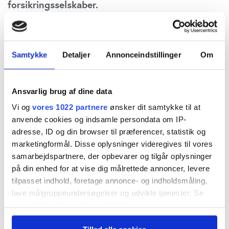
forsikringsselskaber.
I det store billede burde høje­re renter være et
smørhul for forsikringsaktierne. Årsagen skal
Samtykke
Detaljer
Annonceindstillinger
Om
findes i regnskabsprincipperne: I henhold til de
nye IFRS 17-regler skal alle ska­der opgøres til
Ansvarlig brug af dine data
diskonteret nutidsværdi – det vil sige, at en skade
Vi og
vores 1022 partnere
ønsker dit samtykke til at
på 100 kr., man forventer at betale om f.eks. seks
anvende cookies og indsamle persondata om IP-
adresse, ID og din browser til præferencer, statistik og
måneder, vil ved en rente på 3 pct. blive
marketingformål. Disse oplysninger videregives til vores
udgiftsført med 98,50 kr. De resterende 1,50 kr.
samarbejdspartnere, der opbevarer og tilgår oplysninger
på din enhed for at vise dig målrettede annoncer, levere
vil blive indtjent som ren­teafkast frem til, at
tilpasset indhold, foretage annonce- og indholdsmåling,
betalingen ventes at ske.
lave målgruppeundersøgelser og udvikle tjenester. Se
mere information under
indstillinger
og i vores
persondatapolitik. Du kan altid trække dit samtykke
Det betyder, at når renten stiger, falder de