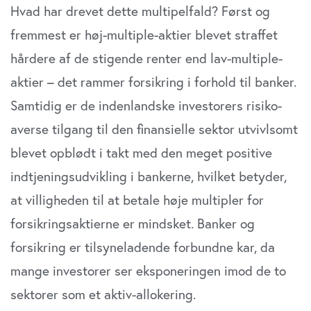
Hvad har drevet dette multipelfald? Først og
fremmest er høj-multiple-aktier blevet straffet
hårdere af de stigen­de renter end lav-multiple-
aktier – det rammer forsikring i forhold til banker.
Samtidig er de indenlandske investo­rers risiko-
averse tilgang til den finansielle sektor utvivl­somt
blevet opblødt i takt med den meget positive
indtje­ningsudvikling i bankerne, hvilket betyder,
at villigheden til at betale høje multipler for
forsikringsaktierne er mind­sket. Banker og
forsikring er tilsyneladende forbundne kar, da
mange investorer ser eksponeringen imod de to
sektorer som et aktiv-allokering.