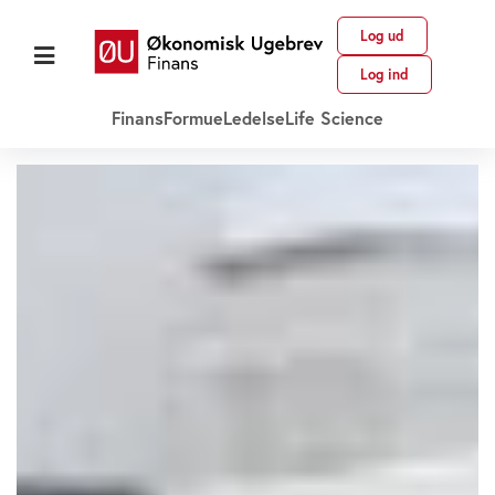
Log ud
Log ind
Finans
Formue
Ledelse
Life Science