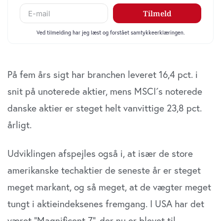
På fem års sigt har branchen leveret 16,4 pct. i
snit på unoterede aktier, mens MSCI´s noterede
danske aktier er steget helt vanvittige 23,8 pct.
årligt.
Udviklingen afspejles også i, at især de store
amerikanske techaktier de seneste år er steget
meget markant, og så meget, at de vægter meget
tungt i aktieindeksenes fremgang. I USA har det
været ”Magnificent 7”, der nu er blevet til