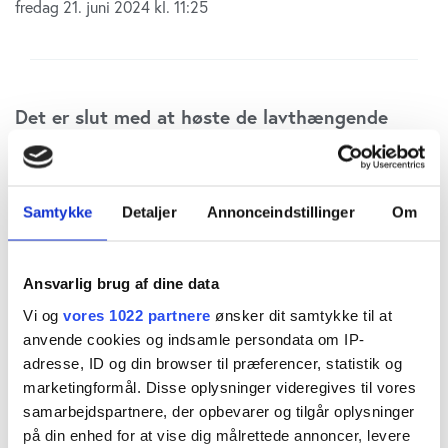
fredag 21. juni 2024 kl. 11:25
Det er slut med at høste de lavthængende
frugter på unoterede aktier, viser en opgørelse
af de seneste ti års afkast fra
Samtykke
Detaljer
Annonceindstillinger
Om
pensionsbranchen. Årsagen er, at det er de
store aktier, der står for næsten hele
fremgangen på aktiemarkedet både herhjemme
Ansvarlig brug af dine data
Vi og
vores 1022 partnere
ønsker dit samtykke til at
og i USA, og det er formentligt årsagen til, at
anvende cookies og indsamle persondata om IP-
mange nu drosler ned på de alternative
adresse, ID og din browser til præferencer, statistik og
investeringer, skriver fagredaktør Carsten
marketingformål. Disse oplysninger videregives til vores
samarbejdspartnere, der opbevarer og tilgår oplysninger
Vitoft.
på din enhed for at vise dig målrettede annoncer, levere