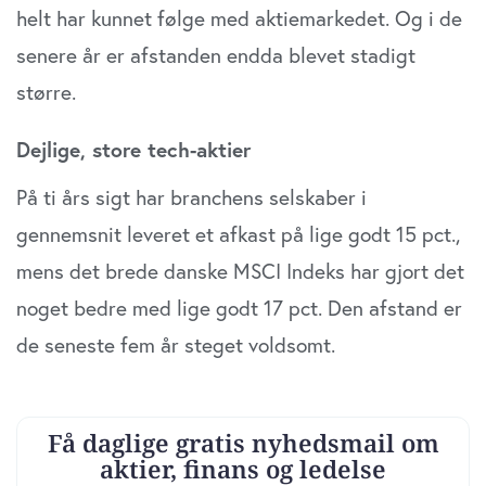
din brug af vores website med vores partnere inden for
helt har kunnet følge med aktiemarkedet. Og i de
sociale medier, annonceringspartnere og
senere år er afstanden endda blevet stadigt
analysepartnere. Vores partnere kan kombinere disse
data med andre oplysninger, du har givet dem, eller som
større.
de har indsamlet fra din brug af deres tjenester. Du
samtykker til vores cookies, hvis du fortsætter med at
Dejlige, store tech-aktier
anvende vores hjemmeside.
På ti års sigt har branchens selskaber i
gennemsnit leveret et afkast på lige godt 15 pct.,
mens det brede danske MSCI Indeks har gjort det
noget bedre med lige godt 17 pct. Den afstand er
de seneste fem år steget voldsomt.