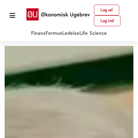
Log ud
Log ind
Finans
Formue
Ledelse
Life Science