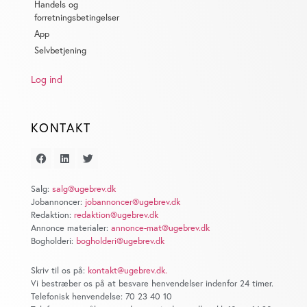
Handels og
forretningsbetingelser
App
Selvbetjening
Log ind
KONTAKT
Salg:
salg@ugebrev.dk
Jobannoncer:
jobannoncer@ugebrev.dk
Redaktion:
redaktion@ugebrev.dk
Annonce materialer:
annonce-mat@ugebrev.dk
Bogholderi:
bogholderi@ugebrev.dk
Skriv til os på:
kontakt@ugebrev.dk
.
Vi bestræber os på at besvare henvendelser indenfor 24 timer.
Telefonisk henvendelse: 70 23 40 10