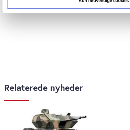
Kun nødvendige cookies
Dine valg anvendes på hele websitet.
Vi bruger cookies til at tilpasse vores indhold og annoncer, til 
medier og til at analysere vores trafik. Vi deler også oplysn
med vores partnere inden for sociale medier, annonceringsp
partnere kan kombinere disse data med andre oplysninger, du
indsamlet fra din brug af deres tjenester. Du samtykker til vo
med at anvende vores hjemmeside.
Relaterede nyheder