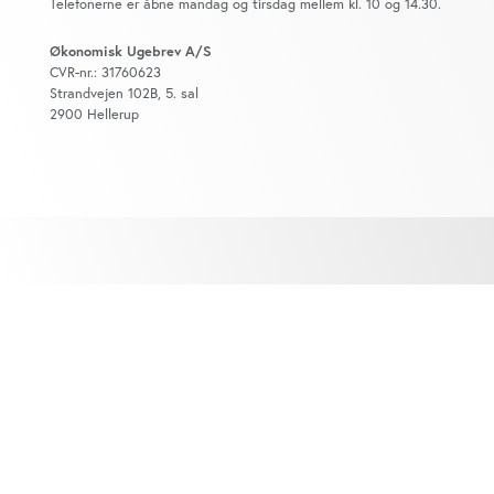
Telefonerne er åbne mandag og tirsdag mellem kl. 10 og 14.30.
Økonomisk Ugebrev A/S
CVR-nr.: 31760623
Strandvejen 102B, 5. sal
2900 Hellerup