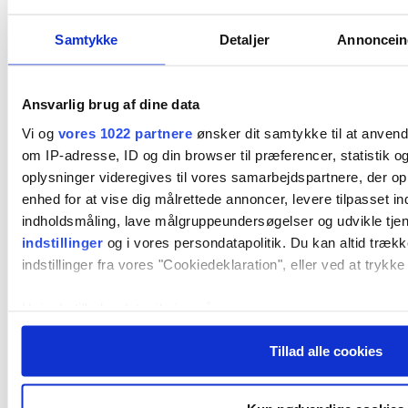
Samtykke
Detaljer
Annonceind
Ansvarlig brug af dine data
Vi og
vores 1022 partnere
ønsker dit samtykke til at anven
om IP-adresse, ID og din browser til præferencer, statistik 
oplysninger videregives til vores samarbejdspartnere, der opb
enhed for at vise dig målrettede annoncer, levere tilpasset i
indholdsmåling, lave målgruppeundersøgelser og udvikle tjen
indstillinger
og i vores persondatapolitik. Du kan altid trækk
indstillinger fra vores "Cookiedeklaration", eller ved at trykke
Hvis du tillader det, vil vi også gerne:
Indsamle præcise oplysninger om din placering, der k
Tillad alle cookies
meter
Identificere din enhed baseret på en scanning af dens
(fingerprinting)