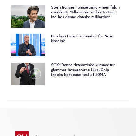
Stor stigning i omsætning – men fald i
overskud: Millionerne vælter fortsat
ind hos denne danske milliardær
Barclays hæver kursmålet for Novo
Nordisk
SOX: Denne dramatiske kursnedtur
glemmer investorerne ikke. Chip-
indeks best case test af 50MA