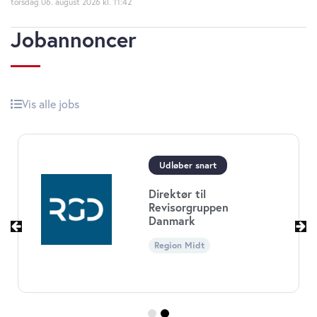
torsdag 06. august 2026
11:42
Jobannoncer
Vis alle jobs
Økonomichef til Børne-
og
Ungdomsforvaltningen i
Københavns Kommune
Region Hovedstaden