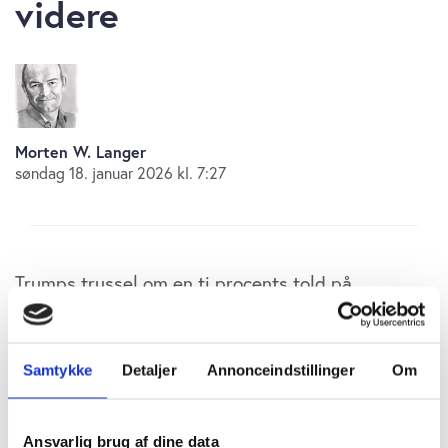
videre
Morten W. Langer
søndag 18. januar 2026 kl. 7:27
Trumps trussel om en ti procents told på
europæisk eksport til USA, er indtil videre
modtaget med en afdæmpet kursreaktionen.
Samtykke
Detaljer
Annonceindstillinger
Om
I IG Sunday handel er europæiske aktie knap een
procent nede, mens amerikanske aktier er en halv
Ansvarlig brug af dine data