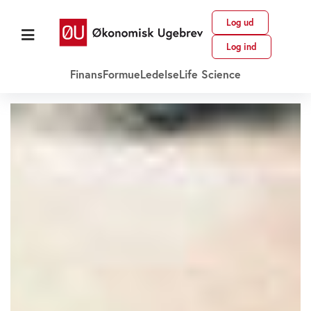
Log ud
Log ind
Finans
Formue
Ledelse
Life Science