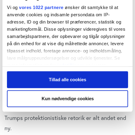
Vi og
vores 1022 partnere
ønsker dit samtykke til at
procent nede
anvende cookies og indsamle persondata om IP-
adresse, ID og din browser til præferencer, statistik og
Her er en analyse af, hvorfor aktiemarkedernes
marketingformål. Disse oplysninger videregives til vores
kursreaktion har været bemærkelsesværdigt
samarbejdspartnere, der opbevarer og tilgår oplysninger
på din enhed for at vise dig målrettede annoncer, levere
afdæmpet på Trumps trussel om at indføre 10 %
tilpasset indhold, foretage annonce- og indholdsmåling,
told på europæisk import til USA:
lave målgruppeundersøgelser og udvikle tjenester. Se
mere information under
indstillinger
og i vores
persondatapolitik. Du kan altid trække dit samtykke
1. Truslen er
kendt stof
Tillad alle cookies
tilbage eller ændre indstillinger fra vores
– ikke et nyt chok
"Cookiedeklaration", eller ved at trykke på "Privacy
trigger" ikonet.
Kun nødvendige cookies
Markedet reagerer kraftigst på
overraskelser
, og
Hvis du tillader det, vil vi også gerne:
Trumps protektionistiske retorik er alt andet end
Indsamle præcise oplysninger om din placering,
der kan være nøjagtig inden for få meter
ny.
Identificere din enhed baseret på en scanning af