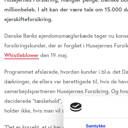
millionbeløb. I alt kan der være tale om 15.000 d
ejerskifteforsikring.
Danske Banks ejendomsmæglerkæde tager nu konsek
forsikringskunder, der er forgået i Husejernes Fors
Whistleblower
den 19. maj.
Programmet afslørede, hvordan kunder i bl.a. det D
dækninger, de ellers var berettigede til, hvis de hav
samarbejdspartneren Husejernes Forsikring. Og hvor
deciderede ”tæskehold”, der skulle få kunderne til 
holder ikke, hvis man vil samarbejde med Home og D
”Det er korrekt, at vi har suspenderet vores rammea
Samtykke