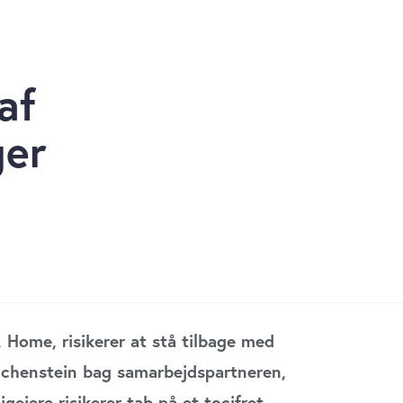
af
ger
 Home, risikerer at stå tilbage med
 Lichenstein bag samarbejdspartneren,
ejere risikerer tab på et tocifret