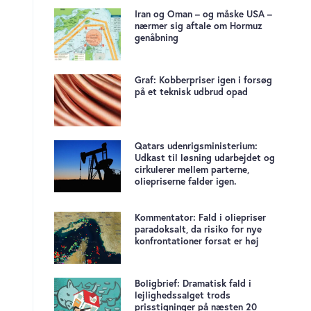
Iran og Oman – og måske USA –
nærmer sig aftale om Hormuz
genåbning
Graf: Kobberpriser igen i forsøg
på et teknisk udbrud opad
Qatars udenrigsministerium:
Udkast til løsning udarbejdet og
cirkulerer mellem parterne,
oliepriserne falder igen.
Kommentator: Fald i oliepriser
paradoksalt, da risiko for nye
konfrontationer forsat er høj
Boligbrief: Dramatisk fald i
lejlighedssalget trods
prisstigninger på næsten 20