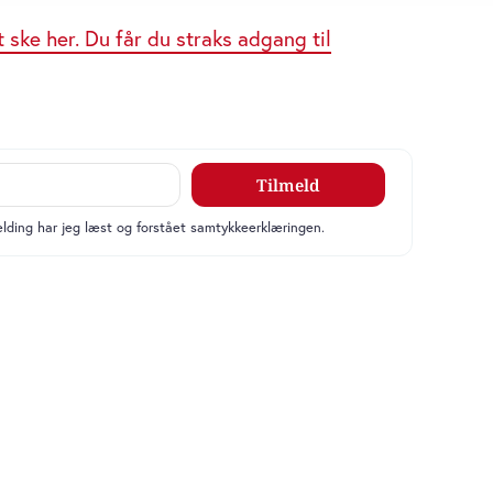
et fra din brug af deres tjenester. Du samtykker til vores cookie
ske her. Du får du straks adgang til
nart
Økonomichef til
Børne-og
il
Ungdomsforvaltning
uppen
i Københavns
Kommune
t
Region Hovedstaden