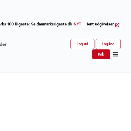
ks 100 Rigeste: Se danmarksrigeste.dk
NYT
Hent udgivelser
der
Log ud
Log ind
Køb