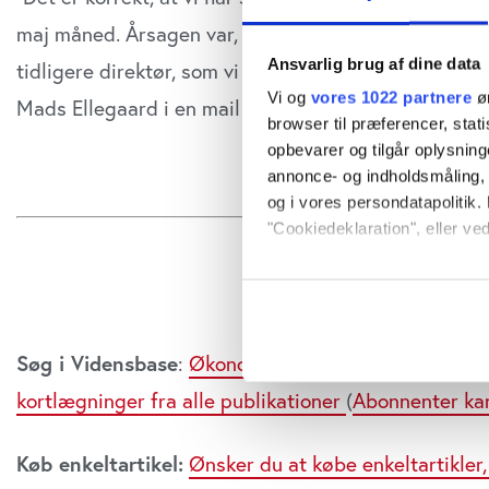
maj måned. Årsagen var, at vi blev bekendt med for
Ansvarlig brug af dine data
tidligere direktør, som vi ikke fandt foreneligt med 
Vi og
vores 1022 partnere
øn
Mads Ellegaard i en mail til Økonomisk Ugebrev.
browser til præferencer, stat
opbevarer og tilgår oplysning
annonce- og indholdsmåling,
og i vores persondatapolitik. 
"Cookiedeklaration", eller ved
Hvis du tillader det, vil vi og
Indsamle præcise oply
Identificere din enhed
Søg i Vidensbase
:
Økonomisk Ugebrevs Vidensbase m
Dine valg anvendes på hele w
kortlægninger fra alle publikationer
(
Abonnenter ka
Vi bruger cookies til at tilpas
vores trafik. Vi deler også o
Køb enkeltartikel:
Ønsker du at købe enkeltartikler,
annonceringspartnere og anal