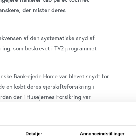
anskere, der mister deres
vensen af den systematiske snyd af
ikring, som beskrevet i TV2 programmet
anske Bank-ejede Home var blevet snydt for
de en købt deres ejerskifteforsikring i
dan der i Husejernes Forsikring var
at makke ret. Men den forretningspraksis
anske Bank, lyder det nu.
ftale med Husejernes Forsikring. Det skete i
Detaljer
Annonceindstillinger