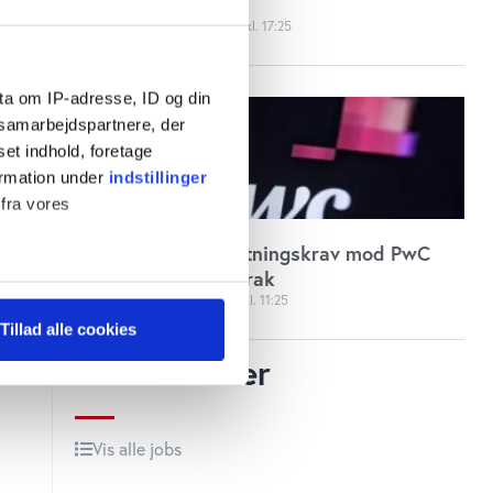
med 141 mia. kr.
torsdag 30. november 2023
17:25
ta om IP-adresse, ID og din
s samarbejdspartnere, der
set indhold, foretage
ormation under
indstillinger
 fra vores
Nyt kæmpe erstatningskrav mod PwC
efter forsikringskrak
torsdag 16. november 2023
11:25
ter
Tillad alle cookies
ting)
Jobannoncer
 medier og til at analysere
Vis alle jobs
 for sociale medier,
e oplysninger, du har givet