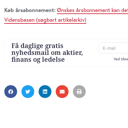
dem, eller som de har indsaml
Køb årsabonnement:
Ønskes årsbonnement kan det 
anvende vores hjemmeside.
Udløber s
Vidensbasen (søgbart artikelarkiv)
Direktør t
Revisorgr
Danmark
Region Mid