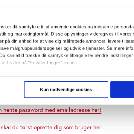
retningsadfærd tilbage i tiden under den
værdierne i vores kæde,” skriver relationschef
sker dit samtykke til at anvende cookies og indsamle personda
istik og marketingformål. Disse oplysninger videregives til vore
er på din enhed for at vise dig målrettede annoncer, levere tilpas
 lave målgruppeundersøgelser og udvikle tjenester. Se mere inf
Du kan altid trække dit samtykke tilbage eller ændre indstillinger
 at trykke på "Privacy trigger" ikonet.
så gerne:
sninger om din placering, der kan være nøjagtig inden for få me
Kun nødvendige cookies
 baseret på en scanning af dens unikke karakteristika (fingerprin
ed adgang til artikler, analyser og
ebsitet.
n hente password med emailadresse her)
se vores indhold og annoncer, til at vise dig funktioner til sociale
plysninger om din brug af vores website med vores partnere inden
 skal du først oprette dig som bruger her
ysepartnere. Vores partnere kan kombinere disse data med andr