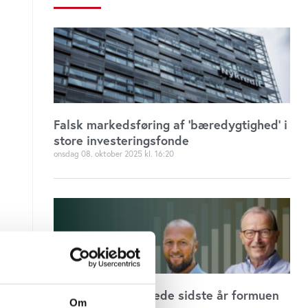
Falsk markedsføring af ’bæredygtighed’ i
store investeringsfonde
onsdag 08. oktober 2025
16:20
De 100 rigeste øgede sidste år formuen
Om