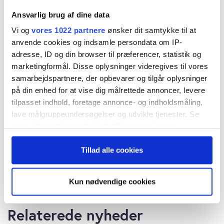
Ansvarlig brug af dine data
Vi og
vores 1022 partnere
ønsker dit samtykke til at
anvende cookies og indsamle persondata om IP-
adresse, ID og din browser til præferencer, statistik og
marketingformål. Disse oplysninger videregives til vores
samarbejdspartnere, der opbevarer og tilgår oplysninger
på din enhed for at vise dig målrettede annoncer, levere
tilpasset indhold, foretage annonce- og indholdsmåling,
lave målgruppeundersøgelser og udvikle tjenester. Se
mere information under
indstillinger
og i vores
persondatapolitik. Du kan altid trække dit samtykke
Tillad alle cookies
tilbage eller ændre indstillinger fra vores
"Cookiedeklaration", eller ved at trykke på "Privacy
trigger" ikonet.
Kun nødvendige cookies
Hvis du tillader det, vil vi også gerne:
Relaterede nyheder
Indsamle præcise oplysninger om din placering,
der kan være nøjagtig inden for få meter