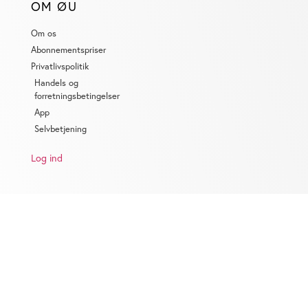
OM ØU
Om os
Abonnementspriser
Privatlivspolitik
Handels og
forretningsbetingelser
App
Selvbetjening
Log ind
KONTAKT
Salg:
salg@ugebrev.dk
Jobannoncer:
jobannoncer@ugebrev.dk
Redaktion:
redaktion@ugebrev.dk
Annonce materialer:
annonce-mat@ugebrev.dk