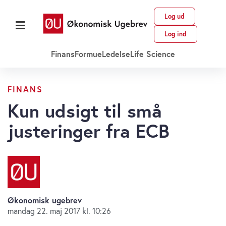
Log ud
Log ind
Finans
Formue
Ledelse
Life Science
FINANS
Kun udsigt til små
justeringer fra ECB
Økonomisk ugebrev
mandag 22. maj 2017 kl. 10:26