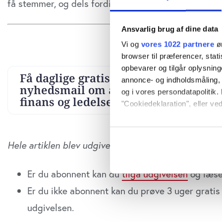
få stemmer, og dels fordi banken overraskende har le
Ansvarlig brug af dine data
Vi og
vores 1022 partnere
øn
browser til præferencer, stat
opbevarer og tilgår oplysning
annonce- og indholdsmåling,
og i vores persondatapolitik. 
"Cookiedeklaration", eller ved
Hvis du tillader det, vil vi og
Indsamle præcise oply
Hele artiklen blev udgivet i
Økonomisk Ugebrev Fina
Identificere din enhed
Dine valg anvendes på hele w
Er du abonnent kan du
tilgå udgivelsen
og læse 
Er du ikke abonnent kan du prøve 3 uger gratis 
Vi bruger cookies til at tilpas
vores trafik. Vi deler også o
udgivelsen.
annonceringspartnere og anal