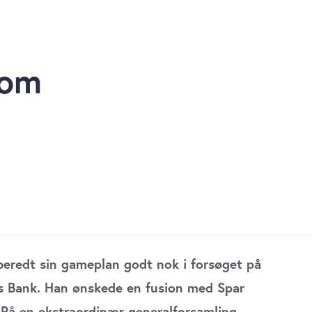
 om
beredt sin gameplan godt nok i forsøget på
rs Bank. Han ønskede en fusion med Spar
 På en ekstraordinær generalforsamling