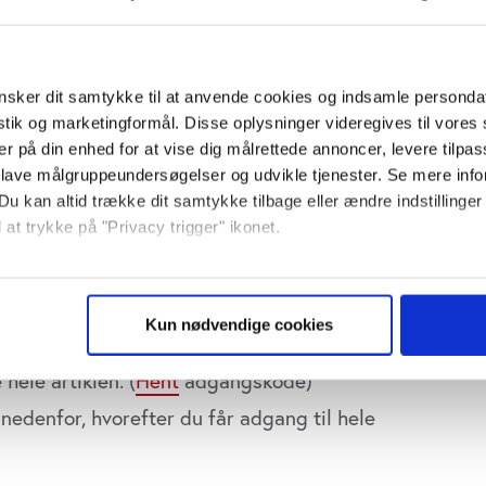
veret et langt bedre resultat for 3. kvartal.
sker dit samtykke til at anvende cookies og indsamle personda
istik og marketingformål. Disse oplysninger videregives til vore
er på din enhed for at vise dig målrettede annoncer, levere tilpas
 lave målgruppeundersøgelser og udvikle tjenester. Se mere inf
Du kan altid trække dit samtykke tilbage eller ændre indstillinger
 at trykke på "Privacy trigger" ikonet.
så gerne:
sninger om din placering, der kan være nøjagtig inden for få me
ns nr. 40/2016.
Kun nødvendige cookies
 baseret på en scanning af dens unikke karakteristika (fingerprin
ebsitet.
hele artiklen. (
Hent
adgangskode)
nedenfor, hvorefter du får adgang til hele
se vores indhold og annoncer, til at vise dig funktioner til sociale
plysninger om din brug af vores website med vores partnere inden
ysepartnere. Vores partnere kan kombinere disse data med andr