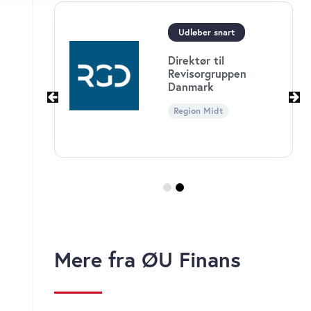
s, hvis du fortsætter med at
Udløber snart
Direktør til
ningen
Revisorgruppen
Danmark
Region Midt
n
Mere fra ØU Finans