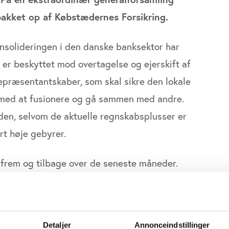
akket op af Købstædernes Forsikring.
onsolideringen i den danske banksektor har
er beskyttet mod overtagelse og ejerskift af
epræsentantskaber, som skal sikre den lokale
lt med at fusionere og gå sammen med andre.
den, selvom de aktuelle regnskabsplusser er
rt høje gebyrer.
 frem og tilbage over de seneste måneder.
 procent af aktierne, og den siddende
nd har varslet et ønske om, at
Spar
 at ske lige foreløbig. Dels fordi Lind har for
Detaljer
Annonceindstillinger