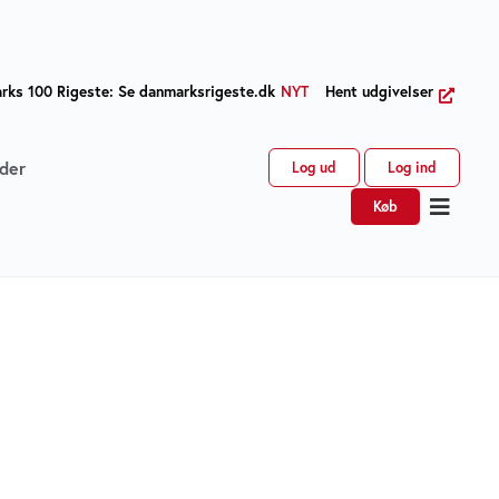
ks 100 Rigeste: Se danmarksrigeste.dk
NYT
Hent udgivelser
der
Log ud
Log ind
Køb