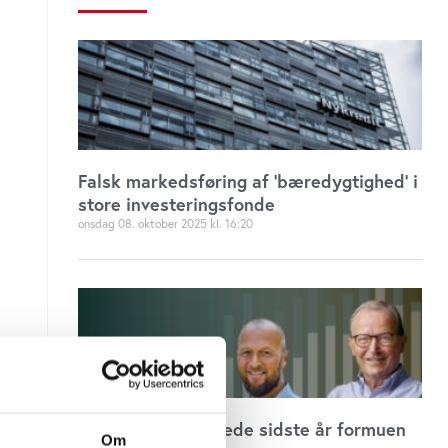
Falsk markedsføring af ’bæredygtighed’ i
store investeringsfonde
onsdag 08. oktober 2025
16:20
De 100 rigeste øgede sidste år formuen
Om