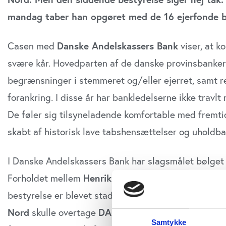
mandag taber han opgøret med de 16 ejerfonde b
Casen med
Danske Andelskassers Bank
viser, at k
svære kår. Hovedparten af de danske provinsbanker 
begrænsninger i stemmeret og/eller ejerret, samt r
forankring. I disse år har bankledelserne ikke trav
De føler sig tilsyneladende komfortable med fremti
skabt af historisk lave tabshensættelser og uholdba
I Danske Andelskassers Bank har slagsmålet bølget
Forholdet mellem
Henrik Lind
, der sidder med tyve
bestyrelse er blevet stadig mere anstrengt, efter Li
Nord
skulle overtage
DAB
. Det kommer altså ikke til
Samtykke