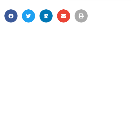
dem, eller som de har indsaml
anvende vores hjemmeside.
Udl
Direk
Revi
Danm
Regi