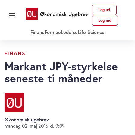
Log ud
Log ind
Finans
Formue
Ledelse
Life Science
FINANS
Markant JPY-styrkelse
seneste ti måneder
Økonomisk ugebrev
mandag 02. maj 2016 kl. 9:09