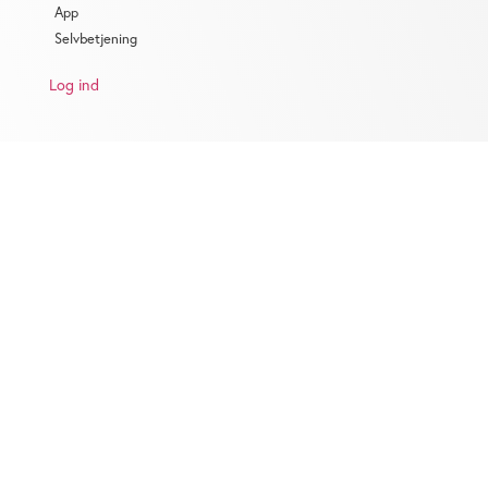
App
Selvbetjening
Log ind
KONTAKT
Salg:
salg@ugebrev.dk
Jobannoncer:
jobannoncer@ugebrev.dk
Redaktion:
redaktion@ugebrev.dk
Annonce materialer:
annonce-mat@ugebrev.dk
Bogholderi:
bogholderi@ugebrev.dk
Skriv til os på:
kontakt@ugebrev.dk
.
Vi bestræber os på at besvare henvendelser indenfor 24 timer.
Telefonisk henvendelse: 70 23 40 10
Telefonerne er åbne mandag og tirsdag mellem kl. 10 og 14.30.