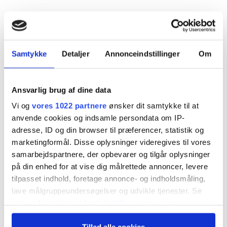
Samtykke
Detaljer
Annonceindstillinger
Om
Ansvarlig brug af dine data
Vi og
vores 1022 partnere
ønsker dit samtykke til at
anvende cookies og indsamle persondata om IP-
adresse, ID og din browser til præferencer, statistik og
Relaterede nyheder
marketingformål. Disse oplysninger videregives til vores
samarbejdspartnere, der opbevarer og tilgår oplysninger
på din enhed for at vise dig målrettede annoncer, levere
tilpasset indhold, foretage annonce- og indholdsmåling,
lave målgruppeundersøgelser og udvikle tjenester. Se
mere information under
indstillinger
og i vores
persondatapolitik. Du kan altid trække dit samtykke
Tillad alle cookies