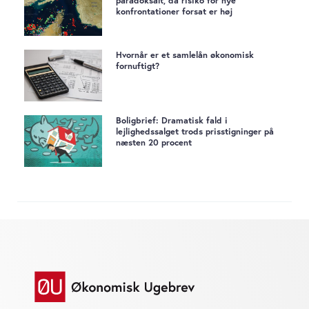
paradoksalt, da risiko for nye
konfrontationer forsat er høj
Hvornår er et samlelån økonomisk
fornuftigt?
Boligbrief: Dramatisk fald i
lejlighedssalget trods prisstigninger på
næsten 20 procent