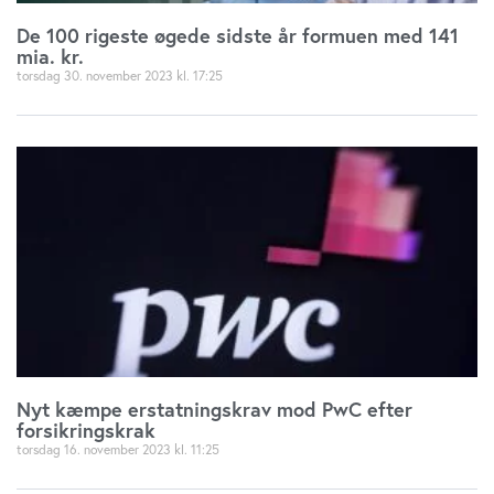
samtykker til vores cookies, hvis du fortsætter med at
De 100 rigeste øgede sidste år formuen med 141
anvende vores hjemmeside.
mia. kr.
torsdag 30. november 2023
17:25
Nyt kæmpe erstatningskrav mod PwC efter
forsikringskrak
torsdag 16. november 2023
11:25