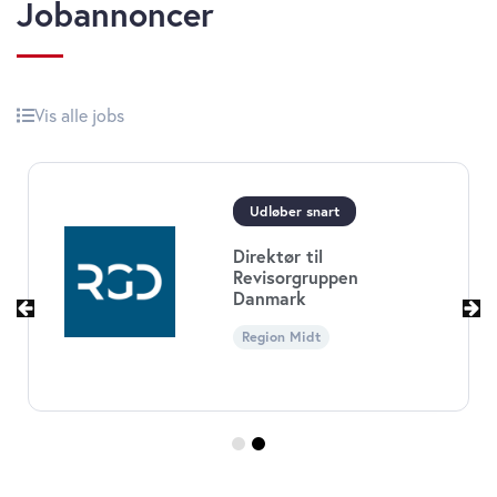
Jobannoncer
Vis alle jobs
Økonomichef til Børn
og
Ungdomsforvaltninge
Københavns Kommun
Region Hovedstaden