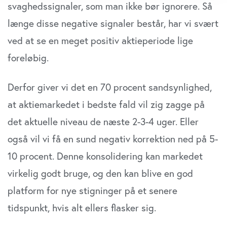
svaghedssignaler, som man ikke bør ignorere. Så
Dine valg anvendes på hele websitet.
længe disse negative signaler består, har vi svært
Vi bruger cookies til at tilpasse vores indhold og
ved at se en meget positiv aktieperiode lige
annoncer, til at vise dig funktioner til sociale medier og til
foreløbig.
at analysere vores trafik. Vi deler også oplysninger om
din brug af vores website med vores partnere inden for
Derfor giver vi det en 70 procent sandsynlighed,
sociale medier, annonceringspartnere og
analysepartnere. Vores partnere kan kombinere disse
at aktiemarkedet i bedste fald vil zig zagge på
data med andre oplysninger, du har givet dem, eller som
det aktuelle niveau de næste 2-3-4 uger. Eller
de har indsamlet fra din brug af deres tjenester. Du
samtykker til vores cookies, hvis du fortsætter med at
også vil vi få en sund negativ korrektion ned på 5-
anvende vores hjemmeside.
10 procent. Denne konsolidering kan markedet
virkelig godt bruge, og den kan blive en god
platform for nye stigninger på et senere
tidspunkt, hvis alt ellers flasker sig.