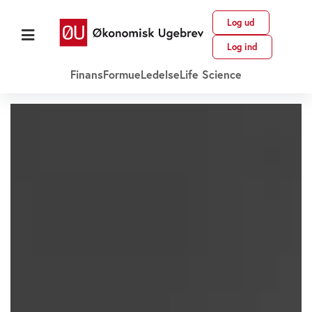
Log ud
Log ind
Finans
Formue
Ledelse
Life Science