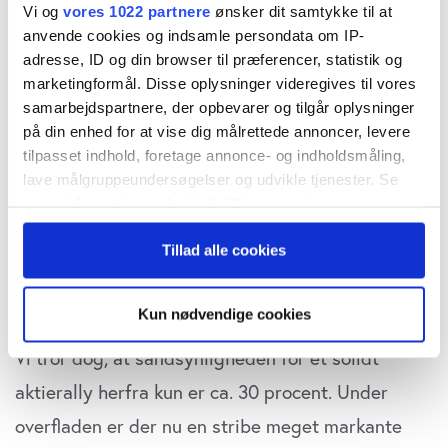
gennem ATH. Men pas på. Det er et
Vi og
vores 1022 partnere
ønsker dit samtykke til at
snydesignal.
anvende cookies og indsamle persondata om IP-
adresse, ID og din browser til præferencer, statistik og
marketingformål. Disse oplysninger videregives til vores
Med gennembruddet burde der efter klassisk
samarbejdspartnere, der opbevarer og tilgår oplysninger
teknisk analyse være lagt op til et nyt solidt
på din enhed for at vise dig målrettede annoncer, levere
tilpasset indhold, foretage annonce- og indholdsmåling,
aktierally de næste uger. For både amerikanske
lave målgruppeundersøgelser og udvikle tjenester. Se
og europæiske aktier burde den positive
mere information under
indstillinger
og i vores
persondatapolitik. Du kan altid trække dit samtykke
stemning smitte af, og igen lokke købere på
Tillad alle cookies
tilbage eller ændre indstillinger fra vores
banen, ikke mindst fremmet af en fortsat
"Cookiedeklaration", eller ved at trykke på "Privacy
faldende obligationsrente.
trigger" ikonet.
Kun nødvendige cookies
Hvis du tillader det, vil vi også gerne:
Vi tror dog, at sandsynligheden for et solidt
Indsamle præcise oplysninger om din placering,
aktierally herfra kun er ca. 30 procent. Under
der kan være nøjagtig inden for få meter
overfladen er der nu en stribe meget markante
Identificere din enhed baseret på en scanning af
dens unikke karakteristika (fingerprinting)