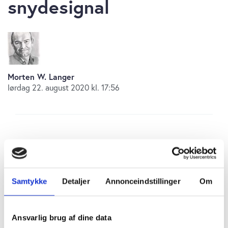
snydesignal
Morten W. Langer
lørdag 22. august 2020 kl. 17:56
Det styrende amerikanske S&P 500 indeks har
på det seneste testet det historiske All-Time-
High omkring 3400. Med en ny plusdag fredag
Samtykke
Detaljer
Annonceindstillinger
Om
efter et stærkt comeback i løbet af dagen, er
det amerikanske indeks faktisk brudt op
Ansvarlig brug af dine data