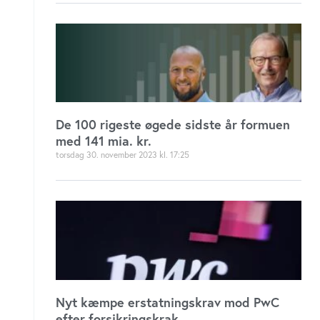
De 100 rigeste øgede sidste år formuen
med 141 mia. kr.
torsdag 30. november 2023
17:25
Nyt kæmpe erstatningskrav mod PwC
efter forsikringskrak