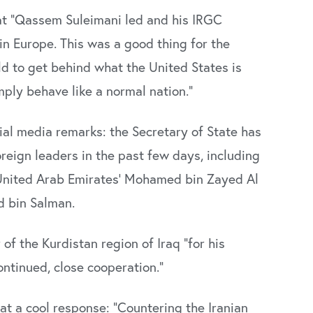
that “Qassem Suleimani led and his IRGC
n Europe. This was a good thing for the
ld to get behind what the United States is
imply behave like a normal nation.”
ial media remarks: the Secretary of State has
eign leaders in the past few days, including
Udløber snart
 United Arab Emirates’ Mohamed bin Zayed Al
omichef til
e-og
Direktør til
 bin Salman.
omsforvaltningen
Revisorgruppen
benhavns
Danmark
mune
f the Kurdistan region of Iraq “for his
Region Midt
on Hovedstaden
ntinued, close cooperation.”
at a cool response: “Countering the Iranian