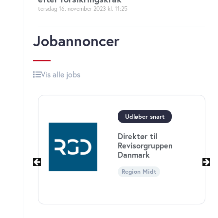
torsdag 16. november 2023
11:25
Jobannoncer
Vis alle jobs
Økonomichef til
Børne-og
Ungdomsforvaltningen
i Københavns
Kommune
Region Hovedstaden