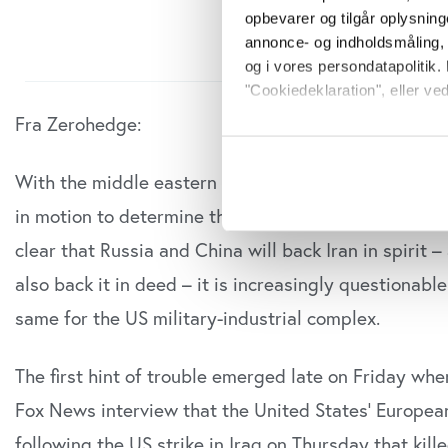
opbevarer og tilgår oplysning
annonce- og indholdsmåling,
og i vores persondatapolitik. 
"Cookiedeklaration", eller ved
Fra Zerohedge:
Hvis du tillader det, vil vi og
Indsamle præcise oply
With the middle eastern proxy war rapidly coalescin
Identificere din enhed
in motion to determine the shape of alliances once t
Dine valg anvendes på hele w
clear that Russia and China will back Iran in spirit –
Vi bruger cookies til at tilpas
also back it in deed – it is increasingly questionable
vores trafik. Vi deler også o
annonceringspartnere og anal
same for the US military-industrial complex.
dem, eller som de har indsaml
anvende vores hjemmeside.
The first hint of trouble emerged late on Friday wh
Fox News interview that the United States’ European
following the US strike in Iraq on Thursday that kil