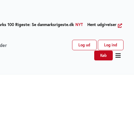
ks 100 Rigeste: Se danmarksrigeste.dk
NYT
Hent udgivelser
der
Log ud
Log ind
Køb