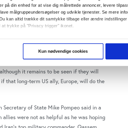
er på din enhed for at vise dig målrettede annoncer, levere tilpas
 lave målgruppeundersøgelser og udvikle tjenester. Se mere inf
Du kan altid trække dit samtykke tilbage eller ændre indstillinger
 at trykke på "Privacy trigger" ikonet.
så gerne:
sninger om din placering, der kan være nøjagtig inden for få me
g into an actual kinetic war, moves are now
Kun nødvendige cookies
 baseret på en scanning af dens unikke karakteristika (fingerprin
he shooting begins. And while it is quite
ebsitet.
 although it remains to be seen if they will
se vores indhold og annoncer, til at vise dig funktioner til sociale
 if that long-term US ally, Europe, will do the
plysninger om din brug af vores website med vores partnere inden
ysepartnere. Vores partnere kan kombinere disse data med andr
et fra din brug af deres tjenester. Du samtykker til vores cookie
en Secretary of State Mike Pompeo said in a
 allies were not as helpful as he was hoping
led Iran’s top military commander, Qassem