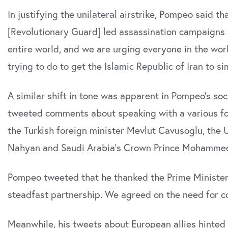
In justifying the unilateral airstrike, Pompeo said 
[Revolutionary Guard] led assassination campaigns i
entire world, and we are urging everyone in the wor
trying to do to get the Islamic Republic of Iran to s
A similar shift in tone was apparent in Pompeo’s soc
tweeted comments about speaking with a various for
Udløber snart
the Turkish foreign minister Mevlut Cavusoglu, the
Økon
Børn
Direktør til
Nahyan and Saudi Arabia’s Crown Prince Mohammed
Ungd
Revisorgruppen
i Kø
Danmark
Kom
Pompeo tweeted that he thanked the Prime Minister o
Region Midt
Regi
steadfast partnership. We agreed on the need for co
Meanwhile, his tweets about European allies hinted 