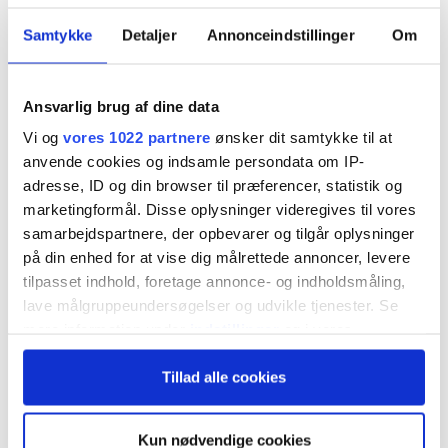
løses. Dykker man ned i det, bliver det hurtigt
meget komplekst. Der er ikke en simpel
Samtykke
Detaljer
Annonceindstillinger
Om
løsning. Det kræver vision og pragmatik.
Konsulenthuset
Bain & Company
har listet tre
Ansvarlig brug af dine data
kritiske spørgsmål, alle CEO’er bør stille.
Vi og
vores 1022 partnere
ønsker dit samtykke til at
anvende cookies og indsamle persondata om IP-
adresse, ID og din browser til præferencer, statistik og
Klimakrisen vil medføre store forandringer af to
marketingformål. Disse oplysninger videregives til vores
grunde: For det første vil vi blive nødt til at
samarbejdspartnere, der opbevarer og tilgår oplysninger
på din enhed for at vise dig målrettede annoncer, levere
tilpasse os den nuværende situation ved aktivt at
tilpasset indhold, foretage annonce- og indholdsmåling,
bidrage til at bremse klimaforandringer. For det
lave målgruppeundersøgelser og udvikle tjenester. Se
andet kræver det store investeringer at forhindre
mere information under
indstillinger
og i vores
persondatapolitik. Du kan altid trække dit samtykke
alvorligere kriser i fremtiden. Videnskaben er
Tillad alle cookies
tilbage eller ændre indstillinger fra vores
altså klar: At håndtere klimakrisen kræver en
"Cookiedeklaration", eller ved at trykke på "Privacy
trigger" ikonet.
kombination af nye teknologier, politikker og
Kun nødvendige cookies