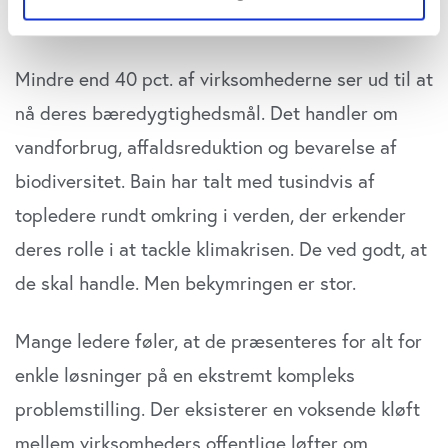
ændringer i adfærdsmønstre.
Hvis du tillader det, vil vi også gerne:
Indsamle præcise oplysninger om din placering,
Mindre end 40 pct. af virksomhederne ser ud til at
der kan være nøjagtig inden for få meter
Identificere din enhed baseret på en scanning af
nå deres bæredygtighedsmål. Det handler om
dens unikke karakteristika (fingerprinting)
vandforbrug, affaldsreduktion og bevarelse af
Dine valg anvendes på hele websitet.
biodiversitet. Bain har talt med tusindvis af
Vi bruger cookies til at tilpasse vores indhold og
topledere rundt omkring i verden, der erkender
annoncer, til at vise dig funktioner til sociale medier og til
deres rolle i at tackle klimakrisen. De ved godt, at
at analysere vores trafik. Vi deler også oplysninger om
din brug af vores website med vores partnere inden for
de skal handle. Men bekymringen er stor.
sociale medier, annonceringspartnere og
analysepartnere. Vores partnere kan kombinere disse
Mange ledere føler, at de præsenteres for alt for
data med andre oplysninger, du har givet dem, eller som
de har indsamlet fra din brug af deres tjenester. Du
enkle løsninger på en ekstremt kompleks
samtykker til vores cookies, hvis du fortsætter med at
problemstilling. Der eksisterer en voksende kløft
anvende vores hjemmeside.
mellem virksomheders offentlige løfter om