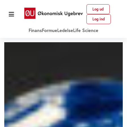
Log ud
Log ind
Finans
Formue
Ledelse
Life Science