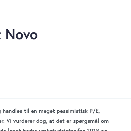
t Novo
 handles til en meget pessimistisk P/E,
er. Vi vurderer dog, at det er spørgsmål om
 de langt bedre vækstudsigter for 2018 og