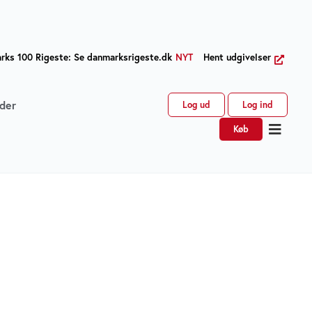
ks 100 Rigeste: Se danmarksrigeste.dk
NYT
Hent udgivelser
der
Log ud
Log ind
Køb