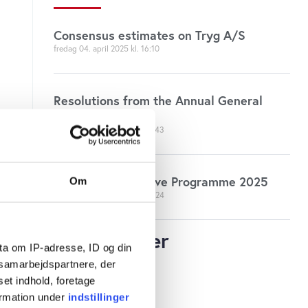
Consensus estimates on Tryg A/S
fredag 04. april 2025
16:10
Resolutions from the Annual General
Meeting 2025
torsdag 03. april 2025
17:43
Long-Term Incentive Programme 2025
Om
torsdag 03. april 2025
14:24
Jobannoncer
ta om IP-adresse, ID og din
s samarbejdspartnere, der
set indhold, foretage
Vis alle jobs
ormation under
indstillinger