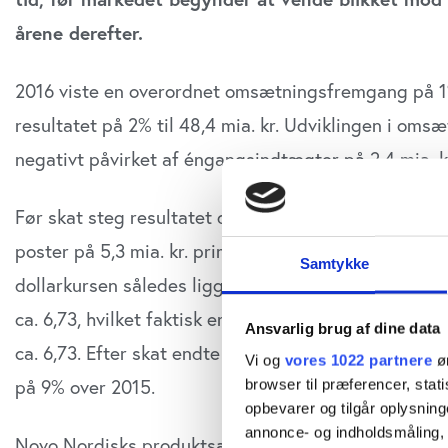
årene derefter.
2016 viste en overordnet omsætningsfremgang på 1% t
resultatet på 2% til 48,4 mia. kr. Udviklingen i omsæ
negativt påvirket af éngangsindtægter på 2,4 mia. kr
Før skat steg resultatet dog med 10% til 47,8% som f
poster på 5,3 mia. kr. primært drevet af mere favorab
Samtykke
dollarkursen således ligget stabilt overfor den dan
ca. 6,73, hvilket faktisk er identisk med 2015, hvo
Ansvarlig brug af dine data
ca. 6,73. Efter skat endte Novo Nordisk med et overs
Vi og
vores 1022 partnere
øn
på 9% over 2015.
browser til præferencer, stat
opbevarer og tilgår oplysning
annonce- og indholdsmåling,
Novo Nordisks produktsalg steg i 2016 med 4% til 111