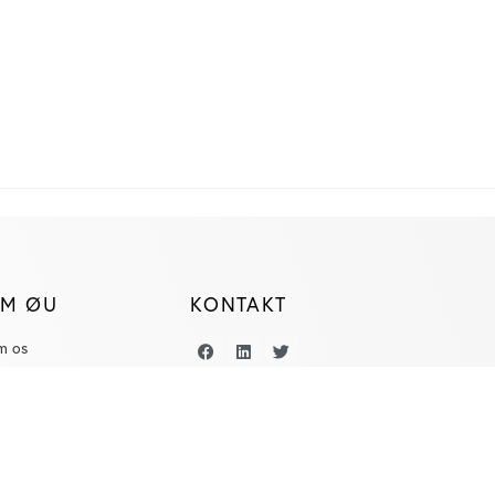
M ØU
KONTAKT
m os
onnementspriser
Salg:
salg@ugebrev.dk
ivatlivspolitik
Jobannoncer:
jobannoncer@ugebrev.dk
andels og
Redaktion:
redaktion@ugebrev.dk
orretningsbetingelser
Annonce materialer:
annonce-mat@ugebrev.dk
pp
Bogholderi:
bogholderi@ugebrev.dk