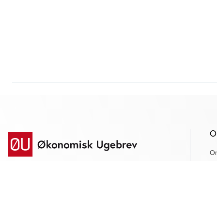
O
O
Ab
Dybdegående og original
Pr
journalistik siden 1994
H
f
Økonomisk Ugebrev har i mere end 25 år leveret indsigtsfuld og
A
dagsordensættende journalistik og analyser til læserne og den