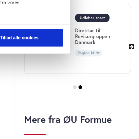
 fra vores
Økonomichef til
Børne-og
ter
Ungdomsforvaltningen
Tillad alle cookies
i Københavns
ting)
Kommune
Region Hovedstaden
 medier og til at analysere
 for sociale medier,
e oplysninger, du har givet
s, hvis du fortsætter med at
Mere fra ØU Formue