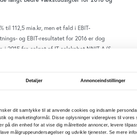
il 112,5 mia.kr, men et fald i EBIT-
tnings- og EBIT-resultatet for 2016 er dog
. i 2015 fra salget af IT-selskabet NNIT A/S.
ølge af store besparelser på de finansielle
le valutaforhold i forhold til 2015. I 2016 har
Detaljer
Annonceindstillinger
ske krone og har holdt en gennemsnitskurs på
r gennemsnitskursen for DKK/USD ligeledes var
kud på 37,9 mia. kr, hvilket er en fremgang
sker dit samtykke til at anvende cookies og indsamle personda
istik og marketingformål. Disse oplysninger videregives til vore
er på din enhed for at vise dig målrettede annoncer, levere tilpas
 lave målgruppeundersøgelser og udvikle tjenester. Se mere inf
,8 mia. kr. De helt store vækstdrivere var