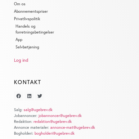
Om os
Abonnementspriser
Privatlivspolitik
Handels og
forretningsbetingelser
App
Selvbetjening
Log ind
KONTAKT
Salg:
salg@ugebrev.dk
Jobannoncer:
jobannoncer@ugebrev.dk
Redaktion:
redaktion@ugebrev.dk
Annonce materialer:
annonce-mat@ugebrev.dk
Bogholderi:
bogholderi@ugebrev.dk