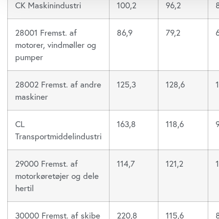
sociale medier og til at analysere vores trafik. Vi deler også
CK Maskinindustri
100,2
96,2
vores website med vores partnere inden for sociale medier,
analysepartnere. Vores partnere kan kombinere disse data m
28001 Fremst. af
86,9
79,2
har givet dem, eller som de har indsamlet fra din brug af de
motorer, vindmøller og
til vores cookies, hvis du fortsætter med at anvende vores 
pumper
28002 Fremst. af andre
125,3
128,6
1
maskiner
CL
163,8
118,6
Transportmiddelindustri
29000 Fremst. af
114,7
121,2
motorkøretøjer og dele
hertil
30000 Fremst. af skibe
220,8
115,6