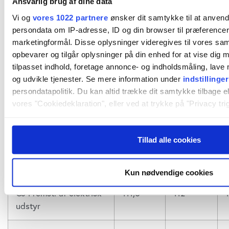
Ansvarlig brug af dine data
22000 Plast- og
99,6
98,3
Vi og
vores 1022 partnere
ønsker dit samtykke til at anven
gummiindustri
persondata om IP-adresse, ID og din browser til præferencer, 
marketingformål. Disse oplysninger videregives til vores sa
23001 Glasindustri og
96,1
105,7
opbevarer og tilgår oplysninger på din enhed for at vise dig 
keramisk industri
tilpasset indhold, foretage annonce- og indholdsmåling, lav
og udvikle tjenester. Se mere information under
indstillinger
persondatapolitik. Du kan altid trække dit samtykke tilbage ell
23002 Betonindustri og
122,8
126,7
vores "Cookiedeklaration", eller ved at trykke på "Privacy trig
teglværker
Hvis du tillader det, vil vi også gerne:
CH Metalindustri
104,2
109,3
Tillad alle cookies
Indsamle præcise oplysninger om din placering, der k
få meter
CI Elektronikindustri
120,3
124,7
Identificere din enhed baseret på en scanning af dens
Kun nødvendige cookies
(fingerprinting)
CJ Fremst. af elektrisk
111,5
112
Dine valg anvendes på hele websitet.
udstyr
Vi bruger cookies til at tilpasse vores indhold og annoncer, til 