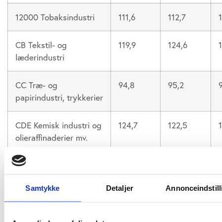
12000 Tobaksindustri
111,6
112,7
CB Tekstil- og
119,9
124,6
læderindustri
CC Træ- og
94,8
95,2
papirindustri, trykkerier
CDE Kemisk industri og
124,7
122,5
olieraffinaderier mv.
CF Medicinalindustri
127
126,2
Samtykke
Detaljer
Annonceindstill
CG Plast-, glas- og
108,9
110,7
1
betonindustri