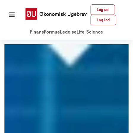
Log ud
Log ind
Finans
Formue
Ledelse
Life Science