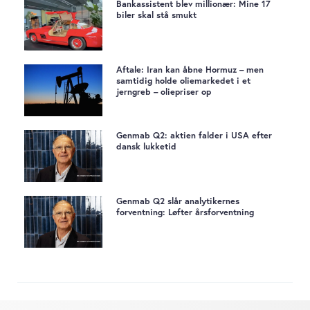
Bankassistent blev millionær: Mine 17
biler skal stå smukt
Aftale: Iran kan åbne Hormuz – men
samtidig holde oliemarkedet i et
jerngreb – oliepriser op
Genmab Q2: aktien falder i USA efter
dansk lukketid
Genmab Q2 slår analytikernes
forventning: Løfter årsforventning