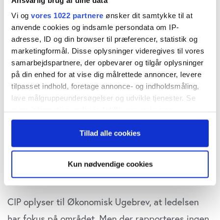
Mens pensionssektoren og resten af
Vi og
vores 1022 partnere
ønsker dit samtykke til at
finanssektoren i årevis har arbejdet hårdt på at få
anvende cookies og indsamle persondata om IP-
adresse, ID og din browser til præferencer, statistik og
flere kvinder ind i de øverste ledelseslag, ser det
marketingformål. Disse oplysninger videregives til vores
ud til, at deres egne kapitalforvaltere fuldstændig
samarbejdspartnere, der opbevarer og tilgår oplysninger
på din enhed for at vise dig målrettede annoncer, levere
flyver under radaren.
tilpasset indhold, foretage annonce- og indholdsmåling,
lave målgruppeundersøgelser og udvikle tjenester. Se
I landets absolut største kapitalforvalter,
mere information under
indstillinger
og i vores
Copenhagen Infrastructure Partners (CIP),
persondatapolitik. Du kan altid trække dit samtykke
Tillad alle cookies
tilbage eller ændre indstillinger fra vores
forvalter man milliarder af danske pensionskroner.
"Cookiedeklaration", eller ved at trykke på "Privacy
Selskabet ledes af hele 46 partnere, men kun tre
trigger" ikonet.
Kun nødvendige cookies
af dem er kvinder.
Hvis du tillader det, vil vi også gerne:
Indsamle præcise oplysninger om din placering,
CIP oplyser til Økonomisk Ugebrev, at ledelsen
der kan være nøjagtig inden for få meter
har fokus på området. Men der rapporteres ingen
Identificere din enhed baseret på en scanning af