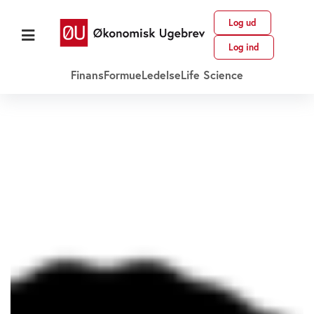
Log ud
Log ind
Finans
Formue
Ledelse
Life Science