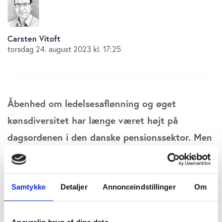
Carsten Vitoft
torsdag 24. august 2023 kl. 17:25
Åbenhed om ledelsesaflønning og øget
kønsdiversitet har længe været højt på
dagsordenen i den danske pensionssektor. Men
pensionsselskabernes eksterne
kapitalforvaltere halter langt bagefter på
mangfoldighed. Der er en blind vinkel i
Samtykke
Detaljer
Annonceindstillinger
Om
sektorens åbenhed om disse forhold.
Ansvarlig brug af dine data