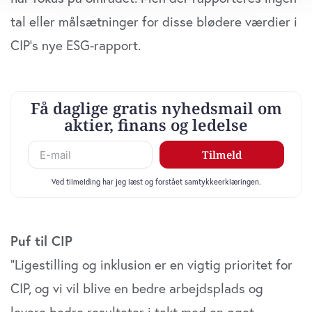
dens unikke karakteristika (fingerprinting)
tal eller målsætninger for disse blødere værdier i
Dine valg anvendes på hele websitet.
CIP’s nye ESG-rapport.
Vi bruger cookies til at tilpasse vores indhold og
annoncer, til at vise dig funktioner til sociale medier og til
at analysere vores trafik. Vi deler også oplysninger om
din brug af vores website med vores partnere inden for
sociale medier, annonceringspartnere og
analysepartnere. Vores partnere kan kombinere disse
data med andre oplysninger, du har givet dem, eller som
de har indsamlet fra din brug af deres tjenester. Du
samtykker til vores cookies, hvis du fortsætter med at
anvende vores hjemmeside.
Puf til CIP
”Ligestilling og inklusion er en vigtig prioritet for
CIP, og vi vil blive en bedre arbejdsplads og
levere bedre resultater i takt med en øget