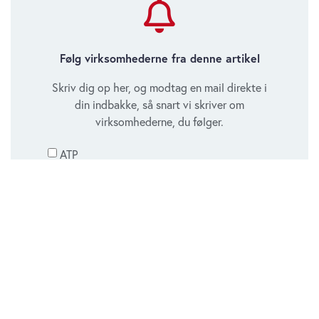
Følg virksomhederne fra denne artikel
Skriv dig op her, og modtag en mail direkte i
din indbakke, så snart vi skriver om
virksomhederne, du følger.
ATP
Copenhagen Infrastructure Partners
Jeg giver samtykke til, at Økonomisk Ugebrev må
henvende sig via email med notifikationer, så snart der
bliver publiceret nyt om de valgte virksomheder.
Tilmeld