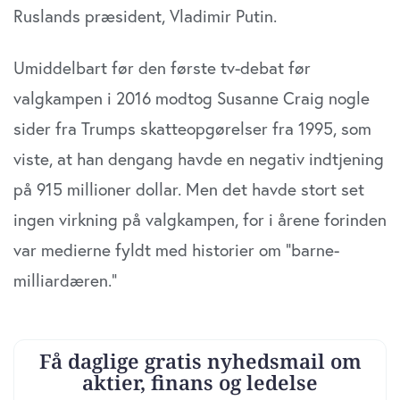
data med andre oplysninger, du har givet dem, eller som
Ruslands præsident, Vladimir Putin.
de har indsamlet fra din brug af deres tjenester. Du
samtykker til vores cookies, hvis du fortsætter med at
Umiddelbart før den første tv-debat før
anvende vores hjemmeside.
valgkampen i 2016 modtog Susanne Craig nogle
sider fra Trumps skatteopgørelser fra 1995, som
viste, at han dengang havde en negativ indtjening
på 915 millioner dollar. Men det havde stort set
ingen virkning på valgkampen, for i årene forinden
var medierne fyldt med historier om ”barne-
milliardæren.”