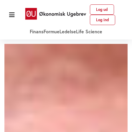
Log ud
Log ind
Finans
Formue
Ledelse
Life Science