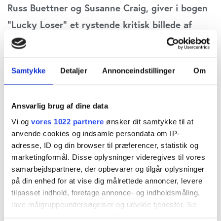
Russ Buettner og Susanne Craig, giver i bogen
”Lucky Loser” et rystende kritisk billede af
præsident Donald Trump som forretningsmand.
Han er en heldig taber, der fik sin startkapital
Samtykke
Detaljer
Annonceindstillinger
Om
af faderen, men som har sat pengene over styr.
Først som præsident har kan kunnet udnytte
Ansvarlig brug af dine data
positionen til at skabe sig en formue.
Vi og
vores 1022 partnere
ønsker dit samtykke til at
Journalist Hugo Gaarden anmelder bogen
anvende cookies og indsamle persondata om IP-
adresse, ID og din browser til præferencer, statistik og
Bogen trækker tæppet væk under Trump, der
marketingformål. Disse oplysninger videregives til vores
samarbejdspartnere, der opbevarer og tilgår oplysninger
siden sine unge år førte sig frem som millionær
på din enhed for at vise dig målrettede annoncer, levere
og milliardær i New Yorks ejendomsbranche. Det
tilpasset indhold, foretage annonce- og indholdsmåling,
hele har været et illusionsnummer, som
lave målgruppeundersøgelser og udvikle tjenester. Se
mere information under
indstillinger
og i vores
myndigheder og de fleste medier hoppede på,