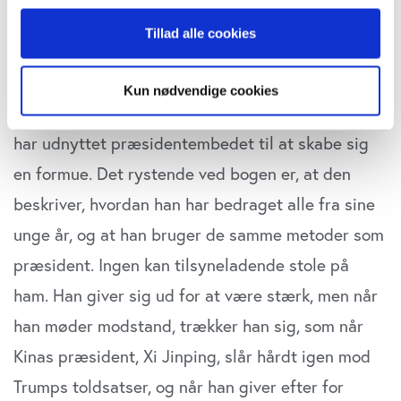
persondatapolitik. Du kan altid trække dit samtykke
hedder det i bogen.
Tillad alle cookies
tilbage eller ændre indstillinger fra vores
"Cookiedeklaration", eller ved at trykke på "Privacy
trigger" ikonet.
Han har aldrig været en self-made milliardær –
Kun nødvendige cookies
selv om han måske opnår den position, når han
Hvis du tillader det, vil vi også gerne:
har udnyttet præsidentembedet til at skabe sig
Indsamle præcise oplysninger om din placering,
der kan være nøjagtig inden for få meter
en formue. Det rystende ved bogen er, at den
Identificere din enhed baseret på en scanning af
beskriver, hvordan han har bedraget alle fra sine
dens unikke karakteristika (fingerprinting)
unge år, og at han bruger de samme metoder som
Dine valg anvendes på hele websitet.
præsident. Ingen kan tilsyneladende stole på
Vi bruger cookies til at tilpasse vores indhold og
ham. Han giver sig ud for at være stærk, men når
annoncer, til at vise dig funktioner til sociale medier og til
at analysere vores trafik. Vi deler også oplysninger om
han møder modstand, trækker han sig, som når
din brug af vores website med vores partnere inden for
Kinas præsident, Xi Jinping, slår hårdt igen mod
sociale medier, annonceringspartnere og
Trumps toldsatser, og når han giver efter for
analysepartnere. Vores partnere kan kombinere disse