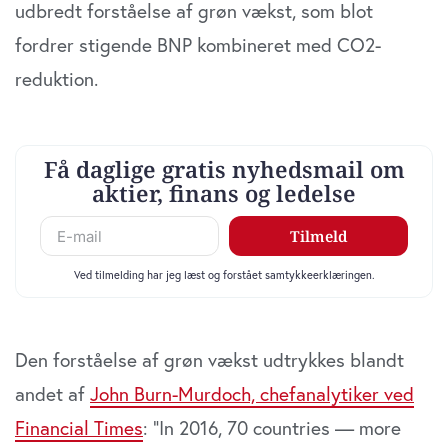
data med andre oplysninger, du har givet dem, eller som
udbredt forståelse af grøn vækst, som blot
de har indsamlet fra din brug af deres tjenester. Du
fordrer stigende BNP kombineret med CO2-
samtykker til vores cookies, hvis du fortsætter med at
anvende vores hjemmeside.
reduktion.
Den forståelse af grøn vækst udtrykkes blandt
andet af
John Burn-Murdoch, chefanalytiker ved
Financial Times
: “In 2016, 70 countries — more