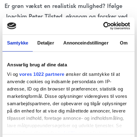
Er grøn vækst en realistisk mulighed? Ifølge
Joachim Peter Tilsted, økonom og forsker ved
Københavns Universitet, er svaret både ja og
nej. Ja, hvis man holder sig til en populær
Samtykke
Detaljer
Annonceindstillinger
Om
forståelse, der betegner grøn vækst som
stigende BNP kombineret med faldende CO2-
Ansvarlig brug af dine data
udledning. Men nej, hvis man som Tilsted og
Vi og
vores 1022 partnere
ønsker dit samtykke til at
andre økologiske økonomer mener, at vækst
anvende cookies og indsamle persondata om IP-
kun skal betegnes som grøn, hvis stigningen i
adresse, ID og din browser til præferencer, statistik og
marketingformål. Disse oplysninger videregives til vores
BNP suppleres af et tilstrækkeligt fald i CO2-
samarbejdspartnere, der opbevarer og tilgår oplysninger
udledning. Bogen byder på mange interessante
på din enhed for at vise dig målrettede annoncer, levere
tilpasset indhold, foretage annonce- og indholdsmåling,
betragtninger, enkelte konklusioner er dog
lave målgruppeundersøgelser og udvikle tjenester. Se
knap så overbevisende, skriver redaktør Claus
mere information under
indstillinger
og i vores