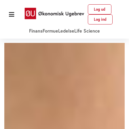
Log ud
Log ind
Finans
Formue
Ledelse
Life Science