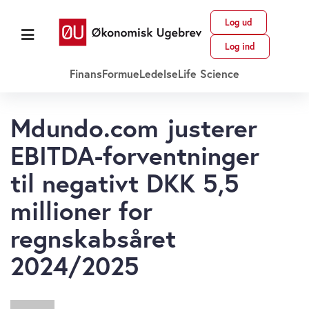
Log ud
Log ind
Finans
Formue
Ledelse
Life Science
Mdundo.com justerer
EBITDA-forventninger
til negativt DKK 5,5
millioner for
regnskabsåret
2024/2025