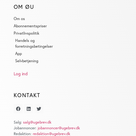
OM ØU
Om os
Abonnementspriser
Privatlivspolitik
Handels og
forretningsbetingelser
App
Selvbetjening
Log ind
KONTAKT
Salg:
salg@ugebrev.dk
Jobannoncer:
jobannoncer@ugebrev.dk
Redaktion:
redaktion@ugebrev.dk