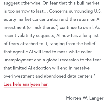
Vi bruger cookies til at tilpasse vores indhold og
suggest otherwise. On fear that this bull market
annoncer, til at vise dig funktioner til sociale medier og til
is too narrow to last… Concerns surrounding U.S.
at analysere vores trafik. Vi deler også oplysninger om
din brug af vores website med vores partnere inden for
equity market concentration and the return on AI
sociale medier, annonceringspartnere og
investment (or lack thereof) continue to swirl. As
analysepartnere. Vores partnere kan kombinere disse
recent volatility suggests, AI now has a long list
data med andre oplysninger, du har givet dem, eller som
de har indsamlet fra din brug af deres tjenester. Du
of fears attached to it, ranging from the belief
samtykker til vores cookies, hvis du fortsætter med at
that agentic AI will lead to mass white collar
anvende vores hjemmeside.
unemployment and a global recession to the fear
that limited AI adoption will end in massive
overinvestment and abandoned data centers.”
Læs hele analysen her
.
Morten W. Langer