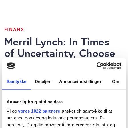
FINANS
Merril Lynch: In Times
of Uncertainty, Choose
Fundamentals Over
Fear
Samtykke
Detaljer
Annonceindstillinger
Om
Ansvarlig brug af dine data
Vi og
vores 1022 partnere
ønsker dit samtykke til at
Morten W. Langer
anvende cookies og indsamle persondata om IP-
onsdag 18. marts 2026 kl. 9:30
adresse, ID og din browser til præferencer, statistik og