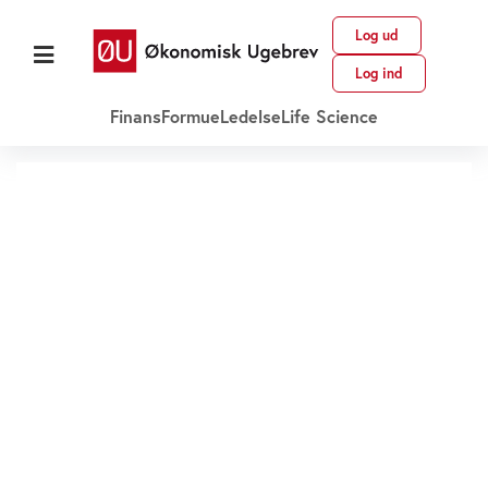
Log ud
Log ind
Finans
Formue
Ledelse
Life Science