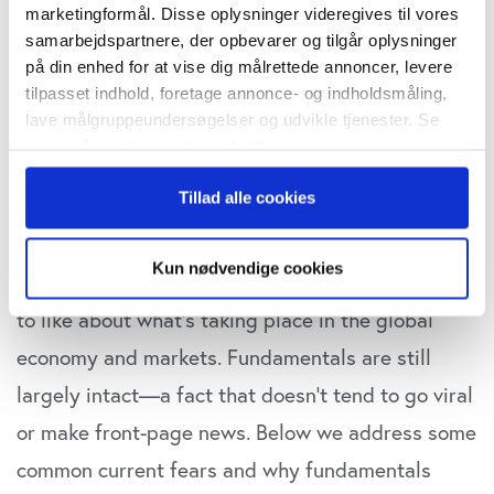
marketingformål. Disse oplysninger videregives til vores
samarbejdspartnere, der opbevarer og tilgår oplysninger
på din enhed for at vise dig målrettede annoncer, levere
“It’s easy to get distracted by the nonstop stream
tilpasset indhold, foretage annonce- og indholdsmåling,
lave målgruppeundersøgelser og udvikle tjenester. Se
of (usually negative) headlines. But as investors,
mere information under
indstillinger
og i vores
and especially in times of heightened uncertainty,
persondatapolitik. Du kan altid trække dit samtykke
Tillad alle cookies
tilbage eller ændre indstillinger fra vores
it’s important to remember that underlying
"Cookiedeklaration", eller ved at trykke på "Privacy
fundamentals ultimately drive the economy and
trigger" ikonet.
Kun nødvendige cookies
markets. While risks certainly remain, there’s a lot
Hvis du tillader det, vil vi også gerne:
to like about what’s taking place in the global
Indsamle præcise oplysninger om din placering,
economy and markets. Fundamentals are still
der kan være nøjagtig inden for få meter
Identificere din enhed baseret på en scanning af
largely intact—a fact that doesn’t tend to go viral
dens unikke karakteristika (fingerprinting)
or make front-page news. Below we address some
Dine valg anvendes på hele websitet.
common current fears and why fundamentals