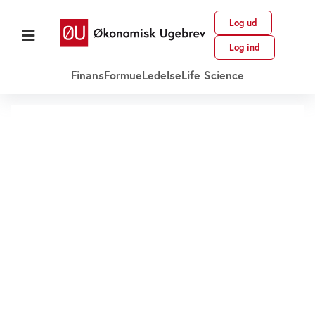
Log ud
Log ind
Finans
Formue
Ledelse
Life Science