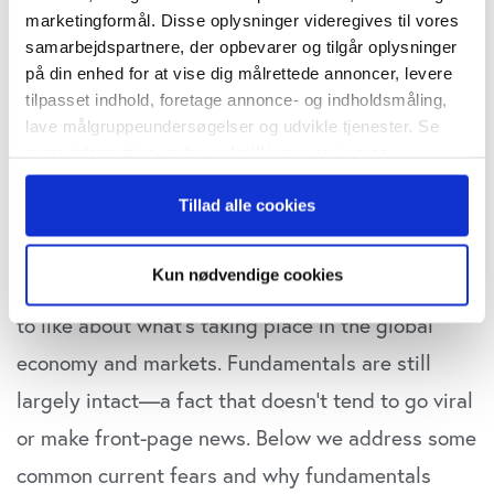
marketingformål. Disse oplysninger videregives til vores
samarbejdspartnere, der opbevarer og tilgår oplysninger
på din enhed for at vise dig målrettede annoncer, levere
“It’s easy to get distracted by the nonstop stream
tilpasset indhold, foretage annonce- og indholdsmåling,
lave målgruppeundersøgelser og udvikle tjenester. Se
of (usually negative) headlines. But as investors,
mere information under
indstillinger
og i vores
and especially in times of heightened uncertainty,
persondatapolitik. Du kan altid trække dit samtykke
Tillad alle cookies
tilbage eller ændre indstillinger fra vores
it’s important to remember that underlying
"Cookiedeklaration", eller ved at trykke på "Privacy
fundamentals ultimately drive the economy and
trigger" ikonet.
Kun nødvendige cookies
markets. While risks certainly remain, there’s a lot
Hvis du tillader det, vil vi også gerne:
to like about what’s taking place in the global
Indsamle præcise oplysninger om din placering,
economy and markets. Fundamentals are still
der kan være nøjagtig inden for få meter
Identificere din enhed baseret på en scanning af
largely intact—a fact that doesn’t tend to go viral
dens unikke karakteristika (fingerprinting)
or make front-page news. Below we address some
Dine valg anvendes på hele websitet.
common current fears and why fundamentals