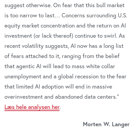
Vi bruger cookies til at tilpasse vores indhold og
suggest otherwise. On fear that this bull market
annoncer, til at vise dig funktioner til sociale medier og til
is too narrow to last… Concerns surrounding U.S.
at analysere vores trafik. Vi deler også oplysninger om
equity market concentration and the return on AI
din brug af vores website med vores partnere inden for
sociale medier, annonceringspartnere og
investment (or lack thereof) continue to swirl. As
analysepartnere. Vores partnere kan kombinere disse
recent volatility suggests, AI now has a long list
data med andre oplysninger, du har givet dem, eller som
de har indsamlet fra din brug af deres tjenester. Du
of fears attached to it, ranging from the belief
samtykker til vores cookies, hvis du fortsætter med at
that agentic AI will lead to mass white collar
anvende vores hjemmeside.
unemployment and a global recession to the fear
that limited AI adoption will end in massive
overinvestment and abandoned data centers.”
Læs hele analysen her
.
Morten W. Langer