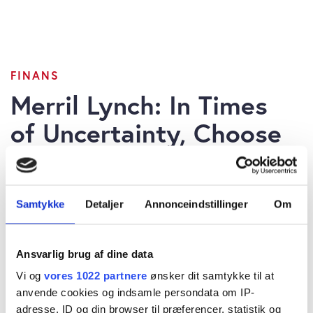
FINANS
Merril Lynch: In Times
of Uncertainty, Choose
Fundamentals Over
Fear
Samtykke
Detaljer
Annonceindstillinger
Om
Ansvarlig brug af dine data
Vi og
vores 1022 partnere
ønsker dit samtykke til at
Morten W. Langer
anvende cookies og indsamle persondata om IP-
tirsdag 10. marts 2026 kl. 10:30
adresse, ID og din browser til præferencer, statistik og