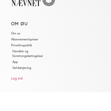
OM ØU
Om os
Abonnementspriser
Privatlivspolitik
Handels og
forretningsbetingelser
App
Selvbetjening
Log ind
KONTAKT