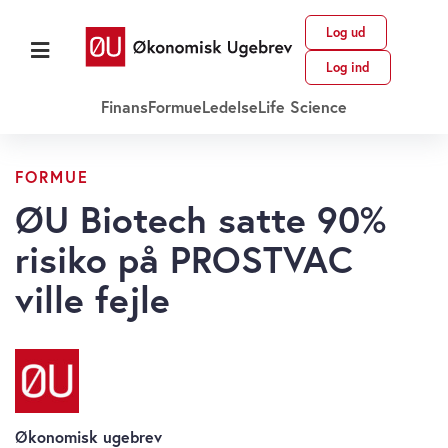
Log ud
Log ind
Finans
Formue
Ledelse
Life Science
FORMUE
ØU Biotech satte 90%
risiko på PROSTVAC
ville fejle
Økonomisk ugebrev