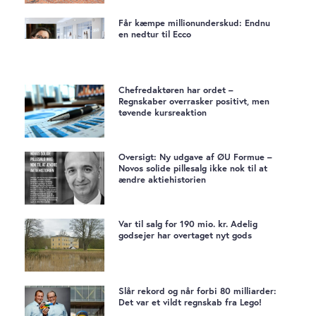
Får kæmpe millionunderskud: Endnu
en nedtur til Ecco
Chefredaktøren har ordet –
Regnskaber overrasker positivt, men
tøvende kursreaktion
Oversigt: Ny udgave af ØU Formue –
Novos solide pillesalg ikke nok til at
ændre aktiehistorien
Var til salg for 190 mio. kr. Adelig
godsejer har overtaget nyt gods
Slår rekord og når forbi 80 milliarder:
Det var et vildt regnskab fra Lego!