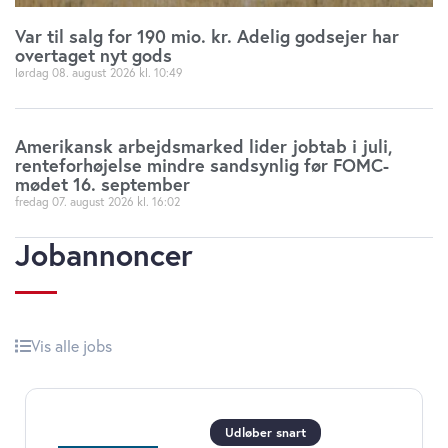
Var til salg for 190 mio. kr. Adelig godsejer har
overtaget nyt gods
lørdag 08. august 2026
10:49
Amerikansk arbejdsmarked lider jobtab i juli,
renteforhøjelse mindre sandsynlig før FOMC-
mødet 16. september
fredag 07. august 2026
16:02
Jobannoncer
Vis alle jobs