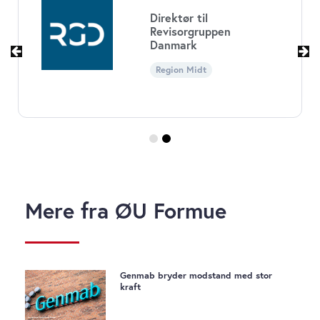
Økonomichef til Børne-
og
Ungdomsforvaltningen i
Københavns Kommune
Region Hovedstaden
Mere fra ØU Formue
Genmab bryder modstand med stor
kraft