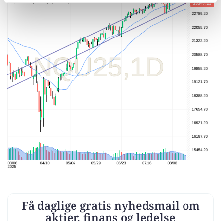
Indsamle præcise oplysninger om din placering,
der kan være nøjagtig inden for få meter
Identificere din enhed baseret på en scanning af
dens unikke karakteristika (fingerprinting)
Dine valg anvendes på hele websitet.
Vi bruger cookies til at tilpasse vores indhold og
annoncer, til at vise dig funktioner til sociale medier og til
at analysere vores trafik. Vi deler også oplysninger om
din brug af vores website med vores partnere inden for
sociale medier, annonceringspartnere og
analysepartnere. Vores partnere kan kombinere disse
data med andre oplysninger, du har givet dem, eller som
de har indsamlet fra din brug af deres tjenester. Du
samtykker til vores cookies, hvis du fortsætter med at
anvende vores hjemmeside.