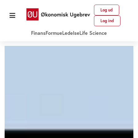
Log ud
Log ind
Finans
Formue
Ledelse
Life Science