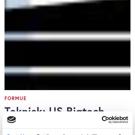
FORMUE
Teknisk: US Bigtech
viser svaghed, tester