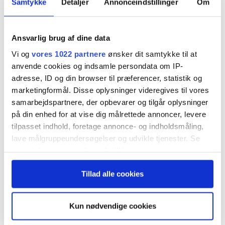
vigtig støtte
Samtykke
Detaljer
Annonceindstillinger
Om
Ansvarlig brug af dine data
Vi og
vores 1022 partnere
ønsker dit samtykke til at
anvende cookies og indsamle persondata om IP-
Morten W. Langer
adresse, ID og din browser til præferencer, statistik og
onsdag 20. august 2025 kl. 6:04
marketingformål. Disse oplysninger videregives til vores
samarbejdspartnere, der opbevarer og tilgår oplysninger
på din enhed for at vise dig målrettede annoncer, levere
tilpasset indhold, foretage annonce- og indholdsmåling,
kursgraf: Nasdaq 100 future balancerer på kanten
lave målgruppeundersøgelser og udvikle tjenester. Se
mere information under
indstillinger
og i vores
af vigtig støtte
persondatapolitik. Du kan altid trække dit samtykke
Tillad alle cookies
tilbage eller ændre indstillinger fra vores
"Cookiedeklaration", eller ved at trykke på "Privacy
trigger" ikonet.
Kun nødvendige cookies
Hvis du tillader det, vil vi også gerne: