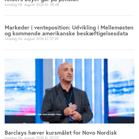
torsdag 06. august 2026
08:48
Markeder i venteposition: Udvikling i Mellemøsten
og kommende amerikanske beskæftigelsesdata
torsdag 06. august 2026
07:20
Barclays hæver kursmålet for Novo Nordisk
torsdag 06. august 2026
07:07