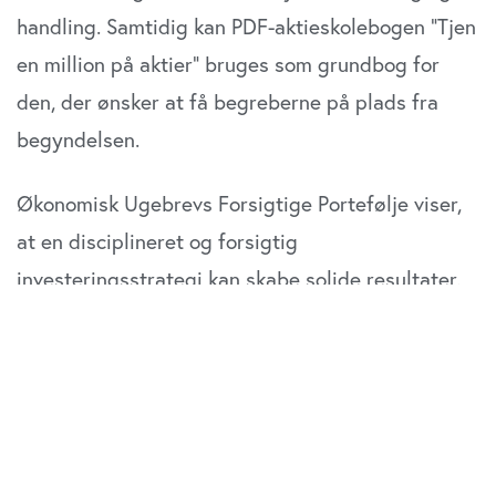
handling. Samtidig kan PDF-aktieskolebogen “Tjen
en million på aktier” bruges som grundbog for
den, der ønsker at få begreberne på plads fra
begyndelsen.
Økonomisk Ugebrevs Forsigtige Portefølje viser,
at en disciplineret og forsigtig
investeringsstrategi kan skabe solide resultater.
Sidste år gav porteføljen et afkast på 18 procent,
og i år har den givet et afkast på ca. syv
procentpoint bedre end Copenhagen Benchmark-
indekset. Historiske afkast er naturligvis ingen
garanti for fremtiden, men tallene illustrerer