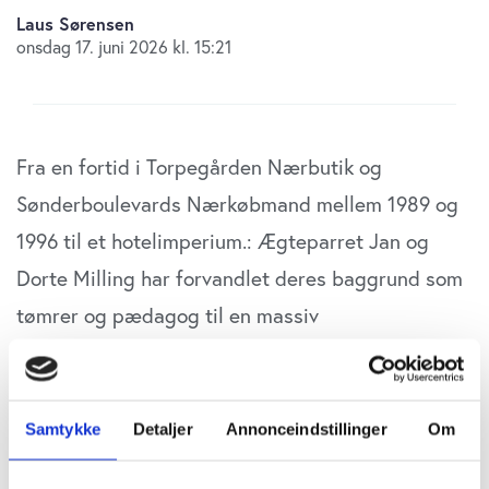
Laus Sørensen
onsdag 17. juni 2026 kl. 15:21
Fra en fortid i Torpegården Nærbutik og
Sønderboulevards Nærkøbmand mellem 1989 og
1996 til et hotelimperium.: Ægteparret Jan og
Dorte Milling har forvandlet deres baggrund som
tømrer og pædagog til en massiv
formueopbygning med 11 hoteller – det har
senest givet et overskud på 32 millioner og et
ekstra hotel i Vejle.
Samtykke
Detaljer
Annonceindstillinger
Om