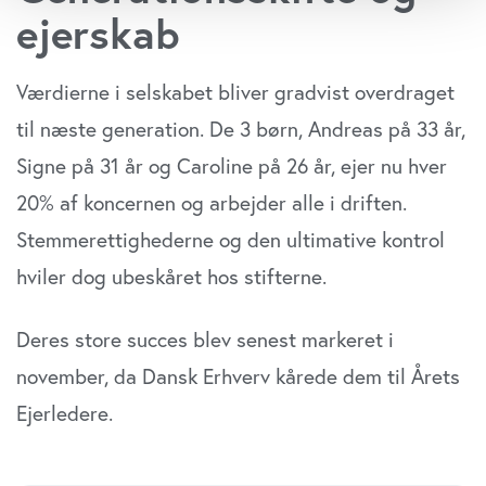
Identificere din enhed baseret på en scanning af
ejerskab
dens unikke karakteristika (fingerprinting)
Dine valg anvendes på hele websitet.
Værdierne i selskabet bliver gradvist overdraget
Vi bruger cookies til at tilpasse vores indhold og
til næste generation. De 3 børn, Andreas på 33 år,
annoncer, til at vise dig funktioner til sociale medier og til
Signe på 31 år og Caroline på 26 år, ejer nu hver
at analysere vores trafik. Vi deler også oplysninger om
20% af koncernen og arbejder alle i driften.
din brug af vores website med vores partnere inden for
sociale medier, annonceringspartnere og
Stemmerettighederne og den ultimative kontrol
analysepartnere. Vores partnere kan kombinere disse
hviler dog ubeskåret hos stifterne.
data med andre oplysninger, du har givet dem, eller som
de har indsamlet fra din brug af deres tjenester. Du
samtykker til vores cookies, hvis du fortsætter med at
Deres store succes blev senest markeret i
anvende vores hjemmeside.
november, da Dansk Erhverv kårede dem til Årets
Ejerledere.