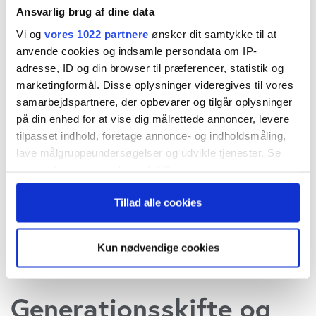
Overtagelsen af Milling Hotel Vejle slugte 93
Ansvarlig brug af dine data
millioner kr ud af årets samlede
Vi og
vores 1022 partnere
ønsker dit samtykke til at
anlægsinvesteringer på 100 millioner kr.
anvende cookies og indsamle persondata om IP-
adresse, ID og din browser til præferencer, statistik og
Det massive kapitalforbrug sænkede Milling
marketingformål. Disse oplysninger videregives til vores
Hotels resultat før skat til 32 millioner kr fra
samarbejdspartnere, der opbevarer og tilgår oplysninger
forrige års 48 millioner kr.
på din enhed for at vise dig målrettede annoncer, levere
tilpasset indhold, foretage annonce- og indholdsmåling,
Koncernen fremviser et samlet overskud på 174
lave målgruppeundersøgelser og udvikle tjenester. Se
millioner kroner over de seneste 5 år, en bogført
mere information under
indstillinger
og i vores
persondatapolitik. Du kan altid trække dit samtykke
egenkapital på 284 millioner kr og
Tillad alle cookies
tilbage eller ændre indstillinger fra vores
hotelejendomme for 642 millioner kroner. Og der
"Cookiedeklaration", eller ved at trykke på "Privacy
trigger" ikonet.
er kun realkredit- og banklån for under 300
Kun nødvendige cookies
millioner kr.
Hvis du tillader det, vil vi også gerne:
Indsamle præcise oplysninger om din placering,
Generationsskifte og
der kan være nøjagtig inden for få meter