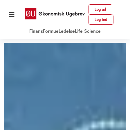
Log ud
Log ind
Finans
Formue
Ledelse
Life Science