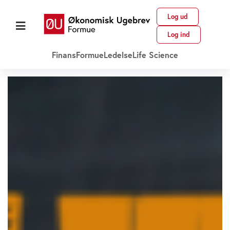
Log ud
Log ind
Finans
Formue
Ledelse
Life Science