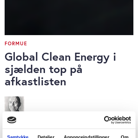
FORMUE
Global Clean Energy i
sjælden top på
afkastlisten
Bruno Japp
tirsdag 23. september 2025 kl. 8:30
Samtykke
Detaljer
Annonceindstillinger
Om