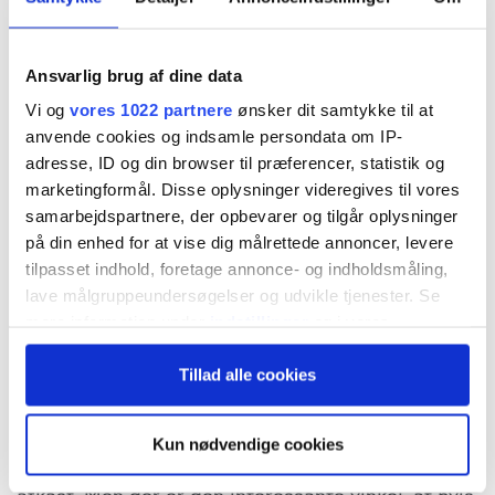
Ansvarlig brug af dine data
Det er et sjældent syn at se iShared Global
Vi og
vores 1022 partnere
ønsker dit samtykke til at
Clean Energy på toppen af ETF’ernes
anvende cookies og indsamle persondata om IP-
adresse, ID og din browser til præferencer, statistik og
afkastliste, men det sker i denne uge. Men
marketingformål. Disse oplysninger videregives til vores
holder det?
samarbejdspartnere, der opbevarer og tilgår oplysninger
på din enhed for at vise dig målrettede annoncer, levere
Vi har tidligere oplevet iShares Global Clean
tilpasset indhold, foretage annonce- og indholdsmåling,
lave målgruppeundersøgelser og udvikle tjenester. Se
Energy i toppen af afkastlisten, men det har
mere information under
indstillinger
og i vores
været en sjældenhed. Det fremgår tydeligt af
persondatapolitik. Du kan altid trække dit samtykke
Tillad alle cookies
tilbage eller ændre indstillinger fra vores
Clean Energys afkast over det seneste år på
"Cookiedeklaration", eller ved at trykke på "Privacy
minus 2,5 pct. Det er i særklasse det ringeste
trigger" ikonet.
Kun nødvendige cookies
afkast af alle ETF’erne, og det eneste negative
Hvis du tillader det, vil vi også gerne:
afkast. Men der er den interessante vinkel, at hvis