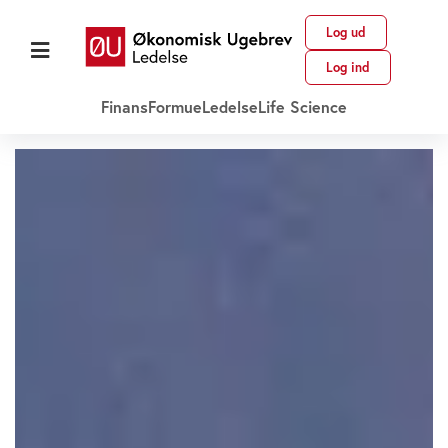
Log ud
Log ind
Finans
Formue
Ledelse
Life Science