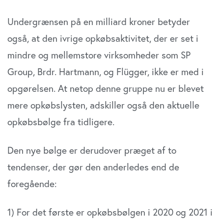
sociale medier, annonceringspartnere og
Undergrænsen på en milliard kroner betyder
analysepartnere. Vores partnere kan kombinere disse
data med andre oplysninger, du har givet dem, eller som
også, at den ivrige opkøbsaktivitet, der er set i
de har indsamlet fra din brug af deres tjenester. Du
mindre og mellemstore virksomheder som SP
samtykker til vores cookies, hvis du fortsætter med at
anvende vores hjemmeside.
Group, Brdr. Hartmann, og Flügger, ikke er med i
opgørelsen. At netop denne gruppe nu er blevet
mere opkøbslysten, adskiller også den aktuelle
opkøbsbølge fra tidligere.
Den nye bølge er derudover præget af to
tendenser, der gør den anderledes end de
foregående:
1) For det første er opkøbsbølgen i 2020 og 2021 i