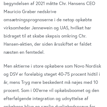
begyndelsen af 2021 måtte Chr. Hansens CEO
Mauricio Graber nedskrive
omsætningsprognoserne i de netop opkøbte
virksomheder Jennewein og UAS, hvilket har
bidraget til at skabe skepsis omkring Chr.
Hansen-aktien, der siden årsskiftet er faldet
næsten en femtedel.
Men aktierne i store opkøbere som Novo Nordisk
og DSV er foreløbig steget 40-75 procent hidtil i
år, mens Tryg mere beskedent må nøjes med 10
procent. Som i 00’erne vil opkøbsboomet og den
efterfølgende integration og udnyttelse af
opkøbene blive en særlig duelighedsprøve for