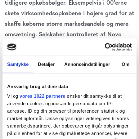
tidligere opkøbsbølger. Eksempelvis i 00’erne
skete virksomhedsopkøbene i højere grad for at
skaffe køberne større markedsandele og mere
omsætning. Selskaber kontrolleret af Novo
Holdings har i 2020 og 2021 indkøbt viden for
over 65 mia. kr. – ud af de opkøb på over 220
Samtykke
Detaljer
Annonceindstillinger
Om
mia. kr., som store danske selskaber allerede
har kastet sig ud i, skriver fagredaktør Morten
A. Sørensen i denne analyse.
Ansvarlig brug af dine data
Vi og
vores 1022 partnere
ønsker dit samtykke til at
anvende cookies og indsamle persondata om IP-
Dansk erhvervsliv er midt i en massiv
adresse, ID og din browser til præferencer, statistik og
opkøbsbølge – en bølge som yderligere har fået
marketingformål. Disse oplysninger videregives til vores
fart på i de seneste måneder. Ud af de 29
samarbejdspartnere, der opbevarer og tilgår oplysninger
på din enhed for at vise dig målrettede annoncer, levere
virksomhedsopkøb til over en milliard kroner