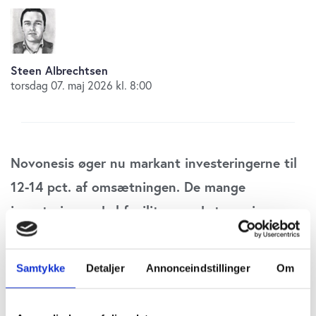
Steen Albrechtsen
torsdag 07. maj 2026 kl. 8:00
Novonesis øger nu markant investeringerne til
12-14 pct. af omsætningen. De mange
investeringer skal facilitere vækst og give
afkast i slutningen af den igangværende
strategiperiode frem til 2030. I sidste del af
Samtykke
Detaljer
Annonceindstillinger
Om
perioden ventes investeringsniveauet at falde
tilbage under 10 pct., skriver redaktør Steen