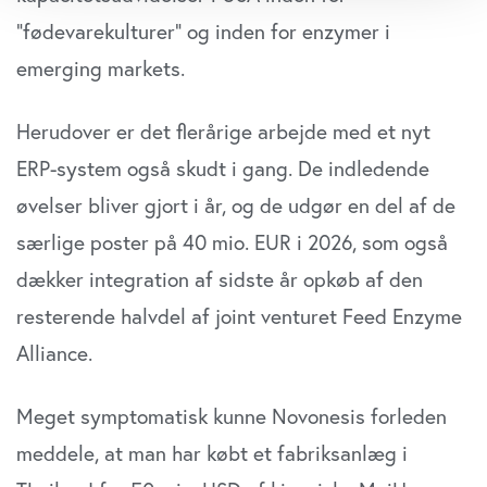
dens unikke karakteristika (fingerprinting)
”fødevarekulturer” og inden for enzymer i
Dine valg anvendes på hele websitet.
emerging markets.
Vi bruger cookies til at tilpasse vores indhold og
Herudover er det flerårige arbejde med et nyt
annoncer, til at vise dig funktioner til sociale medier og til
at analysere vores trafik. Vi deler også oplysninger om
ERP-sys­tem også skudt i gang. De indledende
din brug af vores website med vores partnere inden for
øvelser bliver gjort i år, og de udgør en del af de
sociale medier, annonceringspartnere og
analysepartnere. Vores partnere kan kombinere disse
særlige poster på 40 mio. EUR i 2026, som også
data med andre oplysninger, du har givet dem, eller som
dækker integration af sidste år opkøb af den
de har indsamlet fra din brug af deres tjenester. Du
resterende halvdel af joint venturet Feed Enzyme
samtykker til vores cookies, hvis du fortsætter med at
anvende vores hjemmeside.
Alliance.
Meget symptomatisk kunne Novonesis forleden
meddele, at man har købt et fabriksanlæg i