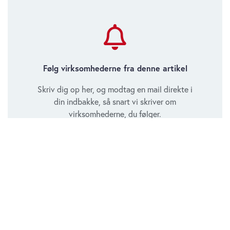
Følg virksomhederne fra denne artikel
Skriv dig op her, og modtag en mail direkte i
din indbakke, så snart vi skriver om
virksomhederne, du følger.
Novonesis
Jeg giver samtykke til, at Økonomisk Ugebrev må
henvende sig via email med notifikationer, så snart der
bliver publiceret nyt om de valgte virksomheder.
Tilmeld