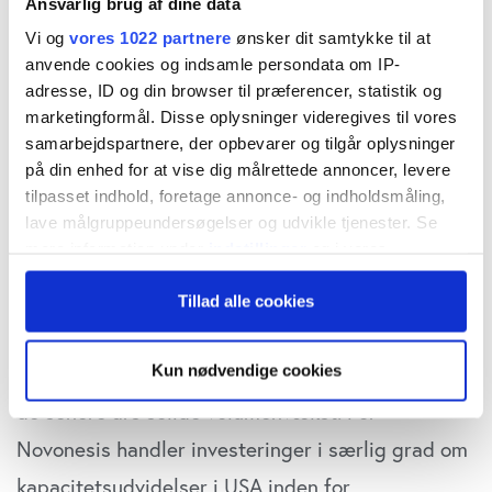
Ansvarlig brug af dine data
Albrechtsen.
Vi og
vores 1022 partnere
ønsker dit samtykke til at
anvende cookies og indsamle persondata om IP-
I 2025 investerede Novonesis 471 mio. EUR
adresse, ID og din browser til præferencer, statistik og
marketingformål. Disse oplysninger videregives til vores
svarende til over 11 pct. af omsætningen på godt
samarbejdspartnere, der opbevarer og tilgår oplysninger
fire mia. EUR. I 2026 løftes CAPEX-niveauet til 12-
på din enhed for at vise dig målrettede annoncer, levere
14 pct. af omsætningen fra godt 9 pct. i 2024. Da
tilpasset indhold, foretage annonce- og indholdsmåling,
lave målgruppeundersøgelser og udvikle tjenester. Se
toplinjen også vokser, bliver det absolutte
mere information under
indstillinger
og i vores
investeringsniveau noget større – og lige over
persondatapolitik. Du kan altid trække dit samtykke
Tillad alle cookies
tilbage eller ændre indstillinger fra vores
600 mio. EUR i den høje ende af intervallet.
"Cookiedeklaration", eller ved at trykke på "Privacy
trigger" ikonet.
Det høje investeringsniveau er en følgevirkning af
Kun nødvendige cookies
Hvis du tillader det, vil vi også gerne:
de senere års solide volumenvækst. For
Indsamle præcise oplysninger om din placering,
Novonesis handler investeringer i særlig grad om
der kan være nøjagtig inden for få meter
kapacitetsudvidelser i USA inden for
Identificere din enhed baseret på en scanning af