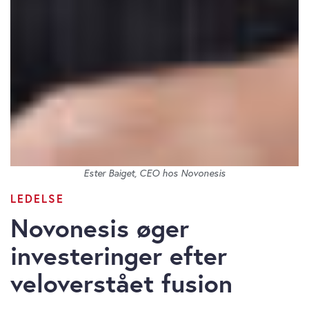
Ester Baiget, CEO hos Novonesis
LEDELSE
Novonesis øger
investeringer efter
veloverstået fusion