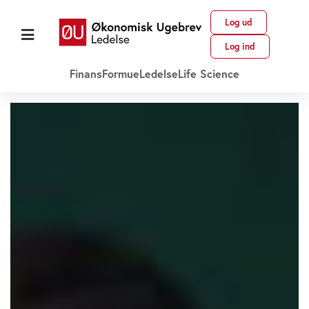
Log ud
Log ind
Finans
Formue
Ledelse
Life Science