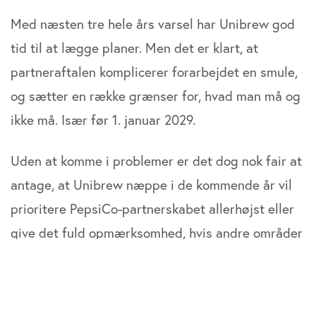
Med næsten tre hele års varsel har Unibrew god
tid til at lægge planer. Men det er klart, at
partneraftalen komplicerer forarbejdet en smule,
og sætter en række grænser for, hvad man må og
ikke må. Især før 1. januar 2029.
Uden at komme i problemer er det dog nok fair at
antage, at Unibrew næppe i de kommende år vil
prioritere PepsiCo-partnerskabet allerhøjst eller
give det fuld opmærksomhed, hvis andre områder
i koncernen kræver mere opmærksomhed. Det er
helt naturlig og menneskelig adfærd.