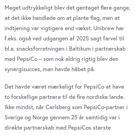
din brug af vores website med vores partnere inden for
Meget udtrykkeligt blev det gentaget flere gange,
sociale medier, annonceringspartnere og
analysepartnere. Vores partnere kan kombinere disse
at det ikke handlede om at plante flag, men at
data med andre oplysninger, du har givet dem, eller som
indtjening var vigtigere end vækst. Unibrew har
de har indsamlet fra din brug af deres tjenester. Du
samtykker til vores cookies, hvis du fortsætter med at
f.eks. også ved udgangen af 2025 sagt farvel til
anvende vores hjemmeside.
bl.a. snacksforretningen i Baltikum i partnerskab
med PepsiCo – som nok aldrig rigtig blev den
synergisucces, man havde håbet på.
Det havde været mærkeligt for PepsiCo at have
to forskellige partnere til de fire nordiske lande.
Ikke mindst, når Carlsberg som PepsiCo-partner i
Sverige og Norge gennem 25 år samtidig var i
direkte partnerskab med PepsiCos største