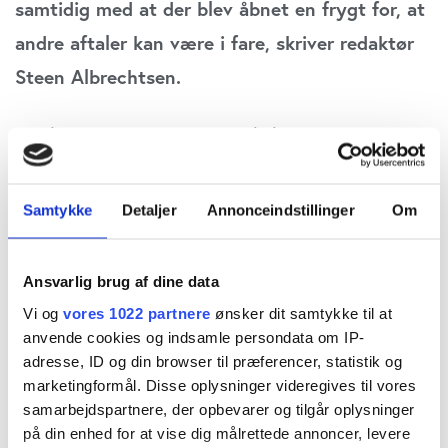
samtidig med at der blev åbnet en frygt for, at
andre aftaler kan være i fare, skriver redaktør
Steen Albrechtsen.
Det kom som en stor overraskelse, at PepsiCo
lavede partnerbytte mellem Carlsberg og
Unibrew i denne uge for aftalen dækkende
Samtykke
Detaljer
Annonceindstillinger
Om
Danmark, Finland og Baltikum med udgangen af
2028. Det er stadig ukendt, hvilke drivere og
Ansvarlig brug af dine data
motiver, der reelt har ligget bag. Det er en
Vi og
vores 1022 partnere
ønsker dit samtykke til at
kompleks situation, hvor Carlsbergs aftale med
anvende cookies og indsamle persondata om IP-
adresse, ID og din browser til præferencer, statistik og
Coca-Cola kan have spillet en rolle.
marketingformål. Disse oplysninger videregives til vores
samarbejdspartnere, der opbevarer og tilgår oplysninger
Det ved vi ikke på nuværende tidspunkt, men
på din enhed for at vise dig målrettede annoncer, levere