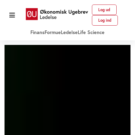
Log ud
Log ind
Finans
Formue
Ledelse
Life Science