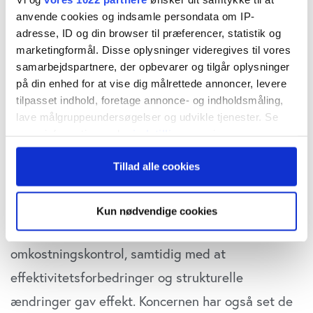
anvende cookies og indsamle persondata om IP-
marginen steg til 11,9 % fra 11 % sidste år.
adresse, ID og din browser til præferencer, statistik og
Resultatet efter skat voksede betydeligt
marketingformål. Disse oplysninger videregives til vores
samarbejdspartnere, der opbevarer og tilgår oplysninger
sammenlignet med året før, og cashflow fra
på din enhed for at vise dig målrettede annoncer, levere
driftsaktiviteter blev styrket af bedre styring af
tilpasset indhold, foretage annonce- og indholdsmåling,
arbejdskapitalen og udgjorde 504 mio. SEK.
lave målgruppeundersøgelser og udvikle tjenester. Se
mere information under
indstillinger
og i vores
persondatapolitik. Du kan altid trække dit samtykke
Forbedringen forklares med effekten af en
Tillad alle cookies
tilbage eller ændre indstillinger fra vores
løbende opdatering af produktporteføljerne mod
"Cookiedeklaration", eller ved at trykke på "Privacy
trigger" ikonet.
mere avancerede og differentierede produkter og
Kun nødvendige cookies
tjenester. Virksomhederne udviste også god
Hvis du tillader det, vil vi også gerne:
omkostningskontrol, samtidig med at
Indsamle præcise oplysninger om din placering,
der kan være nøjagtig inden for få meter
effektivitetsforbedringer og strukturelle
Identificere din enhed baseret på en scanning af
ændringer gav effekt. Koncernen har også set de
dens unikke karakteristika (fingerprinting)