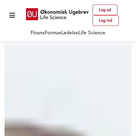
Log ud
Log ind
Finans
Formue
Ledelse
Life Science