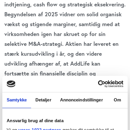
indtjening, cash flow og strategisk eksekvering.
Begyndelsen af 2025 vidner om solid organisk
vækst og stigende marginer, samtidig med at
virksomheden igen har skruet op for sin
selektive M&A-strategi. Aktien har leveret en
stærk kursudvikling i år, og den videre
udvikling afhænger af, at AddLife kan
fortsætte sin finansielle disciplin og
operationelle præcision.
I årets første 3 kvartaler leverede AddLife en
Samtykke
Detaljer
Annonceindstillinger
Om
stabil toplinjevækst kombineret med en markant
forbedring i lønsomheden. Nettoomsætningen
Ansvarlig brug af dine data
steg med 4 % organisk til 7,7mia. SEK og EBITA-
Vi og
vores 1022 partnere
ønsker dit samtykke til at