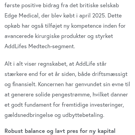
første positive bidrag fra det britiske selskab
Dine valg anvendes på hele websitet.
Edge Medical, der blev købt i april 2025. Dette
Vi bruger cookies til at tilpasse vores indhold og
opkøb har også tilføjet ny kompetence inden for
annoncer, til at vise dig funktioner til sociale medier og til
at analysere vores trafik. Vi deler også oplysninger om
avancerede kirurgiske produkter og styrket
din brug af vores website med vores partnere inden for
AddLifes Medtech-segment.
sociale medier, annonceringspartnere og
analysepartnere. Vores partnere kan kombinere disse
data med andre oplysninger, du har givet dem, eller som
Alt i alt viser regnskabet, at AddLife står
de har indsamlet fra din brug af deres tjenester. Du
stærkere end for et år siden, både driftsmæssigt
samtykker til vores cookies, hvis du fortsætter med at
og finansielt. Koncernen har genvundet sin evne til
anvende vores hjemmeside.
at generere solide pengestrømme, hvilket danner
et godt fundament for fremtidige investeringer,
gældsnedbringelse og udbyttebetaling.
Robust balance og lavt pres for ny kapital