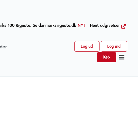
ks 100 Rigeste: Se danmarksrigeste.dk
NYT
Hent udgivelser
der
Log ud
Log ind
Køb