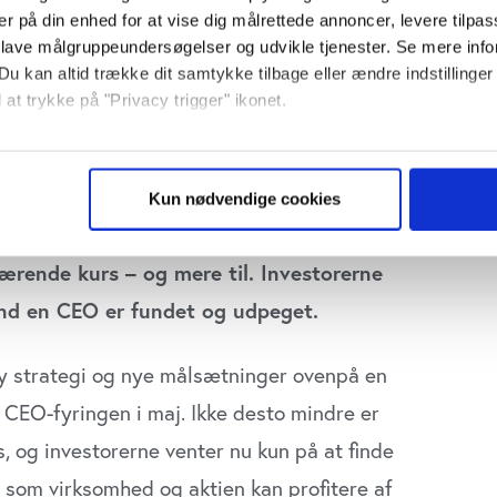
er på din enhed for at vise dig målrettede annoncer, levere tilpas
 lave målgruppeundersøgelser og udvikle tjenester. Se mere inf
Lars Ra
Du kan altid trække dit samtykke tilbage eller ændre indstillinger
 at trykke på "Privacy trigger" ikonet.
så gerne:
 tomrum efter CEO-fyringen i maj,
sninger om din placering, der kan være nøjagtig inden for få me
 og opdaterede samtidig de finansielle
Kun nødvendige cookies
 baseret på en scanning af dens unikke karakteristika (fingerprin
g på de ambitioner, der er sænket lidt. På
ebsitet.
ærende kurs – og mere til. Investorerne
se vores indhold og annoncer, til at vise dig funktioner til sociale
end en CEO er fundet og udpeget.
plysninger om din brug af vores website med vores partnere inden
ysepartnere. Vores partnere kan kombinere disse data med andr
y strategi og nye målsætninger ovenpå en
et fra din brug af deres tjenester. Du samtykker til vores cookie
f CEO-fyringen i maj. Ikke desto mindre er
 og investorerne venter nu kun på at finde
st som virksomhed og aktien kan profitere af