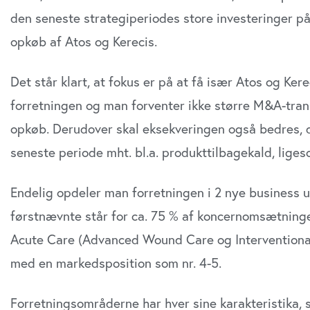
den seneste strategiperiodes store investeringer p
opkøb af Atos og Kerecis.
Det står klart, at fokus er på at få især Atos og Kerec
forretningen og man forventer ikke større M&A-trans
opkøb. Derudover skal eksekveringen også bedres, da
seneste periode mht. bl.a. produkttilbagekald, liges
Endelig opdeler man forretningen i 2 nye business u
førstnævnte står for ca. 75 % af koncernomsætningen
Acute Care (Advanced Wound Care og Interventiona
med en markedsposition som nr. 4-5.
Forretningsområderne har hver sine karakteristika, 