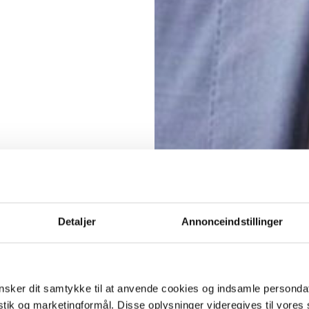
Detaljer
Annonceindstillinger
sker dit samtykke til at anvende cookies og indsamle personda
istik og marketingformål. Disse oplysninger videregives til vore