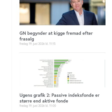
GN begynder at kigge fremad efter
frasalg
fredag 19. juni 2026
11:15
Ugens grafik 2: Passive indeksfonde er
større end aktive fonde
fredag 19. juni 2026
11:00