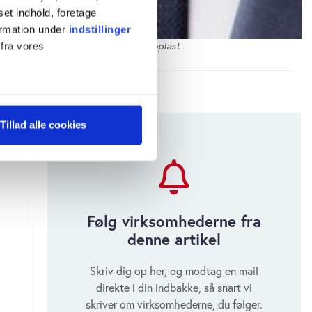
set indhold, foretage
ormation under
indstillinger
smussen – Midlertidig CEO hos Coloplast
 fra vores
ter
Tillad alle cookies
ting)
 medier og til at analysere
 for sociale medier,
Følg virksomhederne fra
e oplysninger, du har givet
s, hvis du fortsætter med at
denne artikel
Skriv dig op her, og modtag en mail
direkte i din indbakke, så snart vi
skriver om virksomhederne, du følger.