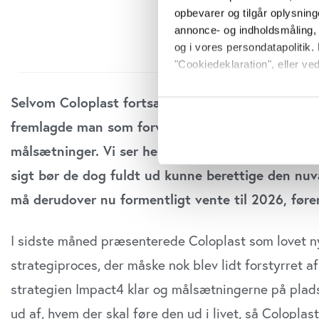
opbevarer og tilgår oplysning
annonce- og indholdsmåling,
og i vores persondatapolitik. 
"Cookiedeklaration", eller ved
Hvis du tillader det, vil vi og
Selvom Coloplast fortsætter det ledelsesmæssige
Indsamle præcise oply
fremlagde man som forventet en ny 5 års strategi
Identificere din enhed
målsætninger. Vi ser her nærmere på strategien o
Dine valg anvendes på hele w
sigt bør de dog fuldt ud kunne berettige den nuv
Vi bruger cookies til at tilpas
må derudover nu formentligt vente til 2026, før
vores trafik. Vi deler også o
annonceringspartnere og anal
I sidste måned præsenterede Coloplast som lovet n
dem, eller som de har indsaml
anvende vores hjemmeside.
strategiproces, der måske nok blev lidt forstyrret a
strategien Impact4 klar og målsætningerne på plads,
ud af, hvem der skal føre den ud i livet, så Colopla