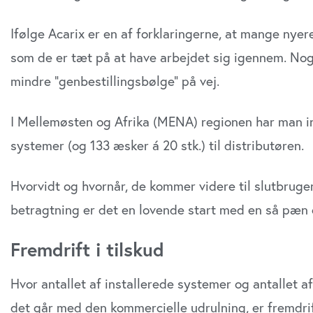
Ifølge Acarix er en af forklaringerne, at mange nyere 
som de er tæt på at have arbejdet sig igennem. Noge
mindre ”genbestillingsbølge” på vej.
I Mellemøsten og Afrika (MENA) regionen har man in
systemer (og 133 æsker á 20 stk.) til distributøren.
Hvorvidt og hvornår, de kommer videre til slutbruger
betragtning er det en lovende start med en så pæn o
Fremdrift i tilskud
Hvor antallet af installerede systemer og antallet af
det går med den kommercielle udrulning, er fremdrif