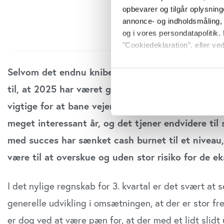
opbevarer og tilgår oplysning
annonce- og indholdsmåling,
og i vores persondatapolitik. 
"Cookiedeklaration", eller ved
Hvis du tillader det, vil vi og
Selvom det endnu kniber med fremdriften i de øk
Indsamle præcise oply
til, at 2025 har været givtig på mange af de mere
Identificere din enhed
vigtige for at bane vejen for kommerciel succes 
Dine valg anvendes på hele w
meget interessant år, og det tjener endvidere til
Vi bruger cookies til at tilpas
med succes har sænket cash burnet til et niveau, 
vores trafik. Vi deler også o
være til at overskue og uden stor risiko for de e
annonceringspartnere og anal
dem, eller som de har indsaml
anvende vores hjemmeside.
I det nylige regnskab for 3. kvartal er det svært at 
generelle udvikling i omsætningen, at der er stor fr
er dog ved at være pæn for, at der med et lidt slidt 