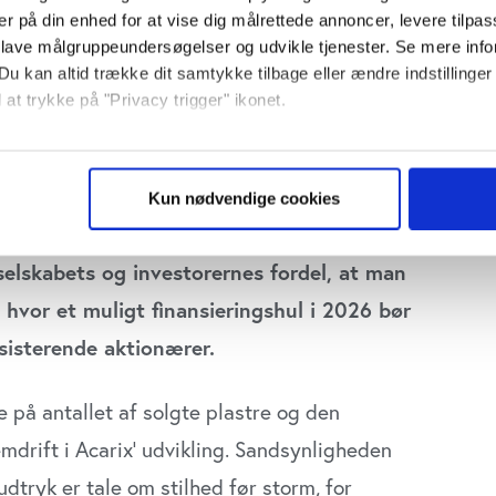
er på din enhed for at vise dig målrettede annoncer, levere tilpas
 lave målgruppeundersøgelser og udvikle tjenester. Se mere inf
Du kan altid trække dit samtykke tilbage eller ændre indstillinger
 at trykke på "Privacy trigger" ikonet.
så gerne:
onomiske nøgletal, så ser det bestemt ud
sninger om din placering, der kan være nøjagtig inden for få me
 usynlige niveauer, der stadig er enormt
Kun nødvendige cookies
 baseret på en scanning af dens unikke karakteristika (fingerprin
i USA. Dermed kan 2026 stadig blive et
ebsitet.
 selskabets og investorernes fordel, at man
se vores indhold og annoncer, til at vise dig funktioner til sociale
hvor et muligt finansieringshul i 2026 bør
plysninger om din brug af vores website med vores partnere inden
ksisterende aktionærer.
ysepartnere. Vores partnere kan kombinere disse data med andr
et fra din brug af deres tjenester. Du samtykker til vores cookie
se på antallet af solgte plastre og den
emdrift i Acarix’ udvikling. Sandsynligheden
udtryk er tale om stilhed før storm, for