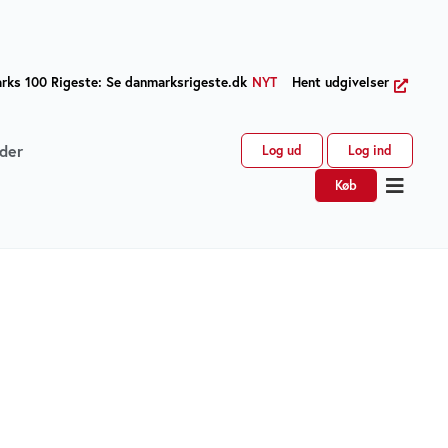
ks 100 Rigeste: Se danmarksrigeste.dk
NYT
Hent udgivelser
der
Log ud
Log ind
Køb