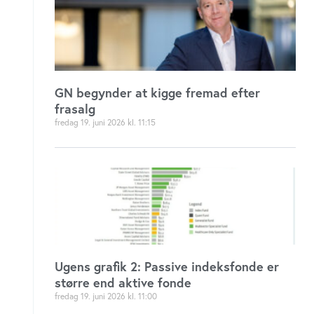
GN begynder at kigge fremad efter
frasalg
fredag 19. juni 2026
11:15
Ugens grafik 2: Passive indeksfonde er
større end aktive fonde
fredag 19. juni 2026
11:00