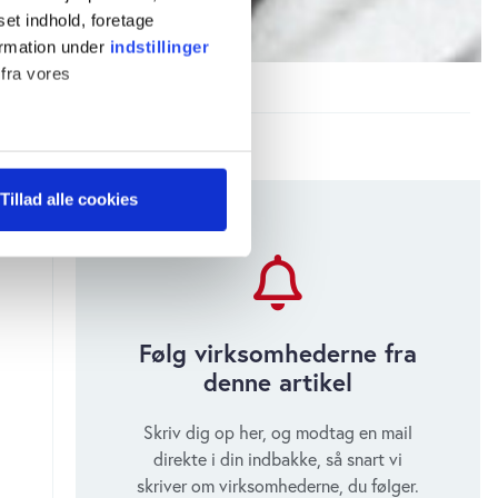
set indhold, foretage
ormation under
indstillinger
Aamir Mahmood – CEO hos Acarix
 fra vores
ter
Tillad alle cookies
ting)
 medier og til at analysere
 for sociale medier,
Følg virksomhederne fra
e oplysninger, du har givet
s, hvis du fortsætter med at
denne artikel
Skriv dig op her, og modtag en mail
direkte i din indbakke, så snart vi
skriver om virksomhederne, du følger.