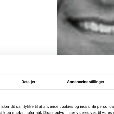
Detaljer
Annonceindstillinger
sker dit samtykke til at anvende cookies og indsamle personda
istik og marketingformål. Disse oplysninger videregives til vore