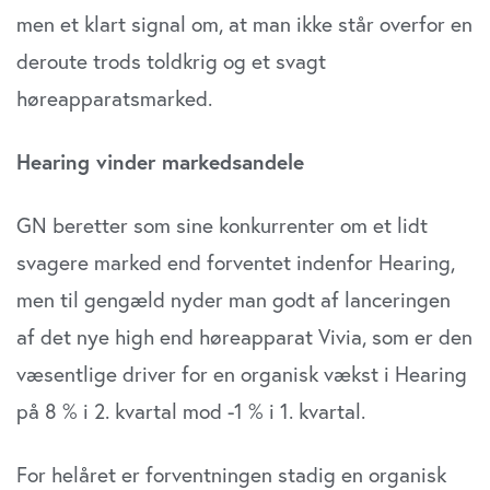
at analysere vores trafik. Vi deler også oplysninger om
men et klart signal om, at man ikke står overfor en
din brug af vores website med vores partnere inden for
sociale medier, annonceringspartnere og
deroute trods toldkrig og et svagt
analysepartnere. Vores partnere kan kombinere disse
høreapparatsmarked.
data med andre oplysninger, du har givet dem, eller som
de har indsamlet fra din brug af deres tjenester. Du
Hearing vinder markedsandele
samtykker til vores cookies, hvis du fortsætter med at
anvende vores hjemmeside.
GN beretter som sine konkurrenter om et lidt
svagere marked end forventet indenfor Hearing,
men til gengæld nyder man godt af lanceringen
af det nye high end høreapparat Vivia, som er den
væsentlige driver for en organisk vækst i Hearing
på 8 % i 2. kvartal mod -1 % i 1. kvartal.
For helåret er forventningen stadig en organisk