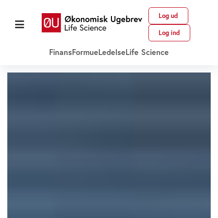
Log ud
Log ind
Finans
Formue
Ledelse
Life Science