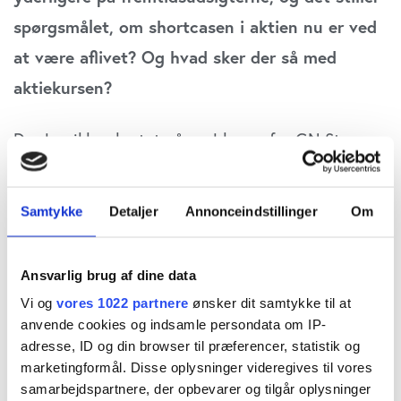
spørgsmålet, om shortcasen i aktien nu er ved
at være aflivet? Og hvad sker der så med
aktiekursen?
Der har ikke skortet på problemer for GN Store
Nord de seneste par kvartaler, hvor især den
ulmende toldkrig har lagt pres på aktien. Det har
Samtykke
Detaljer
Annonceindstillinger
Om
heller ikke hjulpet, at høreapparatkonkurrenterne
på stribe på det seneste har nedjusteret og
Ansvarlig brug af dine data
fortalt om et vigende marked, der har udviklet sig
Vi og
vores 1022 partnere
ønsker dit samtykke til at
dårligere end forventet og de historiske trends.
anvende cookies og indsamle persondata om IP-
adresse, ID og din browser til præferencer, statistik og
marketingformål. Disse oplysninger videregives til vores
Samlet set var der derfor nok en udbredt frygt for
samarbejdspartnere, der opbevarer og tilgår oplysninger