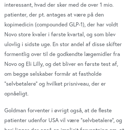
interessant, hvad der sker med de over 1 mio.
patienter, der pt. antages at være på den
kopimedicin (compounded GLP-1), der har voldt
Novo store kvaler i første kvartal, og som blev
ulovlig i sidste uge. En stor andel af disse skifter
formentlig over til de godkendte lægemidler fra
Novo og Eli Lilly, og det bliver en første test af,
om begge selskaber formår at fastholde
”selvbetalere” og hvilket prisniveau, der er
opnåeligt.
Goldman forventer i øvrigt også, at de fleste
patienter udenfor USA vil være ”selvbetalere”, og
heri ligger der også en implicit forventning om, at