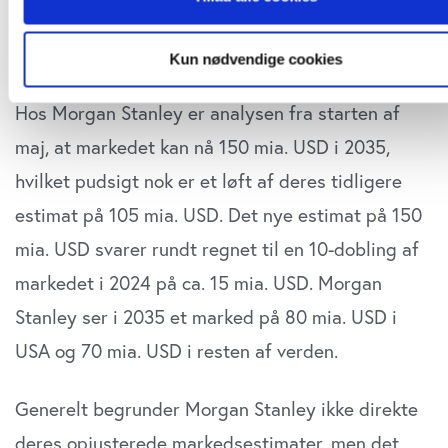
25 mia. USD fra 95 mia. USD, men samtidig et løft
Hvis du tillader det, vil vi også gerne:
af resten af verden fra 35 til 50 mia. USD.
Kun nødvendige cookies
Indsamle præcise oplysninger om din placering, der 
være nøjagtig inden for få meter
Hos Morgan Stanley er analysen fra starten af
Identificere din enhed baseret på en scanning af dens
maj, at markedet kan nå 150 mia. USD i 2035,
unikke karakteristika (fingerprinting)
Dine valg anvendes på hele websitet.
hvilket pudsigt nok er et løft af deres tidligere
estimat på 105 mia. USD. Det nye estimat på 150
Vi bruger cookies til at tilpasse vores indhold og annoncer, til
vise dig funktioner til sociale medier og til at analysere vores
mia. USD svarer rundt regnet til en 10-dobling af
trafik. Vi deler også oplysninger om din brug af vores websi
markedet i 2024 på ca. 15 mia. USD. Morgan
vores partnere inden for sociale medier, annonceringspartne
Stanley ser i 2035 et marked på 80 mia. USD i
analysepartnere. Vores partnere kan kombinere disse data 
andre oplysninger, du har givet dem, eller som de har indsam
USA og 70 mia. USD i resten af verden.
fra din brug af deres tjenester. Du samtykker til vores cookie
hvis du fortsætter med at anvende vores hjemmeside.
Generelt begrunder Morgan Stanley ikke direkte
deres opjusterede markedsestimater, men det