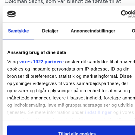
Goldman Sachs, som var blandt de første til at
løfte forventningerne til størrelsen af det
fremtidige fedmemarked over 100 mia. USD,
har
for nylig justeret sin model
og estimater. Den nye
Samtykke
Detaljer
Annonceindstillinger
forventning er, at det samlede marked når 95 mia.
USD i 2030, hvilket er noget lavere end den
Ansvarlig brug af dine data
hidtidige forventning på 130 mia. USD. Markedet
Vi og
vores 1022 partnere
ønsker dit samtykke til at anven
cookies og indsamle persondata om IP-adresse, ID og din
kommer altså til at udvikle sig lidt langsommere
browser til præferencer, statistik og marketingformål. Disse
end ventet.
oplysninger videregives til vores samarbejdspartnere, der
opbevarer og tilgår oplysninger på din enhed for at vise dig
målrettede annoncer, levere tilpasset indhold, foretage anno
Markedet forventes at toppe omkring 120 mia.
og indholdsmåling, lave målgruppeundersøgelser og udvikle
USD i 2035 med USA som det største marked på
tjenester. Se mere information under
indstillinger
og i vores
persondatapolitik. Du kan altid trække dit samtykke tilbage el
70 mia. USD og resten af verden på 50 mia. USD.
ændre indstillinger fra vores "Cookiedeklaration", eller ved at
Det er en nedjustering af estimatet for USA med
Tillad alle cookies
trykke på "Privacy trigger" ikonet.