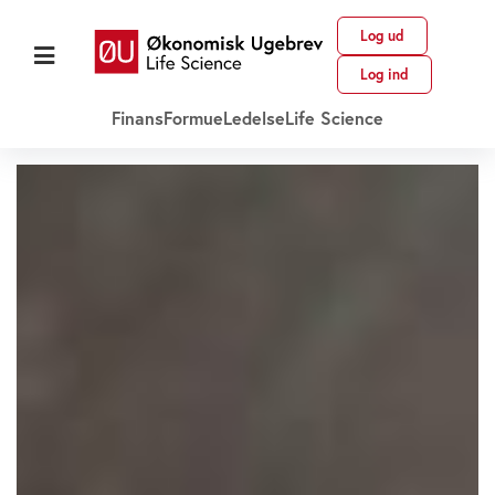
Log ud
Log ind
Finans
Formue
Ledelse
Life Science