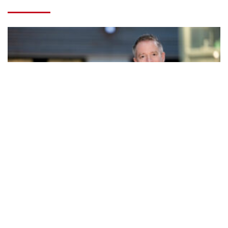
GN begynder at kigge fremad efter frasalg
fredag 19. juni 2026
11:15