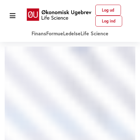
Log ud
Log ind
Finans
Formue
Ledelse
Life Science