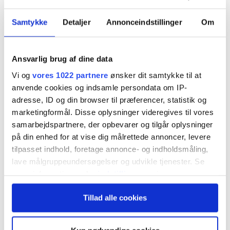
men der er særligt to aktier, der tiltrækker sig
Samtykke
Detaljer
Annonceindstillinger
Om
opmærksomhed denne gang med meget flotte
stigninger.
Ansvarlig brug af dine data
Vi og
vores 1022 partnere
ønsker dit samtykke til at
Inden vi får hyldet Modelporteføljens fremgang
anvende cookies og indsamle persondata om IP-
på 5,6 % siden sidst, således at afkastet siden
adresse, ID og din browser til præferencer, statistik og
nytår nu er -11,1 %, skal vi ikke undlade at nævne,
marketingformål. Disse oplysninger videregives til vores
samarbejdspartnere, der opbevarer og tilgår oplysninger
at der også er fremgang til de to referenceindeks.
på din enhed for at vise dig målrettede annoncer, levere
Bedst er det gået for NHCI, hvor især fremgangen
tilpasset indhold, foretage annonce- og indholdsmåling,
lave målgruppeundersøgelser og udvikle tjenester. Se
til Novo siden sidst på 13,9 % har hjulpet indekset
mere information under
indstillinger
og i vores
til en fremgang på hele 9,7 % siden sidst. Det har
persondatapolitik. Du kan altid trække dit samtykke
hjulpet gevaldigt på afkastet år-til-dato, som nu
Tillad alle cookies
tilbage eller ændre indstillinger fra vores
"Cookiedeklaration", eller ved at trykke på "Privacy
ligger på -8,9 % mod -17 % sidst.
trigger" ikonet.