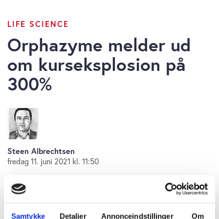
LIFE SCIENCE
Orphazyme melder ud
om kurseksplosion på
300%
Steen Albrechtsen
fredag 11. juni 2021 kl. 11:50
Orphazyme har her til formiddag i en
Samtykke
Detaljer
Annonceindstillinger
Om