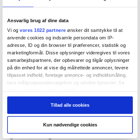
børsmeddelelse
i praksis bekræftet, at den
voldsomme stigning igår i USA på over 300% til
Ansvarlig brug af dine data
kurs 21 USD (med en top intradag på 77,77 USD
Vi og
vores 1022 partnere
ønsker dit samtykke til at
anvende cookies og indsamle persondata om IP-
svarende til en 15-dobling af aktien ift.
adresse, ID og din browser til præferencer, statistik og
lukkekursen dagen før) er baseret på ren
marketingformål. Disse oplysninger videregives til vores
spekulation, og at man ikke er bekendt med nogen
samarbejdspartnere, der opbevarer og tilgår oplysninger
på din enhed for at vise dig målrettede annoncer, levere
væsentlig ændring i selskabets forhold som kan
tilpasset indhold, foretage annonce- og indholdsmåling,
forklare de voldsomme udsving i går. Vi har indsat
lave målgruppeundersøgelser og udvikle tjenester. Se
mere information under
indstillinger
og i vores
teksten fra selskabets børsmeddelelse herunder,
persondatapolitik. Du kan altid trække dit samtykke
og som det også står der, kommer den vigtigste
Tillad alle cookies
tilbage eller ændre indstillinger fra vores
"Cookiedeklaration", eller ved at trykke på "Privacy
nyhed for selskabet først i næste uge, hvor FDA
trigger" ikonet.
forventeligt den 17. juni kommer med sin
Kun nødvendige cookies
afgørelse om en godkendelse af selskabets sidste
Hvis du tillader det, vil vi også gerne: