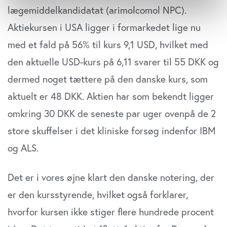
Indsamle præcise oplysninger om din placering,
lægemiddelkandidatat (arimolcomol NPC).
der kan være nøjagtig inden for få meter
Aktiekursen i USA ligger i formarkedet lige nu
Identificere din enhed baseret på en scanning af
dens unikke karakteristika (fingerprinting)
med et fald på 56% til kurs 9,1 USD, hvilket med
Dine valg anvendes på hele websitet.
den aktuelle USD-kurs på 6,11 svarer til 55 DKK og
dermed noget tættere på den danske kurs, som
Vi bruger cookies til at tilpasse vores indhold og
annoncer, til at vise dig funktioner til sociale medier og til
aktuelt er 48 DKK. Aktien har som bekendt ligger
at analysere vores trafik. Vi deler også oplysninger om
omkring 30 DKK de seneste par uger ovenpå de 2
din brug af vores website med vores partnere inden for
store skuffelser i det kliniske forsøg indenfor IBM
sociale medier, annonceringspartnere og
analysepartnere. Vores partnere kan kombinere disse
og ALS.
data med andre oplysninger, du har givet dem, eller som
de har indsamlet fra din brug af deres tjenester. Du
Det er i vores øjne klart den danske notering, der
samtykker til vores cookies, hvis du fortsætter med at
anvende vores hjemmeside.
er den kursstyrende, hvilket også forklarer,
hvorfor kursen ikke stiger flere hundrede procent