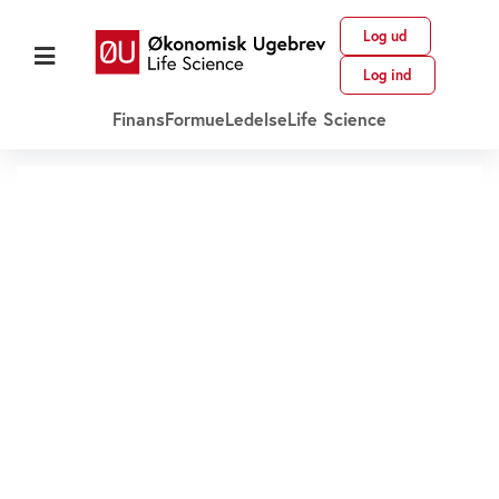
Log ud
Log ind
Finans
Formue
Ledelse
Life Science