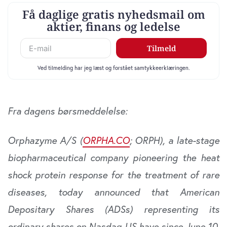
Fra dagens børsmeddelelse:
Orphazyme A/S (
ORPHA.CO
; ORPH), a late-stage
biopharmaceutical company pioneering the heat
shock protein response for the treatment of rare
diseases, today announced that American
Depositary Shares (ADSs) representing its
ordinary shares on Nasdaq US have since June 10,