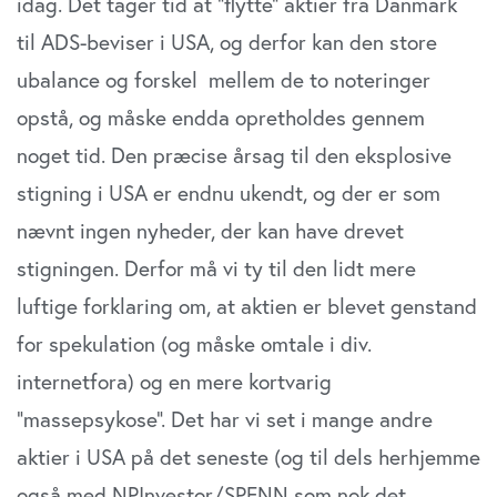
idag. Det tager tid at “flytte” aktier fra Danmark
til ADS-beviser i USA, og derfor kan den store
ubalance og forskel mellem de to noteringer
opstå, og måske endda opretholdes gennem
noget tid. Den præcise årsag til den eksplosive
stigning i USA er endnu ukendt, og der er som
nævnt ingen nyheder, der kan have drevet
stigningen. Derfor må vi ty til den lidt mere
luftige forklaring om, at aktien er blevet genstand
for spekulation (og måske omtale i div.
internetfora) og en mere kortvarig
“massepsykose”. Det har vi set i mange andre
aktier i USA på det seneste (og til dels herhjemme
også med NPInvestor/SPENN som nok det