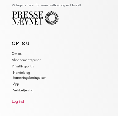
Vi tager ansvar for vores indhold og er tilmeldt:
OM ØU
Om os
Abonnementspriser
Privatlivspolitik
Handels og
forretningsbetingelser
App
Selvbetjening
Log ind