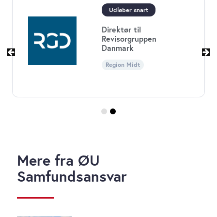
Økonomichef til Børne-
og
Ungdomsforvaltningen i
Københavns Kommune
Region Hovedstaden
Mere fra ØU
Samfundsansvar