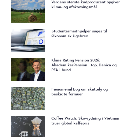
Verdens største kødproducent opgiver
klima- og afskovningsmål
Studentermedhjælper søges til
Økonomisk Ugebrev
Klima Rating Pension 2026:
AkademikerPension i top, Danica og
PFA i bund
Fænomenal bog om skattely og
beskidte formuer
Coffee Watch: Skovrydning i Vietnam
truer global kaffepris