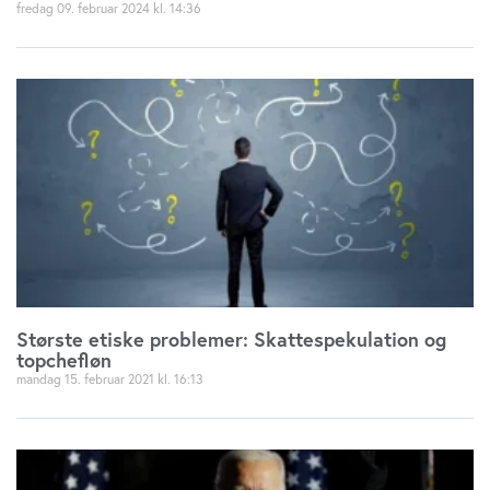
fredag 09. februar 2024
14:36
Største etiske problemer: Skattespekulation og
topchefløn
mandag 15. februar 2021
16:13