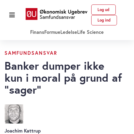
Log ud
Log ind
Finans
Formue
Ledelse
Life Science
SAMFUNDSANSVAR
Banker dumper ikke
kun i moral på grund af
”sager”
Joachim Kattrup