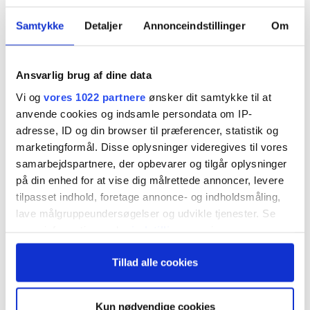
op i sig selv og se på etik som andet end et punkt
Samtykke
Detaljer
Annonceindstillinger
Om
på CSR-rapporten. Put your money, where your
mouth is, som man siger på engelsk.”
Ansvarlig brug af dine data
Vi og
vores 1022 partnere
ønsker dit samtykke til at
anvende cookies og indsamle persondata om IP-
adresse, ID og din browser til præferencer, statistik og
marketingformål. Disse oplysninger videregives til vores
samarbejdspartnere, der opbevarer og tilgår oplysninger
på din enhed for at vise dig målrettede annoncer, levere
tilpasset indhold, foretage annonce- og indholdsmåling,
lave målgruppeundersøgelser og udvikle tjenester. Se
mere information under
indstillinger
og i vores
persondatapolitik. Du kan altid trække dit samtykke
Tillad alle cookies
tilbage eller ændre indstillinger fra vores
"Cookiedeklaration", eller ved at trykke på "Privacy
trigger" ikonet.
Kun nødvendige cookies