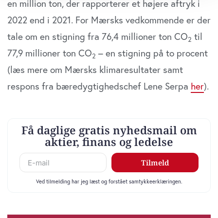
en million ton, der rapporterer et højere aftryk i
dens unikke karakteristika (fingerprinting)
2022 end i 2021. For Mærsks vedkommende er der
Dine valg anvendes på hele websitet.
tale om en stigning fra 76,4 millioner ton CO
til
2
Vi bruger cookies til at tilpasse vores indhold og
77,9 millioner ton CO
– en stigning på to procent
annoncer, til at vise dig funktioner til sociale medier og til
2
at analysere vores trafik. Vi deler også oplysninger om
(læs mere om Mærsks klimaresultater samt
din brug af vores website med vores partnere inden for
respons fra bæredygtighedschef Lene Serpa
her
).
sociale medier, annonceringspartnere og
analysepartnere. Vores partnere kan kombinere disse
data med andre oplysninger, du har givet dem, eller som
de har indsamlet fra din brug af deres tjenester. Du
samtykker til vores cookies, hvis du fortsætter med at
anvende vores hjemmeside.