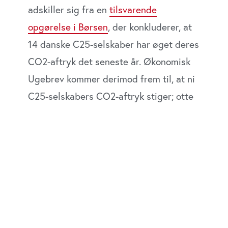
adskiller sig fra en
tilsvarende
opgørelse i Børsen
, der konkluderer, at
14 danske C25-selskaber har øget deres
CO2-aftryk det seneste år. Økonomisk
Ugebrev kommer derimod frem til, at ni
C25-selskabers CO2-aftryk stiger; otte
reducerer deres CO2-aftryk; to (Danske
Bank og Novo Nordisk) har ikke
sammenlignelige tal (grundet helt ny
beregningsmetode), tre (Carlsberg,
Ambu og Royal Unibrew) rapporterer
ikke på deres samlede scope 1, 2 og 3
aftryk i 2022 og to (Bavarian Nordic og