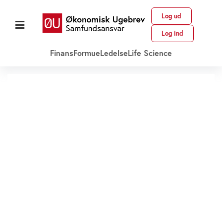
Log ud
Log ind
Finans
Formue
Ledelse
Life Science