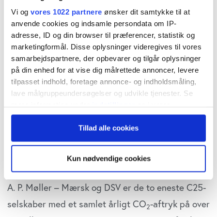
2
Vi og
vores 1022 partnere
ønsker dit samtykke til at
anvende cookies og indsamle persondata om IP-
Eksempelvis har Nordea reduceret sit samlede
adresse, ID og din browser til præferencer, statistik og
CO
-aftryk fra 10,7 millioner ton i 2021 til 9,7
2
marketingformål. Disse oplysninger videregives til vores
samarbejdspartnere, der opbevarer og tilgår oplysninger
millioner ton i 2022 – et fald på 9 procent.
på din enhed for at vise dig målrettede annoncer, levere
Aftrykstallet er inkl. investeringsporteføljen, der
tilpasset indhold, foretage annonce- og indholdsmåling,
udgør 99,9 procent af bankens CO
-aftryk og som
lave målgruppeundersøgelser og udvikle tjenester. Se
2
mere information under
indstillinger
og i vores
jævnfør
internationale rapporteringsstandarder
persondatapolitik. Du kan altid trække dit samtykke
er en del af finansielle virksomheders værdikæde
Tillad alle cookies
tilbage eller ændre indstillinger fra vores
"Cookiedeklaration", eller ved at trykke på "Privacy
og derfor kategoriseres som en del af scope 3
trigger" ikonet.
aftrykket.
Kun nødvendige cookies
Hvis du tillader det, vil vi også gerne:
A. P. Møller – Mærsk og DSV er de to eneste C25-
Indsamle præcise oplysninger om din placering,
der kan være nøjagtig inden for få meter
selskaber med et samlet årligt CO
-aftryk på over
2
Identificere din enhed baseret på en scanning af