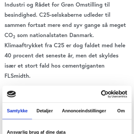
Industri og Rådet for Grøn Omstilling til
besindighed. C25-selskaberne udleder til
sammen fortsat mere end syv gange så meget
CO
som nationalstaten Danmark.
2
Klimaaftrykket fra C25 er dog faldet med hele
40 procent det seneste år, men det skyldes
især et stort fald hos cementgiganten
FLSmidth.
FLSmidth, ISS, Jyske Bank, Nordea, Rockwool,
Vestas og Ørsted tilhører alle gruppen af C25-
Samtykke
Detaljer
Annonceindstillinger
Om
selskaber, der har et årligt samlet (scope 1, 2 og
3) CO
-aftryk på over en million ton og som det
2
Ansvarlig brug af dine data
seneste år har reduceret deres CO
-aftryk.