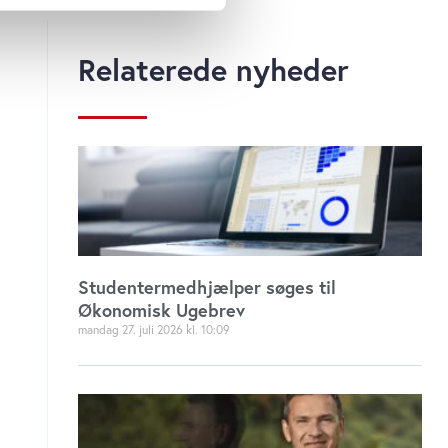
 medier og til at analysere
Relaterede nyheder
 for sociale medier,
e oplysninger, du har givet
s, hvis du fortsætter med at
Studentermedhjælper søges til
Økonomisk Ugebrev
mandag 27. juli 2026
10:09