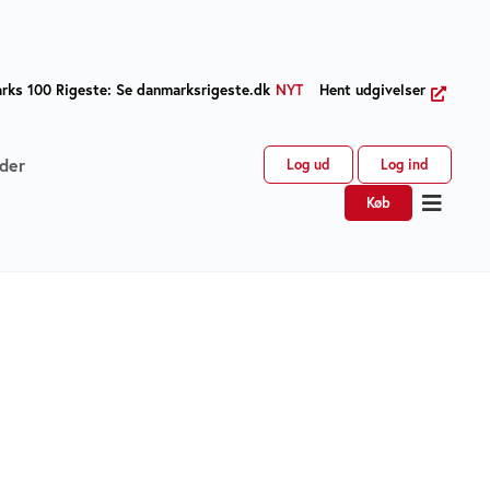
ks 100 Rigeste: Se danmarksrigeste.dk
NYT
Hent udgivelser
der
Log ud
Log ind
Køb