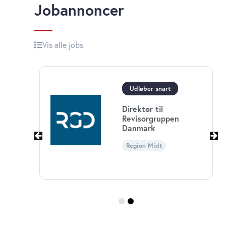
Jobannoncer
Vis alle jobs
Udløber snart
Direktør til
ningen
Revisorgruppen
Danmark
Region Midt
n