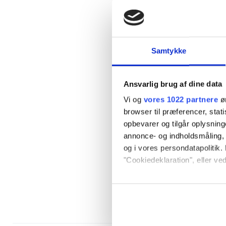
Samtykke
Ansvarlig brug af dine data
Vi og
vores 1022 partnere
øn
browser til præferencer, stat
opbevarer og tilgår oplysning
annonce- og indholdsmåling,
og i vores persondatapolitik. 
"Cookiedeklaration", eller ved
Hvis du tillader det, vil vi og
Indsamle præcise oply
Identificere din enhed
Dine valg anvendes på hele w