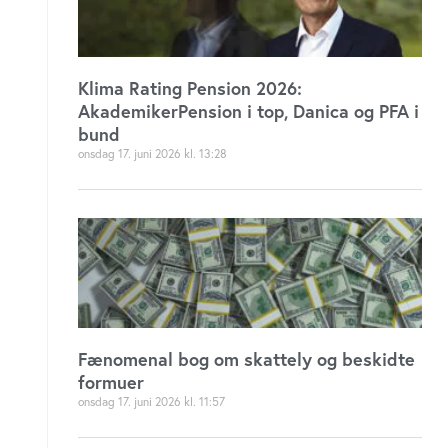
Klima Rating Pension 2026:
AkademikerPension i top, Danica og PFA i
bund
onsdag 17. juni 2026
13:28
Fænomenal bog om skattely og beskidte
formuer
onsdag 17. juni 2026
11:57