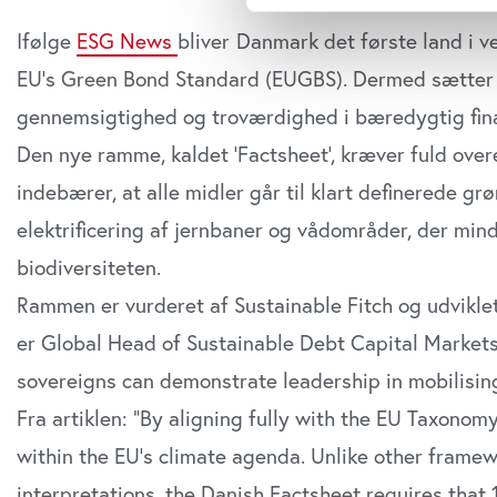
Ifølge
ESG News
bliver
Danmark det første land i ve
Vi bruger cookies til at tilpas
EU’s Green Bond Standard (EUGBS). Dermed sætter
vores trafik. Vi deler også o
annonceringspartnere og anal
gennemsigtighed og troværdighed i bæredygtig fin
dem, eller som de har indsaml
Den nye ramme, kaldet ‘Factsheet’, kræver fuld ove
anvende vores hjemmeside.
indebærer, at alle midler går til klart definerede g
elektrificering af jernbaner og vådområder, der mi
biodiversiteten.
Rammen er vurderet af Sustainable Fitch og udvikle
er Global Head of Sustainable Debt Capital Market
sovereigns can demonstrate leadership in mobilising 
Fra artiklen: “By aligning fully with the EU Taxonomy
within the EU’s climate agenda. Unlike other framew
interpretations, the Danish Factsheet requires that