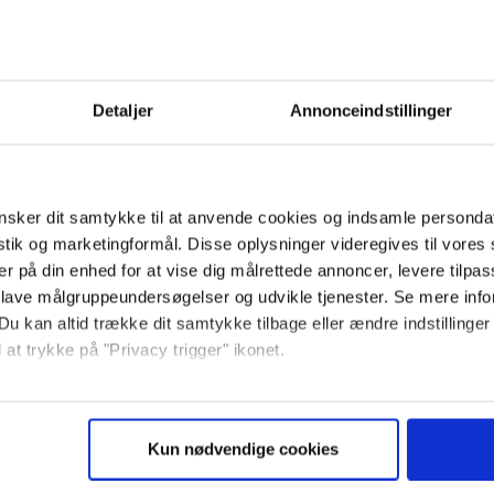
Detaljer
Annonceindstillinger
sker dit samtykke til at anvende cookies og indsamle personda
istik og marketingformål. Disse oplysninger videregives til vore
er på din enhed for at vise dig målrettede annoncer, levere tilpas
 lave målgruppeundersøgelser og udvikle tjenester. Se mere inf
Du kan altid trække dit samtykke tilbage eller ændre indstillinger
 at trykke på "Privacy trigger" ikonet.
så gerne:
sninger om din placering, der kan være nøjagtig inden for få me
Kun nødvendige cookies
 baseret på en scanning af dens unikke karakteristika (fingerprin
ebsitet.