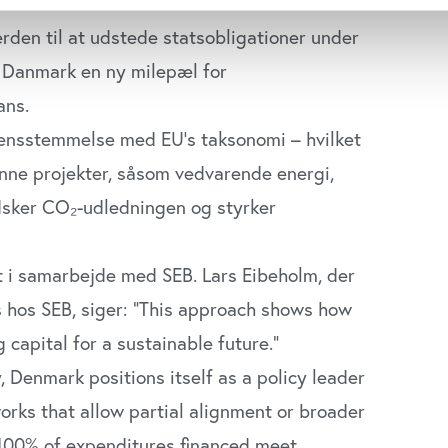
rden til at udstede statsobligationer under
se vores indhold og annoncer, til at vise dig funktioner til sociale
 Danmark en ny milepæl for
plysninger om din brug af vores website med vores partnere inden
ysepartnere. Vores partnere kan kombinere disse data med andr
ans.
et fra din brug af deres tjenester. Du samtykker til vores cookie
rensstemmelse med EU’s taksonomi – hvilket
rønne projekter, såsom vedvarende energi,
ndsker CO₂-udledningen og styrker
t i samarbejde med SEB. Lars Eibeholm, der
s
hos SEB, siger:
“This approach shows how
capital for a sustainable future.”
, Denmark positions itself as a policy leader
orks that allow partial alignment or broader
 100% of expenditures financed meet