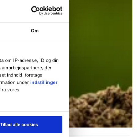
Om
ta om IP-adresse, ID og din
s samarbejdspartnere, der
set indhold, foretage
ormation under
indstillinger
 fra vores
ter
Tillad alle cookies
ting)