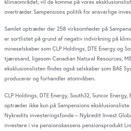
klimaområdet, vil de komme på vores eksklusionsliste
overtræder Sampensions politik for ansvarlige inves
Samlet optræder der 258 virksomheder på Sampension
er sortlistet på grund af negativ indvirkning på kli
mineselskaber som CLP Holdings, DTE Energy og Sou
tjæresand, ligesom Canadian Natural Resources, M
eksklusionslisten findes også selskaber som BAE Sys
producerer og forhandler atomvåben.
CLP Holdings, DTE Energy, South32, Suncor Energy, 
optræder ikke kun på Sampensions eksklusionsliste 
Nykredits investeringsfonde – Nykredit Invest Glo
investere i via pensionskassens pensionsprodukt Li