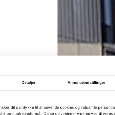
Detaljer
Annonceindstillinger
sker dit samtykke til at anvende cookies og indsamle personda
istik og marketingformål. Disse oplysninger videregives til vore