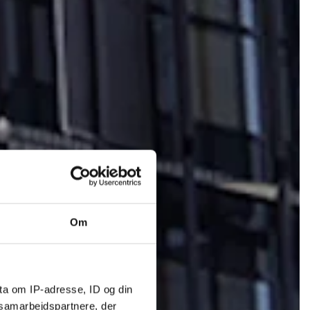
Om
ta om IP-adresse, ID og din
s samarbejdspartnere, der