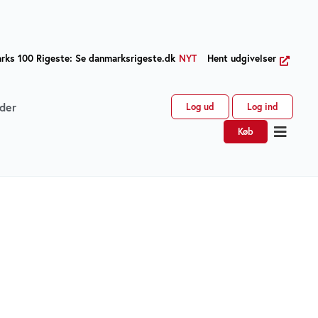
ks 100 Rigeste: Se danmarksrigeste.dk
NYT
Hent udgivelser
der
Log ud
Log ind
Køb