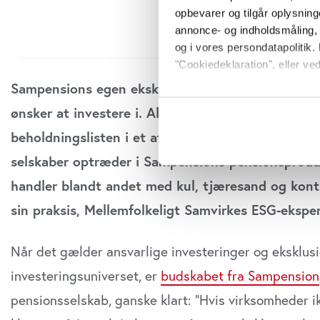
opbevarer og tilgår oplysning
annonce- og indholdsmåling,
og i vores persondatapolitik. 
"Cookiedeklaration", eller ved
Sampensions egen eksklusionsliste indeholder 2
Hvis du tillader det, vil vi og
ønsker at investere i. Alligevel optræder mange a
Indsamle præcise oply
beholdningslisten i et af de investeringsprodukte
Identificere din enhed
Dine valg anvendes på hele w
selskaber optræder i Sampensions pensionsprodu
handler blandt andet med kul, tjæresand og kont
Vi bruger cookies til at tilpas
vores trafik. Vi deler også o
sin praksis, Mellemfolkeligt Samvirkes ESG-eksper
annonceringspartnere og anal
dem, eller som de har indsaml
Når det gælder ansvarlige investeringer og eksklusi
anvende vores hjemmeside.
investeringsuniverset, er
budskabet fra Sampension
pensionsselskab, ganske klart: ”Hvis virksomheder ik