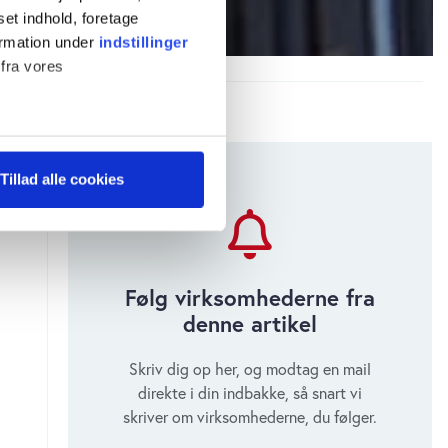
set indhold, foretage
ormation under
indstillinger
 fra vores
ter
Tillad alle cookies
ting)
 medier og til at analysere
 for sociale medier,
Følg virksomhederne fra
e oplysninger, du har givet
denne artikel
s, hvis du fortsætter med at
Skriv dig op her, og modtag en mail
direkte i din indbakke, så snart vi
skriver om virksomhederne, du følger.