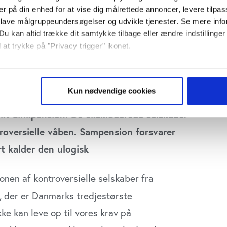
er på din enhed for at vise dig målrettede annoncer, levere tilpas
 lave målgruppeundersøgelser og udvikle tjenester. Se mere inf
Du kan altid trække dit samtykke tilbage eller ændre indstillinger
 at trykke på "Privacy trigger" ikonet.
58 virksomheder, som pensionskassen ikke
så gerne:
f disse ekskluderede selskaber på
sninger om din placering, der kan være nøjagtig inden for få me
Kun nødvendige cookies
r, medlemmerne tilbydes. 26 sortlistede
 baseret på en scanning af dens unikke karakteristika (fingerprin
ebsitet.
kt Linkpension. De ekskluderede selskaber
roversielle våben. Sampension forsvarer
se vores indhold og annoncer, til at vise dig funktioner til sociale
plysninger om din brug af vores website med vores partnere inden
t kalder den ulogisk
ysepartnere. Vores partnere kan kombinere disse data med andr
et fra din brug af deres tjenester. Du samtykker til vores cookie
onen af kontroversielle selskaber fra
, der er Danmarks tredjestørste
ke kan leve op til vores krav på