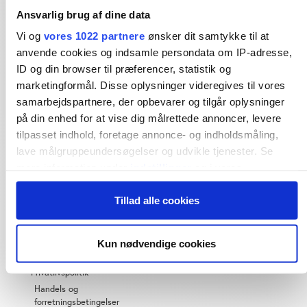
Dybdegående og original
Ansvarlig brug af dine data
journalistik siden 1994
Vi og
vores 1022 partnere
ønsker dit samtykke til at
anvende cookies og indsamle persondata om IP-adresse,
Økonomisk Ugebrev har i mere end 25 år leveret indsigtsfuld
og dagsordensættende journalistik og analyser til læserne og
ID og din browser til præferencer, statistik og
den brede offentlighed.
marketingformål. Disse oplysninger videregives til vores
samarbejdspartnere, der opbevarer og tilgår oplysninger
Vi tager ansvar for vores indhold og er tilmeldt:
på din enhed for at vise dig målrettede annoncer, levere
tilpasset indhold, foretage annonce- og indholdsmåling,
lave målgruppeundersøgelser og udvikle tjenester. Se
mere information under
indstillinger
og i vores
persondatapolitik. Du kan altid trække dit samtykke tilbage
Tillad alle cookies
eller ændre indstillinger fra vores "Cookiedeklaration", eller
OM ØU
ved at trykke på "Privacy trigger" ikonet.
Om os
Kun nødvendige cookies
Hvis du tillader det, vil vi også gerne:
Abonnementspriser
Indsamle præcise oplysninger om din placering,
Privatlivspolitik
der kan være nøjagtig inden for få meter
Handels og
Identificere din enhed baseret på en scanning af
forretningsbetingelser