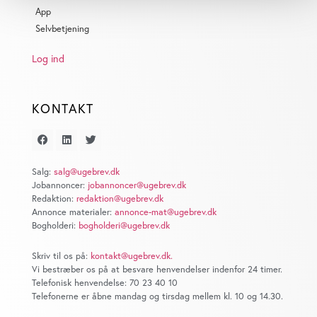
dens unikke karakteristika (fingerprinting)
App
Selvbetjening
Dine valg anvendes på hele websitet.
Log ind
Vi bruger cookies til at tilpasse vores indhold og annoncer,
til at vise dig funktioner til sociale medier og til at
analysere vores trafik. Vi deler også oplysninger om din
KONTAKT
brug af vores website med vores partnere inden for sociale
medier, annonceringspartnere og analysepartnere. Vores
partnere kan kombinere disse data med andre oplysninger,
du har givet dem, eller som de har indsamlet fra din brug
Salg:
salg@ugebrev.dk
af deres tjenester. Du samtykker til vores cookies, hvis du
Jobannoncer:
jobannoncer@ugebrev.dk
Redaktion:
redaktion@ugebrev.dk
fortsætter med at anvende vores hjemmeside.
Annonce materialer:
annonce-mat@ugebrev.dk
Bogholderi:
bogholderi@ugebrev.dk
Skriv til os på:
kontakt@ugebrev.dk
.
Vi bestræber os på at besvare henvendelser indenfor 24 timer.
Telefonisk henvendelse: 70 23 40 10
Telefonerne er åbne mandag og tirsdag mellem kl. 10 og 14.30.