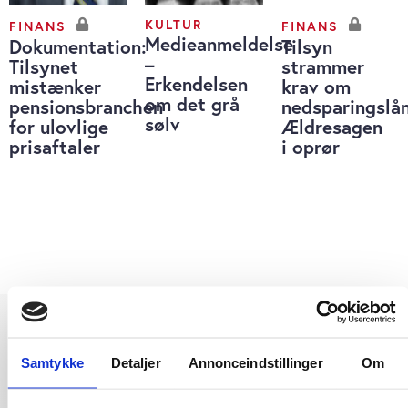
KULTUR
FINANS
FINANS
Medieanmeldelse
Dokumentation:
Tilsyn
–
Tilsynet
strammer
Erkendelsen
mistænker
krav om
om det grå
pensionsbranchen
nedsparingslån
sølv
for ulovlige
Ældresagen
prisaftaler
i oprør
Samtykke
Detaljer
Annonceindstillinger
Om