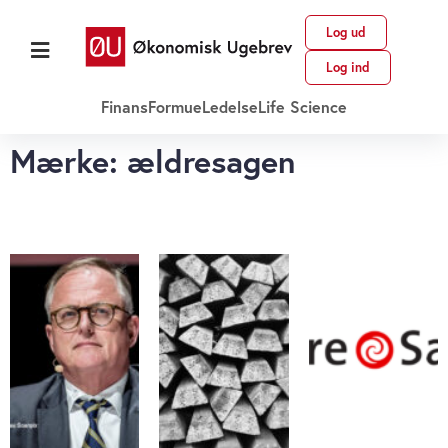
Log ud
Log ind
Finans
Formue
Ledelse
Life Science
Mærke: ældresagen