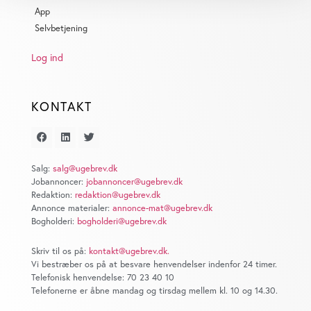
App
dens unikke karakteristika (fingerprinting)
Selvbetjening
Dine valg anvendes på hele websitet.
Log ind
Vi bruger cookies til at tilpasse vores indhold og
annoncer, til at vise dig funktioner til sociale medier og til
at analysere vores trafik. Vi deler også oplysninger om
KONTAKT
din brug af vores website med vores partnere inden for
sociale medier, annonceringspartnere og
analysepartnere. Vores partnere kan kombinere disse
data med andre oplysninger, du har givet dem, eller som
Salg:
salg@ugebrev.dk
Jobannoncer:
jobannoncer@ugebrev.dk
de har indsamlet fra din brug af deres tjenester. Du
Redaktion:
redaktion@ugebrev.dk
samtykker til vores cookies, hvis du fortsætter med at
Annonce materialer:
annonce-mat@ugebrev.dk
anvende vores hjemmeside.
Bogholderi:
bogholderi@ugebrev.dk
Skriv til os på:
kontakt@ugebrev.dk
.
Vi bestræber os på at besvare henvendelser indenfor 24 timer.
Telefonisk henvendelse: 70 23 40 10
Telefonerne er åbne mandag og tirsdag mellem kl. 10 og 14.30.