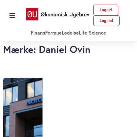
Log ud
Log ind
Finans
Formue
Ledelse
Life Science
Mærke: Daniel Ovin