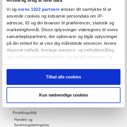
Ansvarlig brug af dine data
Dybdegående og original
Vi og
vores 1022 partnere
ønsker dit samtykke til at
journalistik siden 1994
anvende cookies og indsamle persondata om IP-
Økonomisk Ugebrev har i mere end 25 år leveret indsigtsfuld
adresse, ID og din browser til præferencer, statistik og
og dagsordensættende journalistik og analyser til læserne og
marketingformål. Disse oplysninger videregives til vores
den brede offentlighed.
samarbejdspartnere, der opbevarer og tilgår oplysninger
på din enhed for at vise dig målrettede annoncer, levere
Vi tager ansvar for vores indhold og er tilmeldt:
tilpasset indhold, foretage annonce- og indholdsmåling,
lave målgruppeundersøgelser og udvikle tjenester. Se
mere information under
indstillinger
og i vores
persondatapolitik. Du kan altid trække dit samtykke
Tillad alle cookies
tilbage eller ændre indstillinger fra vores
"Cookiedeklaration", eller ved at trykke på "Privacy
OM ØU
trigger" ikonet.
Kun nødvendige cookies
Om os
Hvis du tillader det, vil vi også gerne:
Abonnementspriser
Indsamle præcise oplysninger om din placering,
Privatlivspolitik
der kan være nøjagtig inden for få meter
Handels og
forretningsbetingelser
Identificere din enhed baseret på en scanning af