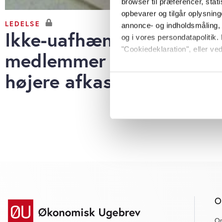
browser til præferencer, stat
opbevarer og tilgår oplysning
LEDELSE
annonce- og indholdsmåling,
Ikke-uafhængige
og i vores persondatapolitik. 
"Cookiedeklaration", eller ved
medlemmer giver
højere afkast
Hvis du tillader det, vil vi og
Indsamle præcise oply
Identificere din enhed
Dine valg anvendes på hele w
Vi bruger cookies til at tilpas
vores trafik. Vi deler også o
annonceringspartnere og anal
dem, eller som de har indsaml
anvende vores hjemmeside.
O
O