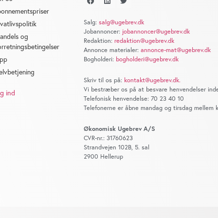
onnementspriser
Salg:
salg@ugebrev.dk
ivatlivspolitik
Jobannoncer:
jobannoncer@ugebrev.dk
andels og
Redaktion:
redaktion@ugebrev.dk
orretningsbetingelser
Annonce materialer:
annonce-mat@ugebrev.dk
pp
Bogholderi:
bogholderi@ugebrev.dk
elvbetjening
Skriv til os på:
kontakt@ugebrev.dk
.
Vi bestræber os på at besvare henvendelser inde
g ind
Telefonisk henvendelse: 70 23 40 10
Telefonerne er åbne mandag og tirsdag mellem kl
Økonomisk Ugebrev A/S
CVR-nr.: 31760623
Strandvejen 102B, 5. sal
2900 Hellerup