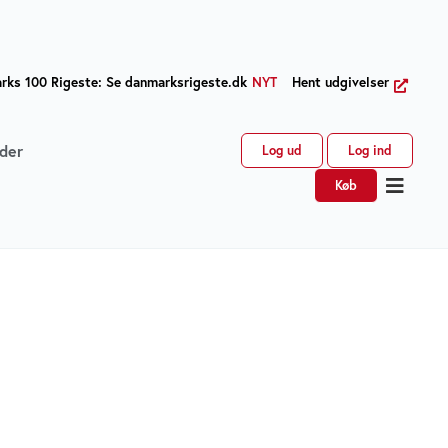
ks 100 Rigeste: Se danmarksrigeste.dk
NYT
Hent udgivelser
der
Log ud
Log ind
Køb