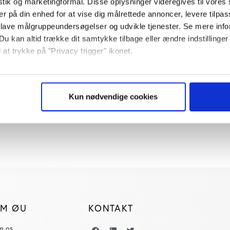
istik og marketingformål. Disse oplysninger videregives til vore
er på din enhed for at vise dig målrettede annoncer, levere tilpas
 lave målgruppeundersøgelser og udvikle tjenester. Se mere inf
Du kan altid trække dit samtykke tilbage eller ændre indstillinger
 at trykke på "Privacy trigger" ikonet.
så gerne:
sninger om din placering, der kan være nøjagtig inden for få me
Kun nødvendige cookies
 baseret på en scanning af dens unikke karakteristika (fingerprin
ebsitet.
se vores indhold og annoncer, til at vise dig funktioner til sociale
plysninger om din brug af vores website med vores partnere inden
ysepartnere. Vores partnere kan kombinere disse data med andr
et fra din brug af deres tjenester. Du samtykker til vores cookie
M ØU
KONTAKT
m os