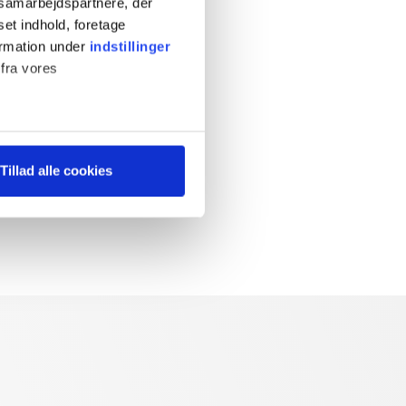
s samarbejdspartnere, der
set indhold, foretage
ormation under
indstillinger
 fra vores
ter
Tillad alle cookies
ting)
 medier og til at analysere
 for sociale medier,
e oplysninger, du har givet
s, hvis du fortsætter med at