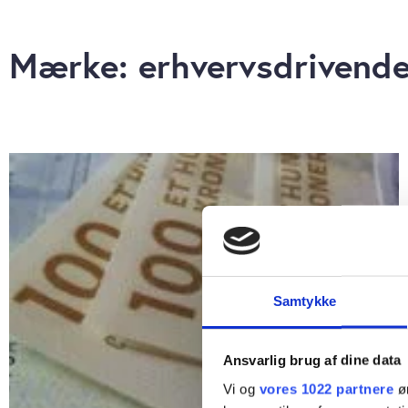
Mærke: erhvervsdrivende
Samtykke
Ansvarlig brug af dine data
Vi og
vores 1022 partnere
øn