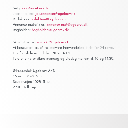
Salg:
salg@ugebrev.dk
Jobannoncer:
jobannoncer@ugebrev.dk
Redaktion:
redaktion@ugebrev.dk
Annonce materialer:
annonce-mat@ugebrev.dk
Bogholderi:
bogholderi@ugebrev.dk
Skriv til os på:
kontakt@ugebrev.dk
.
Vi bestræber os på at besvare henvendelser indenfor 24 timer.
Telefonisk henvendelse: 70 23 40 10
Telefonerne er åbne mandag og tirsdag mellem kl. 10 og 14.30.
Økonomisk Ugebrev A/S
CVR-nr.: 31760623
Strandvejen 102B, 5. sal
2900 Hellerup