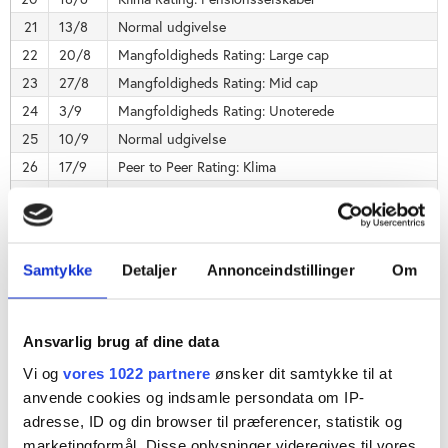
21
13/8
Normal udgivelse
22
20/8
Mangfoldigheds Rating: Large cap
23
27/8
Mangfoldigheds Rating: Mid cap
24
3/9
Mangfoldigheds Rating: Unoterede
25
10/9
Normal udgivelse
26
17/9
Peer to Peer Rating: Klima
27
24/9
Peer to Peer Rating: Tax Governance
28
1/10
Peer to Peer Rating: Klima
29
8/10
Peer to peer Rating: Tax Governance
Samtykke
Detaljer
Annonceindstillinger
Om
30
22/10
Normal udgivelse
31
29/10
Normal udgivelse
32
5/11
Klima Rating: Store danske unoterede
Ansvarlig brug af dine data
33
12/11
Nordiske storbanker
Vi og
vores 1022 partnere
ønsker dit samtykke til at
34
19/11
Tax Governance Rating: Globale medicinalgiganter
anvende cookies og indsamle persondata om IP-
35
26/11
Klima Rating: Globale medicinalgiganter
adresse, ID og din browser til præferencer, statistik og
marketingformål. Disse oplysninger videregives til vores
36
3/12
Normal udgivelse