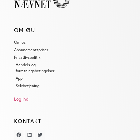
annoncer, til at vise dig funktioner til sociale medier og til
at analysere vores trafik. Vi deler også oplysninger om
din brug af vores website med vores partnere inden for
sociale medier, annonceringspartnere og
OM ØU
analysepartnere. Vores partnere kan kombinere disse
data med andre oplysninger, du har givet dem, eller som
Om os
de har indsamlet fra din brug af deres tjenester. Du
Abonnementspriser
samtykker til vores cookies, hvis du fortsætter med at
Privatlivspolitik
anvende vores hjemmeside.
Handels og
forretningsbetingelser
App
Selvbetjening
Log ind
KONTAKT