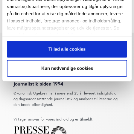
samarbejdspartnere, der opbevarer og tilgår oplysninger
37
10/12
Normal udgivelse
på din enhed for at vise dig målrettede annoncer, levere
38
17/12
Normal udgivelse
tilpasset indhold, foretage annonce- og indholdsmåling,
lave målgruppeundersøgelser og udvikle tjenester. Se
mere information under
indstillinger
og i vores
persondatapolitik. Du kan altid trække dit samtykke
Tillad alle cookies
tilbage eller ændre indstillinger fra vores
"Cookiedeklaration", eller ved at trykke på "Privacy
trigger" ikonet.
Kun nødvendige cookies
Dybdegående og original
Hvis du tillader det, vil vi også gerne:
journalistik siden 1994
Indsamle præcise oplysninger om din placering,
Økonomisk Ugebrev har i mere end 25 år leveret indsigtsfuld
der kan være nøjagtig inden for få meter
og dagsordensættende journalistik og analyser til læserne og
Identificere din enhed baseret på en scanning af
den brede offentlighed.
dens unikke karakteristika (fingerprinting)
Dine valg anvendes på hele websitet.
Vi tager ansvar for vores indhold og er tilmeldt:
Vi bruger cookies til at tilpasse vores indhold og