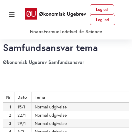
Log ud
Log ind
Finans
Formue
Ledelse
Life Science
Samfundsansvar tema
Økonomisk Ugebrev Samfundsansvar
Nr
Dato
Tema
1
15/1
Normal udgivelse
2
22/1
Normal udgivelse
3
29/1
Normal udgivelse
4
6/2
Normal udgivelse