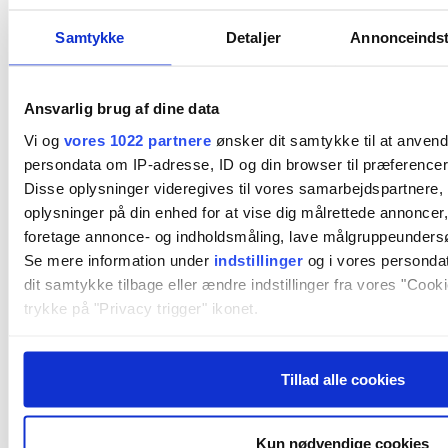
Samtykke
Detaljer
Annonceindsti
Sten Thorup Kristensen
Ansvarlig brug af dine data
Vi og
vores 1022 partnere
ønsker dit samtykke til at anven
persondata om IP-adresse, ID og din browser til præferencer,
Disse oplysninger videregives til vores samarbejdspartnere, 
oplysninger på din enhed for at vise dig målrettede annoncer, 
foretage annonce- og indholdsmåling, lave målgruppeundersøg
Se mere information under
indstillinger
og i vores persondat
dit samtykke tilbage eller ændre indstillinger fra vores "Cooki
trykke på "Privacy trigger" ikonet.
Hvis du tillader det, vil vi også gerne:
Tillad alle cookies
Indsamle præcise oplysninger om din placering, der k
meter
Identificere din enhed baseret på en scanning af dens
Kun nødvendige cookies