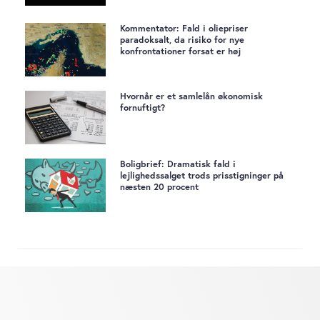
Kommentator: Fald i oliepriser
paradoksalt, da risiko for nye
konfrontationer forsat er høj
Hvornår er et samlelån økonomisk
fornuftigt?
Boligbrief: Dramatisk fald i
lejlighedssalget trods prisstigninger på
næsten 20 procent