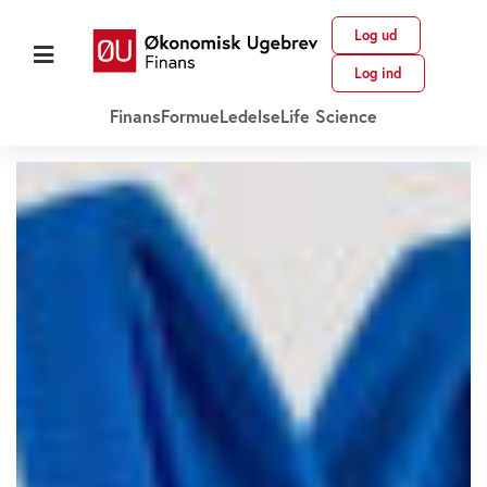
Log ud
Log ind
Finans
Formue
Ledelse
Life Science