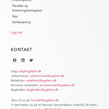
Handels og
forretningsbetingelser
App
Selvbetjening
Log ind
KONTAKT
Salg:
salg@ugebrev.dk
Jobannoncer:
jobannoncer@ugebrev.dk
Redaktion:
redaktion@ugebrev.dk
Annonce materialer:
annonce-mat@ugebrev.dk
Bogholderi:
bogholderi@ugebrev.dk
Skriv til os på:
kontakt@ugebrev.dk
.
Vi bestræber os på at besvare henvendelser indenfor 24 timer.