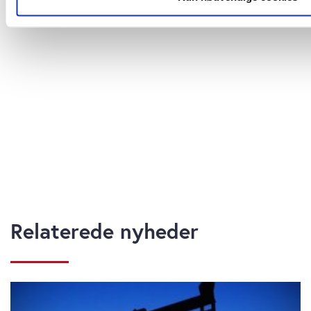
(fingerprinting)
Dine valg anvendes på hele websitet.
Vi bruger cookies til at tilpasse vores indhold og annoncer, til 
sociale medier og til at analysere vores trafik. Vi deler også
vores website med vores partnere inden for sociale medier,
analysepartnere. Vores partnere kan kombinere disse data m
givet dem, eller som de har indsamlet fra din brug af deres tj
vores cookies, hvis du fortsætter med at anvende vores hj
Relaterede nyheder