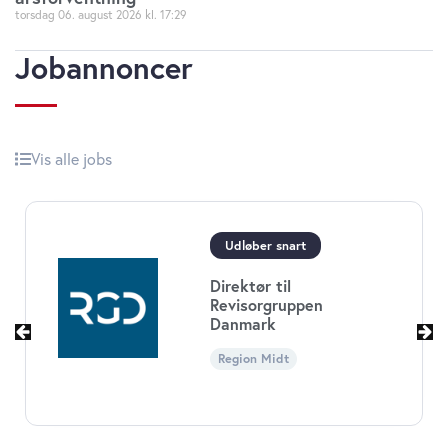
torsdag 06. august 2026
17:29
Jobannoncer
Vis alle jobs
Økonomichef til Børne-
og
Ungdomsforvaltningen i
Københavns Kommune
Region Hovedstaden