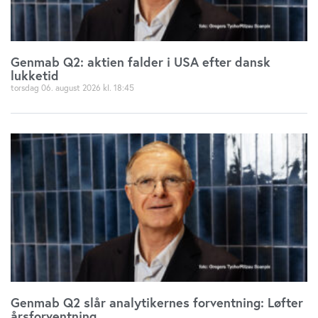
Genmab Q2: aktien falder i USA efter dansk
lukketid
torsdag 06. august 2026
18:45
Genmab Q2 slår analytikernes forventning: Løfter
årsforventning