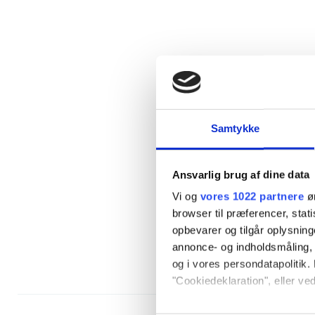
Samtykke
Ansvarlig brug af dine data
Vi og
vores 1022 partnere
øn
browser til præferencer, stat
opbevarer og tilgår oplysning
annonce- og indholdsmåling,
og i vores persondatapolitik. 
"Cookiedeklaration", eller ved
Hvis du tillader det, vil vi og