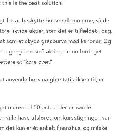
this is the best solution.”
t for at beskytte børsmedlemmerne, så de
ore likvide aktier, som det er tilfældet i dag.
 det som at skyde gråspurve med kanoner. Og
Udløber snart
t. gang i de små aktier, får nu forringet
Direktør til
ttere at ”køre over.”
Revisorgruppen
Danmark
et anvende børsmæglerstatistikken til, er
Region Midt
get mere end 50 pct. under en samlet
 ville have afsløret, om kursstigningen var
om det kun er ét enkelt finanshus, og måske