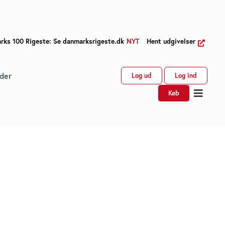
ks 100 Rigeste: Se danmarksrigeste.dk
NYT
Hent udgivelser
der
Log ud
Log ind
Køb