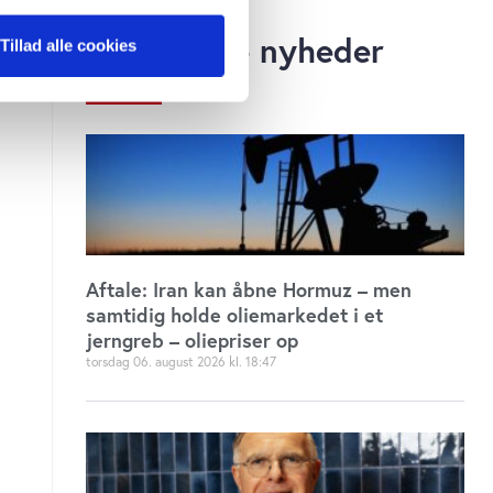
ter
Relaterede nyheder
Tillad alle cookies
ting)
 medier og til at analysere
 for sociale medier,
e oplysninger, du har givet
s, hvis du fortsætter med at
Aftale: Iran kan åbne Hormuz – men
samtidig holde oliemarkedet i et
jerngreb – oliepriser op
torsdag 06. august 2026
18:47