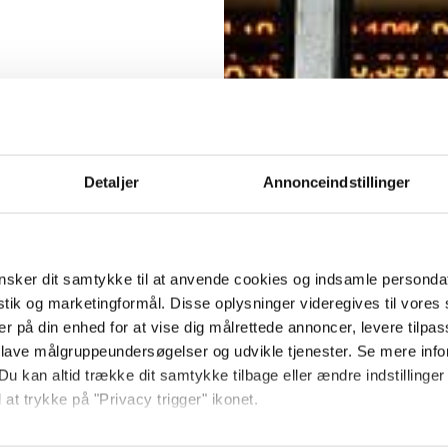
Detaljer
Annonceindstillinger
sker dit samtykke til at anvende cookies og indsamle personda
istik og marketingformål. Disse oplysninger videregives til vore
er på din enhed for at vise dig målrettede annoncer, levere tilpas
 lave målgruppeundersøgelser og udvikle tjenester. Se mere inf
Du kan altid trække dit samtykke tilbage eller ændre indstillinger
 at trykke på "Privacy trigger" ikonet.
så gerne: