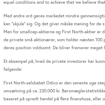
equal conditions and to achieve that we believe that 
Med andre ord gøres markedet mindre gennemsigtig
kan ”skjule” sig. Og det giver måske mening for de st
Men for smallcap-aktierne og First North-aktier er
de private små aktionærer, som holder næsten 100 pc
deres position voldsomt: De bliver fremover meget le
Et eksempel på, hvad de private investorer har kunn
følgende:
First North-selskabet Odico er den seneste uge ste
omsætning på ca. 230.000 kr. Børsmæglerstatistikken
baseret på spredt handel på flere finanshuse, eller 