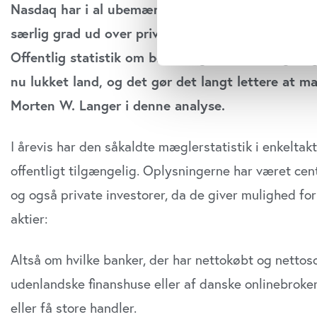
Nasdaq har i al ubemærkethed forringet gennems
Indsamle præcise oply
særlig grad ud over private investorer, der handle
Identificere din enhed
Offentlig statistik om børsmæglernes køb og salg
Dine valg anvendes på hele w
nu lukket land, og det gør det langt lettere at ma
Vi bruger cookies til at tilpas
Morten W. Langer i denne analyse.
vores trafik. Vi deler også o
annonceringspartnere og anal
dem, eller som de har indsaml
I årevis har den såkaldte mæglerstatistik i enkeltak
anvende vores hjemmeside.
offentligt tilgængelig. Oplysningerne har været cen
og også private investorer, da de giver mulighed fo
aktier:
Altså om hvilke banker, der har nettokøbt og nettos
udenlandske finanshuse eller af danske onlinebrok
eller få store handler.