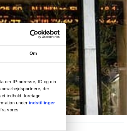
Om
ta om IP-adresse, ID og din
s samarbejdspartnere, der
set indhold, foretage
ormation under
indstillinger
 fra vores