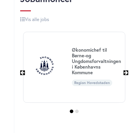
Vis alle jobs
Ud
Økonomichef til
Børne-og
Dire
Ungdomsforvaltningen
Rev
i Københavns
Dan
Kommune
Reg
Region Hovedstaden