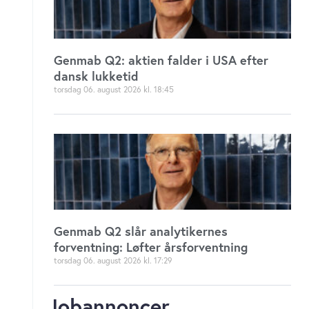
Genmab Q2: aktien falder i USA efter
dansk lukketid
torsdag 06. august 2026
18:45
Genmab Q2 slår analytikernes
forventning: Løfter årsforventning
torsdag 06. august 2026
17:29
Jobannoncer